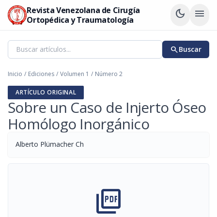
Revista Venezolana de Cirugía
dark_mode
menu
Ortopédica y Traumatología
search
Buscar
Inicio
/
Ediciones
/
Volumen 1
/
Número 2
ARTÍCULO ORIGINAL
Sobre un Caso de Injerto Óseo
Homólogo Inorgánico
Alberto Plümacher Ch
picture_as_pdf