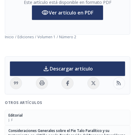
Este artículo está disponible en formato PDF
visibility
Ver artículo en PDF
Inicio
/
Ediciones
/
Volumen 1
/
Número 2
download
Descargar artículo
format_quote
print
rss_feed
OTROS ARTÍCULOS
Editorial
J. F
Consideraciones Generales sobre el Pie Talo Paralítico y su