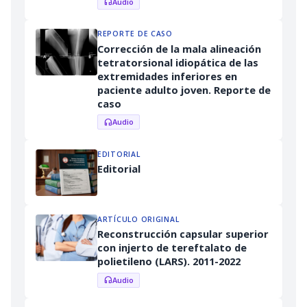
Audio
headphones
REPORTE DE CASO
Corrección de la mala alineación
tetratorsional idiopática de las
extremidades inferiores en
paciente adulto joven. Reporte de
caso
Audio
headphones
EDITORIAL
Editorial
ARTÍCULO ORIGINAL
Reconstrucción capsular superior
con injerto de tereftalato de
polietileno (LARS). 2011-2022
Audio
headphones