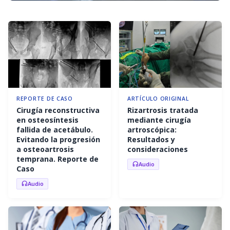
REPORTE DE CASO
ARTÍCULO ORIGINAL
Cirugía reconstructiva
Rizartrosis tratada
en osteosíntesis
mediante cirugía
fallida de acetábulo.
artroscópica:
Evitando la progresión
Resultados y
a osteoartrosis
consideraciones
temprana. Reporte de
Audio
headphones
Caso
Audio
headphones