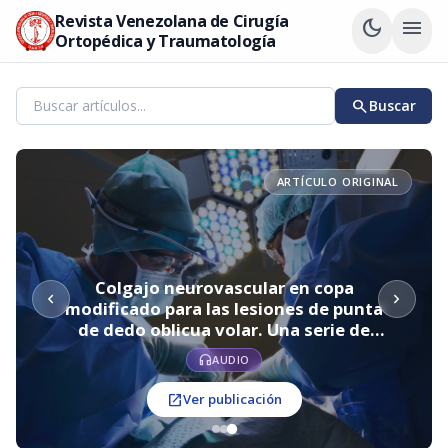
Revista Venezolana de Cirugía
dark_mode
menu
Ortopédica y Traumatología
search
Buscar
ARTÍCULO ORIGINAL
Colgajo neurovascular en copa
chevron_left
chevron_right
modificado para las lesiones de punta
de dedo oblicua volar. Una serie de
casos
headphones
AUDIO
open_in_new
Ver publicación