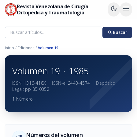
Revista Venezolana de Cirugía
dark_mode
menu
Ortopédica y Traumatología
search
Buscar
Inicio
/
Ediciones
/
Volumen 19
Volumen 19
·
1985
ISSN:
1316-418X
·
ISSN-e:
2443-4574
·
Depósito
Legal:
pp 85-0352
1 Número
Números del volumen