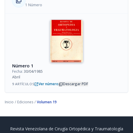
collections_bookmark
1 Número
Número 1
Fecha:
30/04/1985
Abril
open_in_new
picture_as_pdf
Ver número
Descargar PDF
9 ARTÍCULOS
Inicio
/
Ediciones
/
Volumen 19
Revista Venezolana de Cirugía Ortopédica y Traumatología