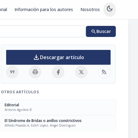
dark_mode
rial
Información para los autores
Nosotros
search
Buscar
download
Descargar artículo
format_quote
print
rss_feed
OTROS ARTÍCULOS
Editorial
Antonio Aguilera B
El Síndrome de Bridas o anillos constrictivos
Alfredo Posadas A, Edith López, Angel Dominguez