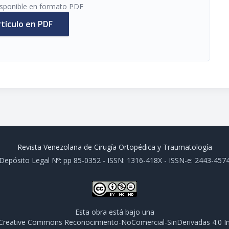
disponible en formato PDF
rtículo en PDF
Revista Venezolana de Cirugía Ortopédica y Traumatología
Depósito Legal Nº: pp 85-0352 - ISSN: 1316-418X - ISSN-e: 2443-457
Esta obra está bajo una
e Creative Commons Reconocimiento-NoComercial-SinDerivadas 4.0 In