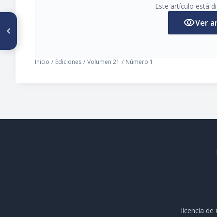
Este artículo está 
visibility
Ver a
ARTÍCULO ANTERIOR
Ascensos de la S.V.C.O.T.
Inicio
/
Ediciones
/
Volumen 21
/
Número 1
licencia d