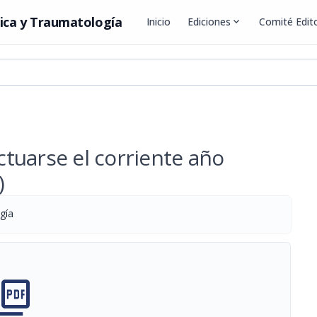
ica y Traumatología
Inicio
Ediciones
expand_more
Comité Edito
ectuarse el corriente año
)
gía
cture_as_pdf