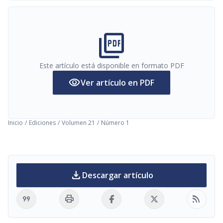
picture_as_pdf
Este artículo está disponible en formato PDF
visibility
Ver artículo en PDF
Inicio
/
Ediciones
/
Volumen 21
/
Número 1
download
Descargar artículo
format_quote
print
rss_feed