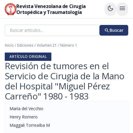
Revista Venezolana de Cirugía
dark_mode
menu
Ortopédica y Traumatología
search
Buscar
Inicio
/
Ediciones
/
Volumen 21
/
Número 1
ARTÍCULO ORIGINAL
Revisión de tumores en el
Servicio de Cirugia de la Mano
del Hospital "Miguel Pérez
Carreño" 1980 - 1983
María del Vecchio
Henry Romero
Maggali TorreaIba M