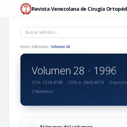
Revista Venezolana de Cirugía Ortopéd
Inicio
/
Ediciones
/
Volumen 28
Volumen 28
·
1996
ISSN:
1316-418X
·
ISSN-e:
2443-4574
·
Depósito
2 Números