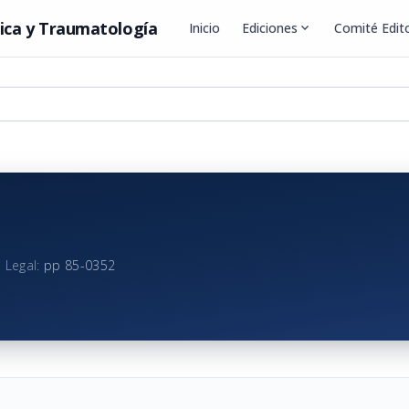
ica y Traumatología
Inicio
Ediciones
expand_more
Comité Edito
 Legal:
pp 85-0352