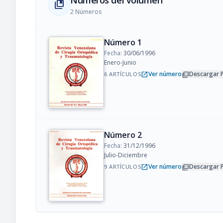
Números del volumen
collections_bookmark
2 Números
Número 1
Fecha:
30/06/1996
Enero-Junio
open_in_new
picture_as_pdf
Ver número
Descargar 
6 ARTÍCULOS
Número 2
Fecha:
31/12/1996
Julio-Diciembre
open_in_new
picture_as_pdf
Ver número
Descargar 
9 ARTÍCULOS