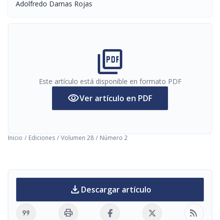
Adolfredo Damas Rojas
picture_as_pdf
Este artículo está disponible en formato PDF
visibility
Ver artículo en PDF
Inicio
/
Ediciones
/
Volumen 28
/
Número 2
download
Descargar artículo
format_quote
print
rss_feed