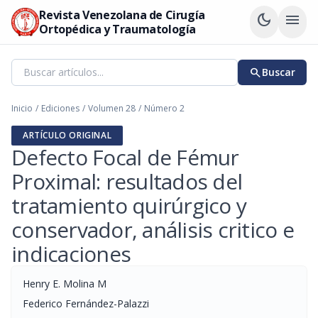
Revista Venezolana de Cirugía
dark_mode
menu
Ortopédica y Traumatología
search
Buscar
Inicio
/
Ediciones
/
Volumen 28
/
Número 2
ARTÍCULO ORIGINAL
Defecto Focal de Fémur
Proximal: resultados del
tratamiento quirúrgico y
conservador, análisis critico e
indicaciones
Henry E. Molina M
Federico Fernández-Palazzi