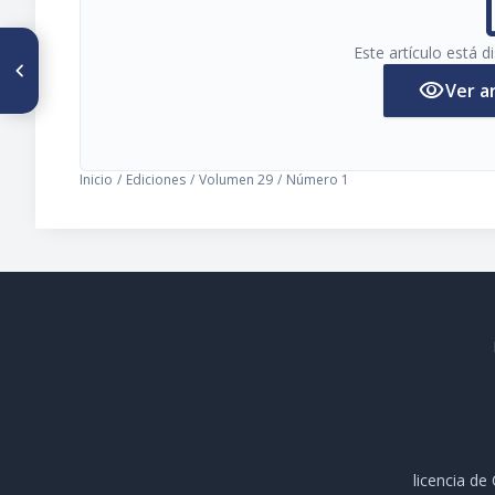
pi
Este artículo está 
ARTÍCULO ANTERIOR
Lavasept una nueva terapia
visibility
Ver a
antiséptica
Inicio
/
Ediciones
/
Volumen 29
/
Número 1
licencia d