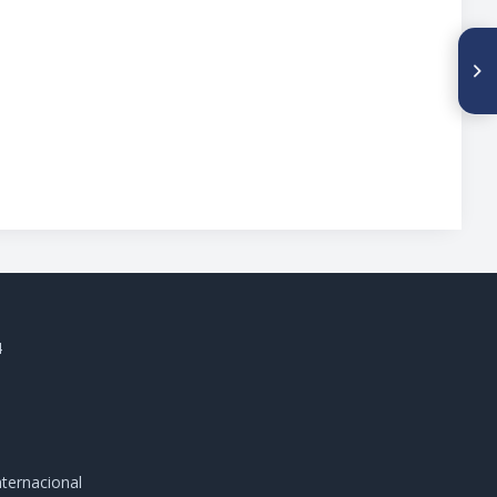
SIGUIENTE ARTÍCULO
Tratamiento Percutaneo del
Pie Equino Varo en Lactantes
4
ternacional