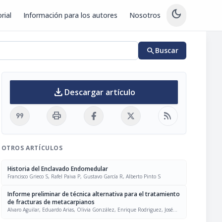
dark_mode
rial
Información para los autores
Nosotros
search
Buscar
download
Descargar artículo
format_quote
print
rss_feed
OTROS ARTÍCULOS
Historia del Enclavado Endomedular
Francisco Grieco S, Rafel Paiva P, Gustavo García R, Alberto Pinto S
Informe preliminar de técnica alternativa para el tratamiento
de fracturas de metacarpianos
Alvaro Aguilar, Eduardo Arias, Olivia González, Enrique Rodriguez, José
Duran