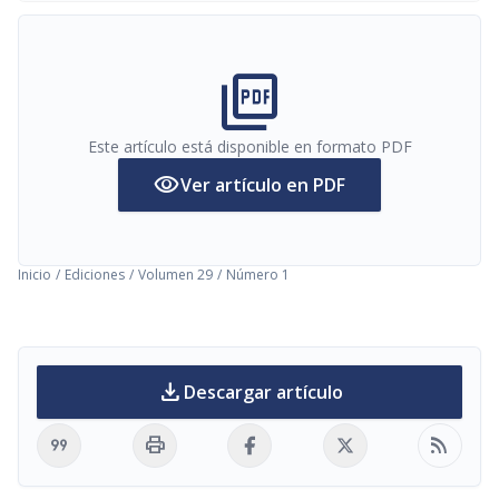
picture_as_pdf
Este artículo está disponible en formato PDF
visibility
Ver artículo en PDF
Inicio
/
Ediciones
/
Volumen 29
/
Número 1
download
Descargar artículo
format_quote
print
rss_feed