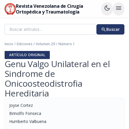
Revista Venezolana de Cirugía
dark_mode
menu
Ortopédica y Traumatología
search
Buscar
Inicio
/
Ediciones
/
Volumen 29
/
Número 1
ARTÍCULO ORIGINAL
Genu Valgo Unilateral en el
Sindrome de
Onicoosteodistrofia
Hereditaria
Joyse Cortez
Brinolfo Fonseca
Humberto Valbuena