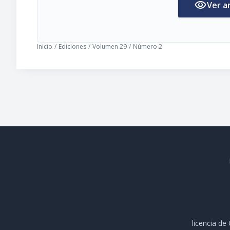
visibility
Ver a
Inicio
/
Ediciones
/
Volumen 29
/
Número 2
licencia d