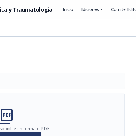
ica y Traumatología
Inicio
Ediciones
expand_more
Comité Edito
cture_as_pdf
disponible en formato PDF