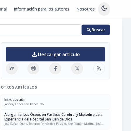
dark_mode
rial
Información para los autores
Nosotros
search
Buscar
download
Descargar artículo
format_quote
print
rss_feed
OTROS ARTÍCULOS
Introducción
Johnny Bendahan Benchimol
Alargamientos Óseos en Parálisis Cerebral y Mielodisplasia:
Experiencia del Hospital San Juan de Dios
José Rafael Otero, Federico Fernández-Palazzi, José Ramón Medina, José
Alberto Marulanda, Reinaldo Alfredo García