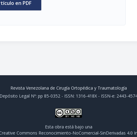
rtículo en PDF
Revista Venezolana de Cirugía Ortopédica y Traumatología
Depósito Legal Nº: pp 85-0352 - ISSN: 1316-418X - ISSN-e: 2443-457
Esta obra está bajo una
e Creative Commons Reconocimiento-NoComercial-SinDerivadas 4.0 In