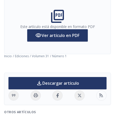
picture_as_pdf
Este artículo está disponible en formato PDF
visibility
Ver artículo en PDF
Inicio
/
Ediciones
/
Volumen 31
/
Número 1
download
Descargar artículo
format_quote
print
rss_feed
OTROS ARTÍCULOS