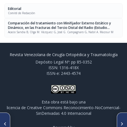
Editorial
Comité de Redacción
Comparación del tratamiento con Minifijador Externo Estático y
Dinámico, en las Fracturas del Tercio Distal del Radio (Estudio
Experimental)
Acacio Sandia B, Olga M. Vázquez G, José G. Campagnaro G, Nabil A. Mazour M
Revista Venezolana de Cirugía Ortopédica y Traumatología
Depósito Legal Nº: pp 85-0352
ISSN: 1316-418X
ISSN-e: 2443-4574
Esta obra está bajo una
licencia de Creative Commons Reconocimiento-NoComercial-
SinDerivadas 4.0 Internacional
ARTÍCULO ANTERIOR
SIGUIENTE ARTÍCULO
Profilaxis de Trombosis
Cifosis Mielodisplásica