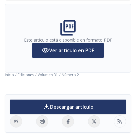
picture_as_pdf
Este artículo está disponible en formato PDF
visibility
Ver artículo en PDF
Inicio
/
Ediciones
/
Volumen 31
/
Número 2
download
Descargar artículo
format_quote
print
rss_feed