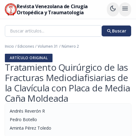
Revista Venezolana de Cirugía
dark_mode
menu
Ortopédica y Traumatología
search
Buscar
Inicio
/
Ediciones
/
Volumen 31
/
Número 2
ARTÍCULO ORIGINAL
Tratamiento Quirúrgico de las
Fracturas Mediodiafisiarias de
la Clavícula con Placa de Media
Caña Moldeada
Andrés Reverón R
Pedro Botello
Aminta Pérez Toledo