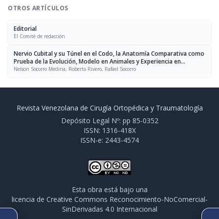
OTROS ARTÍCULOS
Editorial
El Comité de redacción
Nervio Cubital y su Túnel en el Codo, la Anatomía Comparativa como
Prueba de la Evolución, Modelo en Animales y Experiencia en
Humanos con una Técnica para la Transposición
Nelson Socorro Medina, Roberto Rivero, Rafael Socorro
Revista Venezolana de Cirugía Ortopédica y Traumatología
Depósito Legal Nº: pp 85-0352
ISSN: 1316-418X
ISSN-e: 2443-4574
Esta obra está bajo una
licencia de Creative Commons Reconocimiento-NoComercial-
SinDerivadas 4.0 Internacional
ARTÍCULO ANTERIOR
SIGUIENTE ARTÍCULO