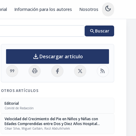
dark_mode
rial
Información para los autores
Nosotros
search
Buscar
download
Descargar artículo
format_quote
print
rss_feed
OTROS ARTÍCULOS
Editorial
Comité de Redacción
Velocidad del Crecimiento del Pie en Niños y Niñas con
Edades Comprendidas entre Dos y Diez Años Hospital
Ortopédico Infantil - Caracas - Julio-Diciembre 1998
César Silva, Miguel Galbán, Raúl Abdulkhalek