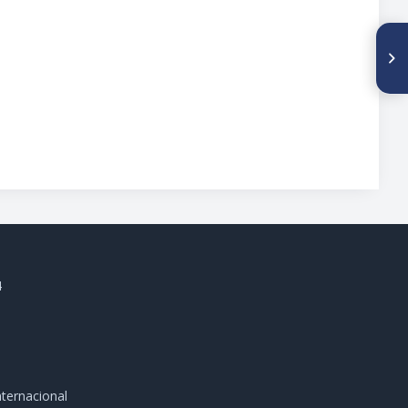
SIGUIENTE ARTÍCULO
Hilano en Osteartrosis de
Rodilla
4
ternacional