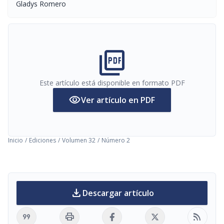
Gladys Romero
picture_as_pdf
Este artículo está disponible en formato PDF
visibility
Ver artículo en PDF
Inicio
/
Ediciones
/
Volumen 32
/
Número 2
download
Descargar artículo
format_quote
print
rss_feed