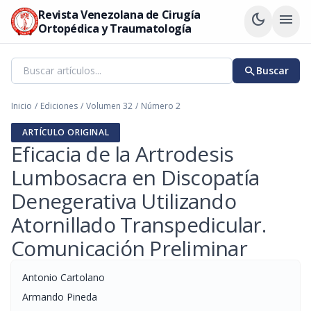
Revista Venezolana de Cirugía
dark_mode
menu
Ortopédica y Traumatología
search
Buscar
Inicio
/
Ediciones
/
Volumen 32
/
Número 2
ARTÍCULO ORIGINAL
Eficacia de la Artrodesis
Lumbosacra en Discopatía
Denegerativa Utilizando
Atornillado Transpedicular.
Comunicación Preliminar
Antonio Cartolano
Armando Pineda