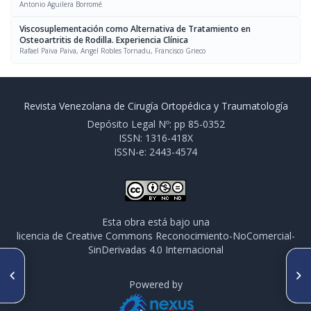
Antonio Aguilera Borromé
Viscosuplementación como Alternativa de Tratamiento en
Osteoartritis de Rodilla. Experiencia Clínica
Rafael Paiva Paiva, Angel Robles Tornadu, Francisco Grieco
Revista Venezolana de Cirugía Ortopédica y Traumatología
Depósito Legal Nº: pp 85-0352
ISSN: 1316-418X
ISSN-e: 2443-4574
Esta obra está bajo una
licencia de Creative Commons Reconocimiento-NoComercial-
SinDerivadas 4.0 Internacional
SIGUIENTE ARTÍCULO
ARTÍCULO ANTERIOR
Viscosuplementación como
Editorial
Powered by
Alternativa de Tratamiento en
Osteoartritis de Rodilla.
Experiencia Clínica