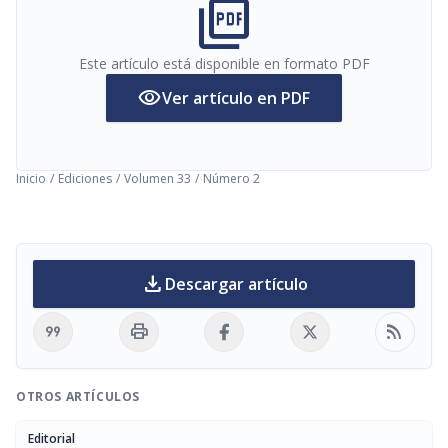
picture_as_pdf
Este artículo está disponible en formato PDF
visibility
Ver artículo en PDF
Inicio
/
Ediciones
/
Volumen 33
/
Número 2
download
Descargar artículo
format_quote
print
rss_feed
OTROS ARTÍCULOS
Editorial