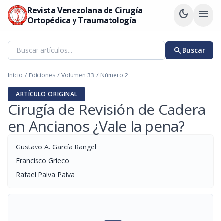
Revista Venezolana de Cirugía
dark_mode
menu
Ortopédica y Traumatología
search
Buscar
Inicio
/
Ediciones
/
Volumen 33
/
Número 2
ARTÍCULO ORIGINAL
Cirugía de Revisión de Cadera
en Ancianos ¿Vale la pena?
Gustavo A. García Rangel
Francisco Grieco
Rafael Paiva Paiva