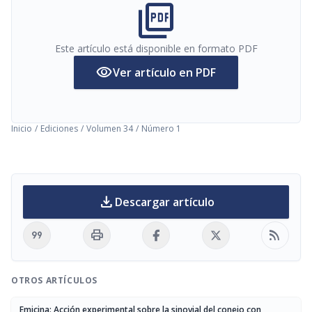
picture_as_pdf
Este artículo está disponible en formato PDF
visibility
Ver artículo en PDF
Inicio
/
Ediciones
/
Volumen 34
/
Número 1
download
Descargar artículo
format_quote
print
rss_feed
OTROS ARTÍCULOS
Emicina: Acción experimental sobre la sinovial del conejo con