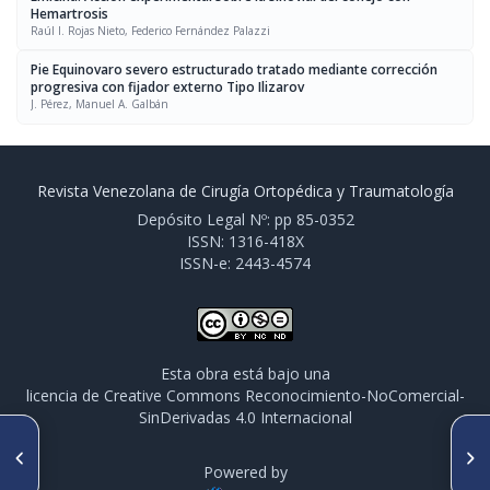
Hemartrosis
Raúl I. Rojas Nieto, Federico Fernández Palazzi
Pie Equinovaro severo estructurado tratado mediante corrección
progresiva con fijador externo Tipo Ilizarov
J. Pérez, Manuel A. Galbán
Revista Venezolana de Cirugía Ortopédica y Traumatología
Depósito Legal Nº: pp 85-0352
ISSN: 1316-418X
ISSN-e: 2443-4574
Esta obra está bajo una
licencia de Creative Commons Reconocimiento-NoComercial-
SinDerivadas 4.0 Internacional
ARTÍCULO ANTERIOR
SIGUIENTE ARTÍCULO
Pie Equinovaro severo
Enclavado endomedular no
Powered by
estructurado tratado
rimado como tratamiento de