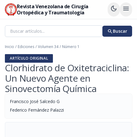
Revista Venezolana de Cirugía
dark_mode
menu
Ortopédica y Traumatología
search
Buscar
Inicio
/
Ediciones
/
Volumen 34
/
Número 1
ARTÍCULO ORIGINAL
Clorhidrato de Oxitetraciclina:
Un Nuevo Agente en
Sinovectomía Química
Francisco José Salcedo G
Federico Fernández Palazzi