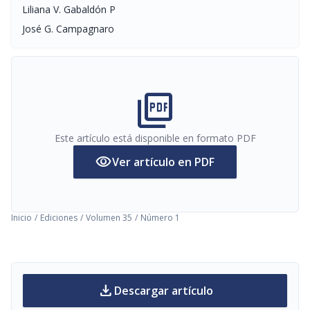
Liliana V. Gabaldón P
José G. Campagnaro
picture_as_pdf
Este artículo está disponible en formato PDF
visibility
Ver artículo en PDF
Inicio
/
Ediciones
/
Volumen 35
/
Número 1
download
Descargar artículo