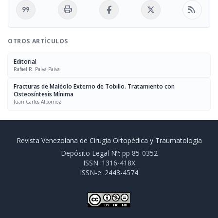
format_quote
print
rss_feed
OTROS ARTÍCULOS
Editorial
Rafael R. Paiva Paiva
Fracturas de Maléolo Externo de Tobillo. Tratamiento con
Osteosíntesis Mínima
Juan Carlos Albornoz
Revista Venezolana de Cirugía Ortopédica y Traumatología
Depósito Legal Nº: pp 85-0352
ISSN: 1316-418X
ISSN-e: 2443-4574