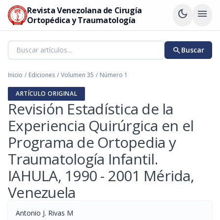
Revista Venezolana de Cirugía
dark_mode
menu
Ortopédica y Traumatología
search
Buscar
Inicio
/
Ediciones
/
Volumen 35
/
Número 1
ARTÍCULO ORIGINAL
Revisión Estadística de la
Experiencia Quirúrgica en el
Programa de Ortopedia y
Traumatología Infantil.
IAHULA, 1990 - 2001 Mérida,
Venezuela
Antonio J. Rivas M