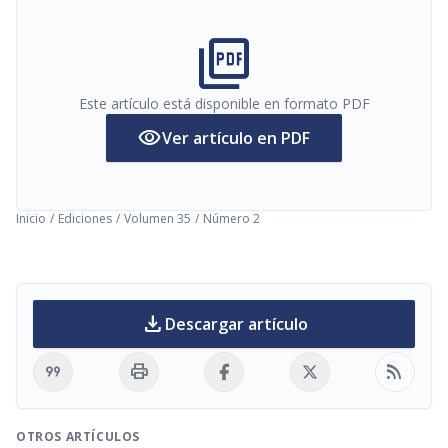
picture_as_pdf
Este artículo está disponible en formato PDF
visibility
Ver artículo en PDF
Inicio
/
Ediciones
/
Volumen 35
/
Número 2
download
Descargar artículo
format_quote
print
rss_feed
OTROS ARTÍCULOS