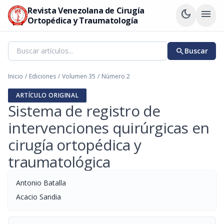
Revista Venezolana de Cirugía
dark_mode
menu
Ortopédica y Traumatología
search
Buscar
Inicio
/
Ediciones
/
Volumen 35
/
Número 2
ARTÍCULO ORIGINAL
Sistema de registro de
intervenciones quirúrgicas en
cirugía ortopédica y
traumatológica
Antonio Batalla
Acacio Sandia