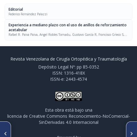
Editorial
Federico Fernández Palazzi
Experiencia a mediano plazo con el uso de anillos de reforzamiento
acetabular
Rafael R. Paiva Paiva, Angel Robles Tornadu, Gustavo García R, Francisco Grieco S,
Alberto Pinto
Revista Venezolana de Cirugía Ortopédica y Traumatología
Depósito Legal Nº: pp 85-0352
ISSN: 1316-418X
ISSN-e: 2443-4574
Esta obra está bajo una
licencia de Creative Commons Reconocimiento-NoComercial-
SinDerivadas 4.0 Internacional
ARTÍCULO ANTERIOR
SIGUIENTE ARTÍCULO
Experiencia a mediano plazo
Uso de prótesis no