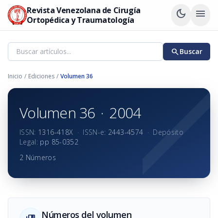
Revista Venezolana de Cirugía
dark_mode
menu
Ortopédica y Traumatología
search
Buscar
Inicio
/
Ediciones
/
Volumen 36
Volumen 36
·
2004
ISSN:
1316-418X
·
ISSN-e:
2443-4574
·
Depósito
Legal:
pp 85-0352
2 Números
Números del volumen