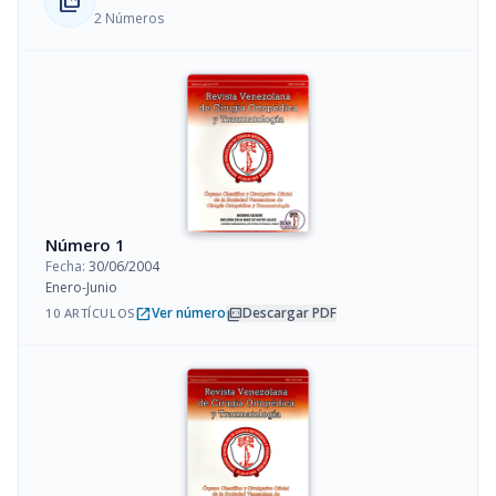
collections_bookmark
2 Números
Número 1
Fecha:
30/06/2004
Enero-Junio
open_in_new
picture_as_pdf
Ver número
Descargar PDF
10 ARTÍCULOS