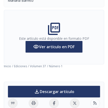
Mariana Barreto
picture_as_pdf
Este artículo está disponible en formato PDF
visibility
Ver artículo en PDF
Inicio
/
Ediciones
/
Volumen 37
/
Número 1
download
Descargar artículo
format_quote
print
rss_feed