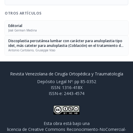
OTROS ARTÍCULOS
Editorial
José German Medina
Discoplastia percutánea lumbar con carácter para anuloplastia tipo
idet, más cateter para anuloplastia (Coblación) en el tratamiento de
la hernia discal
Antonio Cartolano, Giuseppe Voso
Revista Venezolana de Cirugía Ortopédica y Traumatología
Depósito Legal Nº: pp 85-0352
ISSN: 1316-418X
ISSN-e: 2443-4574
Esta obra está bajo una
licencia de Creative Commons Reconocimiento-NoComercial-