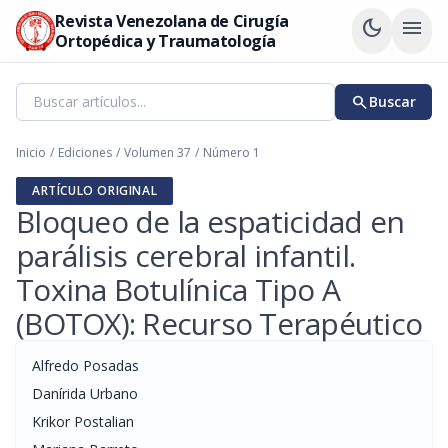
Revista Venezolana de Cirugía
dark_mode
menu
Ortopédica y Traumatología
search
Buscar
Inicio
/
Ediciones
/
Volumen 37
/
Número 1
ARTÍCULO ORIGINAL
Bloqueo de la espaticidad en
parálisis cerebral infantil.
Toxina Botulínica Tipo A
(BOTOX): Recurso Terapéutico
Alfredo Posadas
Danírida Urbano
Krikor Postalian