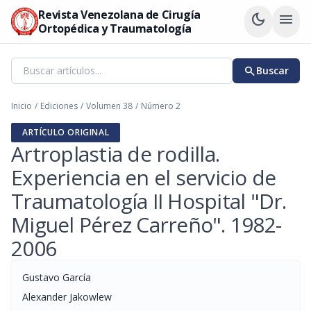
Revista Venezolana de Cirugía
dark_mode
menu
Ortopédica y Traumatología
search
Buscar
Inicio
/
Ediciones
/
Volumen 38
/
Número 2
ARTÍCULO ORIGINAL
Artroplastia de rodilla.
Experiencia en el servicio de
Traumatología II Hospital "Dr.
Miguel Pérez Carreño". 1982-
2006
Gustavo García
Alexander Jakowlew