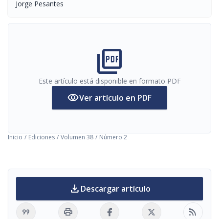
Jorge Pesantes
picture_as_pdf
Este artículo está disponible en formato PDF
visibility
Ver artículo en PDF
Inicio
/
Ediciones
/
Volumen 38
/
Número 2
download
Descargar artículo
format_quote
print
rss_feed