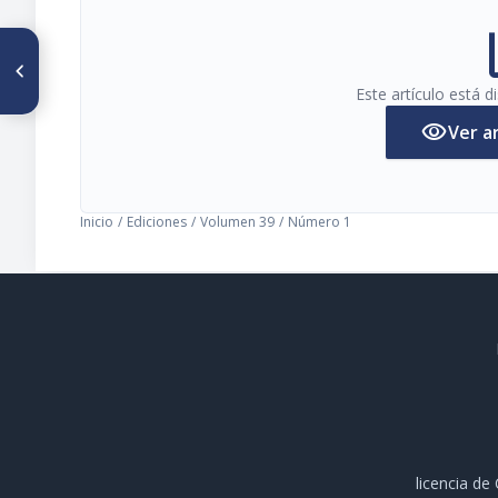
pi
ARTÍCULO ANTERIOR
Semblanza de un Maestro: Dr.
Luis Alfredo Córser
Este artículo está 
visibility
Ver a
Inicio
/
Ediciones
/
Volumen 39
/
Número 1
licencia d