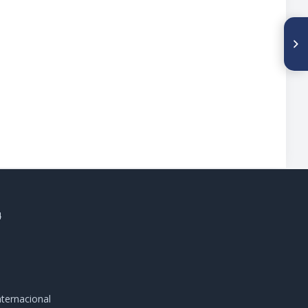
SIGUIENTE ARTÍCULO
Resultados finales en
pacientes adultos tratados
quirúrgicamente por fracturas
del tercio distal del fémur en
el I.A.H.U.L.A. Años 1992-2000
(Estudio tipo serie clínica)
4
ternacional