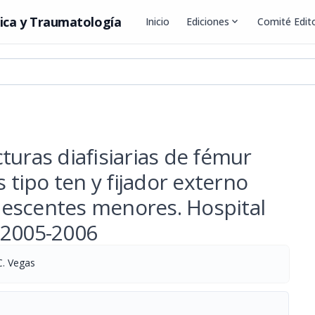
ica y Traumatología
Inicio
Ediciones
expand_more
Comité Edito
turas diafisiarias de fémur
s tipo ten y fijador externo
lescentes menores. Hospital
 2005-2006
C. Vegas