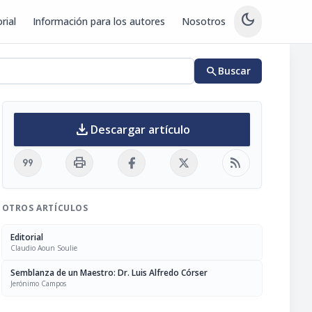
dark_mode
rial
Información para los autores
Nosotros
search
Buscar
download
Descargar artículo
format_quote
print
rss_feed
OTROS ARTÍCULOS
Editorial
Claudio Aoun Soulie
Semblanza de un Maestro: Dr. Luis Alfredo Córser
Jerónimo Campos