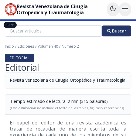
Revista Venezolana de Cirugía
dark_mode
menu
Ortopédica y Traumatología
100%
search
Buscar
Inicio
/
Ediciones
/
Volumen 40
/
Número 2
EDITORIAL
Editorial
Revista Venezolana de Cirugía Ortopédica y Traumatología
Tiempo estimado de lectura: 2 min (315 palabras)
(Esta estimación no incluye el texto de las tablas, figuras y referencias)
El papel del editor de una revista académica es
tratar de recaudar de manera escrita toda la
experiencia de cada uno de los miembros de su