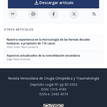
download
Descargar artículo
format_quote
print
rss_feed
OTROS ARTÍCULOS
Nuestra experiencia en la microcirugía de las hernias discales
lumbares: a propósito de 116 casos
Víctor Grillé, Mario Lanterna
Aspectos actualizados de la consolidación secundaria
Edgar Nieto Andueza
Revista Venezolana de Cirugía Ortopédica y Traumatología
Depósito Legal Nº: pp 85-0352
ISSN: 1316-418X
ISSN-e: 2443-4574