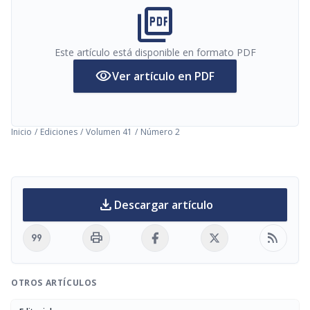
picture_as_pdf
Este artículo está disponible en formato PDF
visibility
Ver artículo en PDF
Inicio
/
Ediciones
/
Volumen 41
/
Número 2
download
Descargar artículo
format_quote
print
rss_feed
OTROS ARTÍCULOS