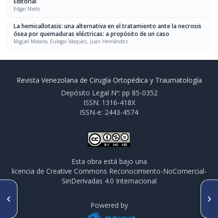
Editorial
Edgar Nieto
La hemicallotasis: una alternativa en el tratamiento ante la necrosis
ósea por quemaduras eléctricas: a propósito de un caso
Miguel Molano, Eulogio Vásquez, Juan Hernández
Revista Venezolana de Cirugía Ortopédica y Traumatología
Depósito Legal Nº: pp 85-0352
ISSN: 1316-418X
ISSN-e: 2443-4574
Esta obra está bajo una
licencia de Creative Commons Reconocimiento-NoComercial-
SinDerivadas 4.0 Internacional
ARTÍCULO ANTERIOR
SIGUIENTE ARTÍCULO
Técnica mínimamente invasiva
Condrodiastasis y transporte
Powered by
(MIPO) y síntesis por vía
óseo simultáneos para
anterior para el tratamiento
formación de hueso único