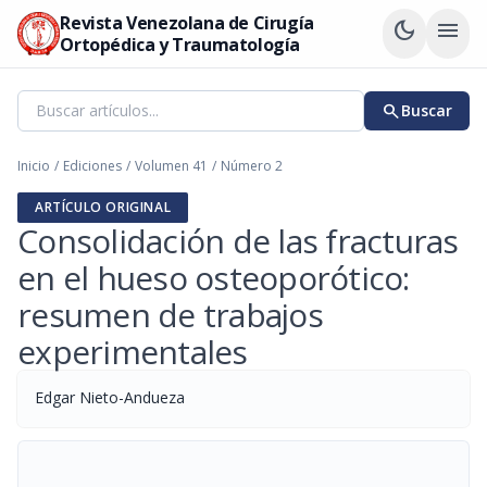
Revista Venezolana de Cirugía
dark_mode
menu
Ortopédica y Traumatología
search
Buscar
Inicio
/
Ediciones
/
Volumen 41
/
Número 2
ARTÍCULO ORIGINAL
Consolidación de las fracturas
en el hueso osteoporótico:
resumen de trabajos
experimentales
Edgar Nieto-Andueza