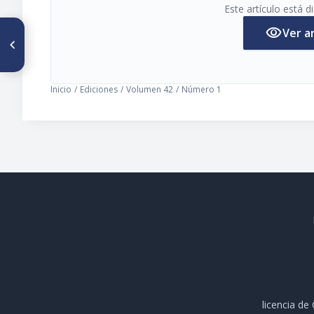
Este artículo está 
visibility
Ver a
ARTÍCULO ANTERIOR
Localización inusual del
carcinoma epidermoide: a
propósito de un caso
Inicio
/
Ediciones
/
Volumen 42
/
Número 1
licencia d