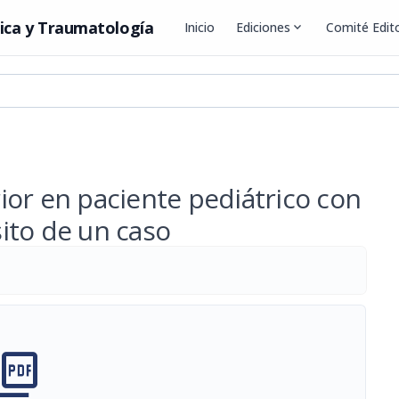
ica y Traumatología
Inicio
Ediciones
expand_more
Comité Edito
ior en paciente pediátrico con
ito de un caso
M
cture_as_pdf