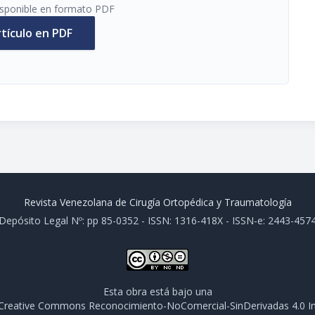
disponible en formato PDF
rtículo en PDF
Revista Venezolana de Cirugía Ortopédica y Traumatología
Depósito Legal Nº: pp 85-0352 - ISSN: 1316-418X - ISSN-e: 2443-457
Esta obra está bajo una
e Creative Commons Reconocimiento-NoComercial-SinDerivadas 4.0 In