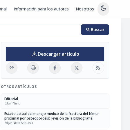
dark_mode
rial
Información para los autores
Nosotros
search
Buscar
download
Descargar artículo
format_quote
print
rss_feed
OTROS ARTÍCULOS
Editorial
Edgar Nieto
Estado actual del manejo médico de la fractura del fémur
proximal por osteoporosis: revisión de la bibliografía
Edgar Nieto-Andueza