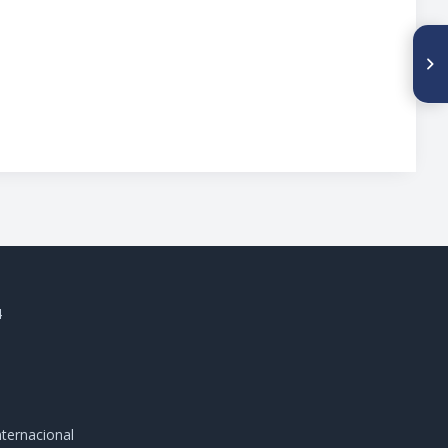
SIGUIENTE ARTÍCULO
Experiencia en endoprótesis
no convencional, modular de
titanio cirugía de salvataje en
el Hospital Universitario de
Los Andes clínica de remplazo
articular: periodo 2007-2009
4
ternacional