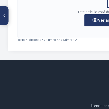
pi
Este artículo está 
ARTÍCULO ANTERIOR
Editorial
visibility
Ver a
Inicio
/
Ediciones
/
Volumen 42
/
Número 2
licencia d