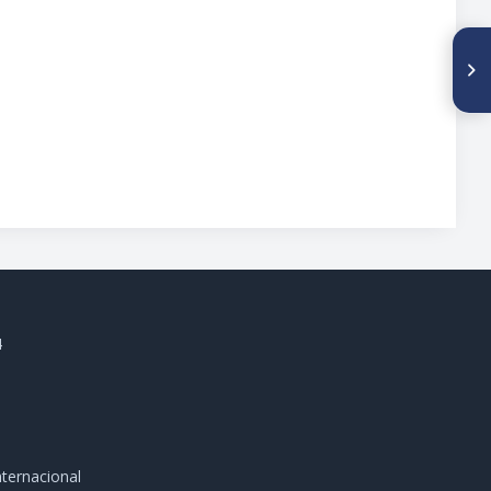
SIGUIENTE ARTÍCULO
Correlación entre los índices
radiológicos preoperatorios y
la pérdida ósea periprotésica
determinada por
densitometría ósea en
artroplastia total de cadera no
cementada IAHULA 2007-2009
4
ternacional