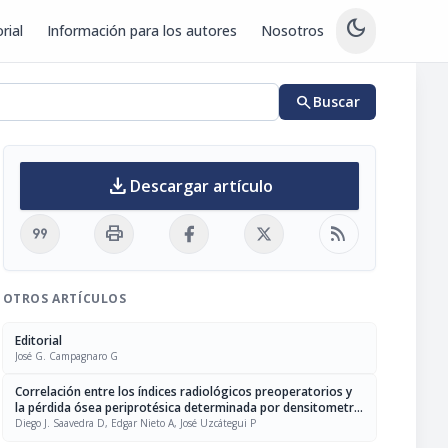
dark_mode
rial
Información para los autores
Nosotros
search
Buscar
download
Descargar artículo
format_quote
print
rss_feed
OTROS ARTÍCULOS
Editorial
José G. Campagnaro G
Correlación entre los índices radiológicos preoperatorios y
la pérdida ósea periprotésica determinada por densitometría
ósea en artroplastia total de cadera no cementada IAHULA
Diego J. Saavedra D, Edgar Nieto A, José Uzcátegui P
2007-2009