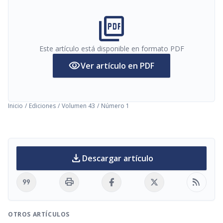
picture_as_pdf
Este artículo está disponible en formato PDF
visibility
Ver artículo en PDF
Inicio
/
Ediciones
/
Volumen 43
/
Número 1
download
Descargar artículo
format_quote
print
rss_feed
OTROS ARTÍCULOS