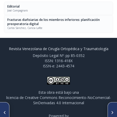
Editorial
José Campagnaro
Fracturas diafisiarias de los miembros inferiores: planificación
preoperatoria digital
Carlos Sánchez, Caricia Lafée
Revista Venezolana de Cirugía Ortopédica y Traumatología
Depósito Legal Nº: pp 85-0352
ISSN: 1316-418X
ISSN-e: 2443-4574
Esta obra está bajo una
licencia de Creative Commons Reconocimiento-NoComercial-
SinDerivadas 4.0 Internacional
ARTÍCULO ANTERIOR
SIGUIENTE ARTÍCULO
Análisis del tratamiento
Experiencia en tratamiento
Powered by
quirúrgico de las fracturas de
quirúrgico de cinco casos de