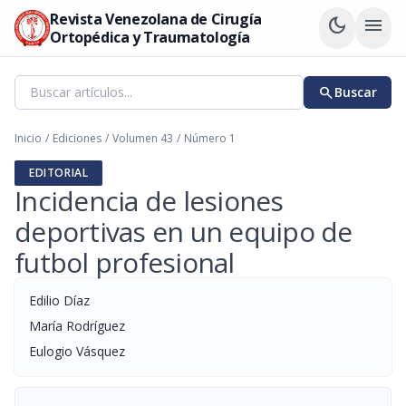
Revista Venezolana de Cirugía
dark_mode
menu
Ortopédica y Traumatología
search
Buscar
Inicio
/
Ediciones
/
Volumen 43
/
Número 1
EDITORIAL
Incidencia de lesiones
deportivas en un equipo de
futbol profesional
Edilio Díaz
María Rodríguez
Eulogio Vásquez