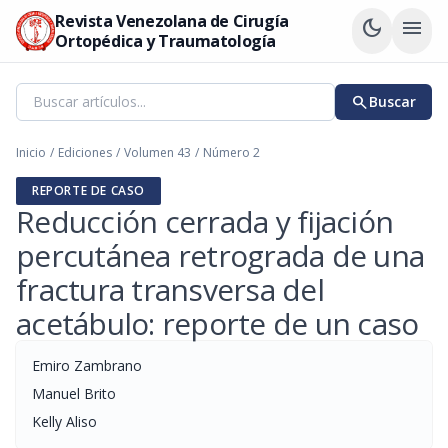
Revista Venezolana de Cirugía
dark_mode
menu
Ortopédica y Traumatología
search
Buscar
Inicio
/
Ediciones
/
Volumen 43
/
Número 2
REPORTE DE CASO
Reducción cerrada y fijación
percutánea retrograda de una
fractura transversa del
acetábulo: reporte de un caso
Emiro Zambrano
Manuel Brito
Kelly Aliso