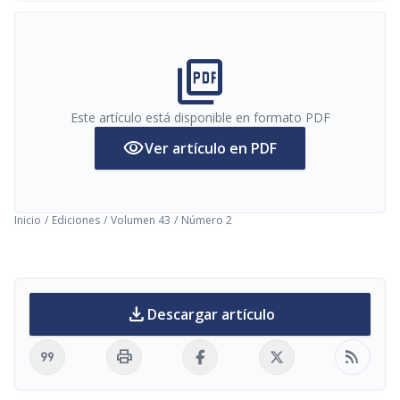
picture_as_pdf
Este artículo está disponible en formato PDF
visibility
Ver artículo en PDF
Inicio
/
Ediciones
/
Volumen 43
/
Número 2
download
Descargar artículo
format_quote
print
rss_feed