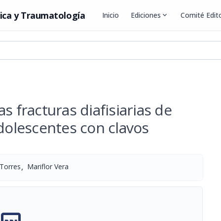
ica y Traumatología
Inicio
Ediciones
expand_more
Comité Edito
s fracturas diafisiarias de
adolescentes con clavos
,
 Torres
Mariflor Vera