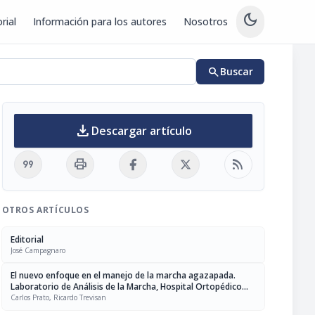
dark_mode
rial
Información para los autores
Nosotros
search
Buscar
download
Descargar artículo
format_quote
print
rss_feed
OTROS ARTÍCULOS
Editorial
José Campagnaro
El nuevo enfoque en el manejo de la marcha agazapada.
Laboratorio de Análisis de la Marcha, Hospital Ortopédico
Infantil
Carlos Prato, Ricardo Trevisan