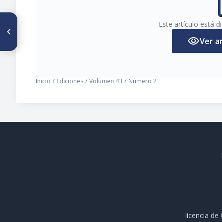
pi
ARTÍCULO ANTERIOR
Este artículo está 
Terapia con presión negativa
visibility
vs. Cierre convencional en
Ver a
fracturas abiertas con heridas
complejas
Inicio
/
Ediciones
/
Volumen 43
/
Número 2
licencia d