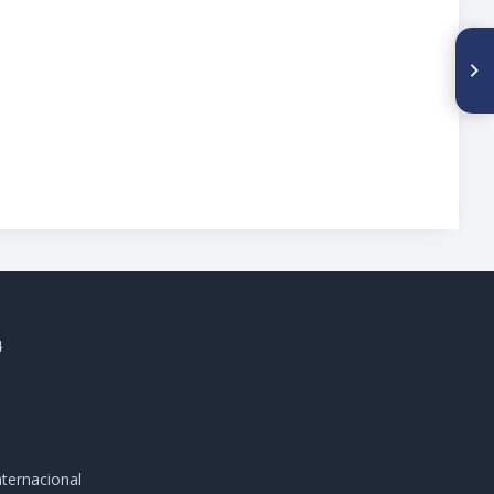
SIGUIENTE ARTÍCULO
Artropatía de Charcot
secundaría a tabes dorsal:
reporte de un caso
4
ternacional