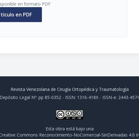
disponible en formato PDF
rtículo en PDF
Revista Venezolana de Cirugía Ortopédica y Traumatología
Depósito Legal Nº: pp 85-0352 - ISSN: 1316-418X - ISSN-e: 2443-457
Esta obra está bajo una
e Creative Commons Reconocimiento-NoComercial-SinDerivadas 4.0 In