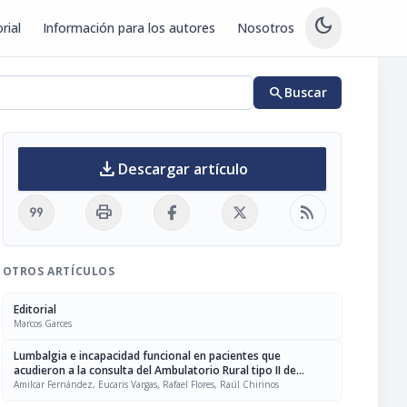
dark_mode
rial
Información para los autores
Nosotros
search
Buscar
download
Descargar artículo
format_quote
print
rss_feed
OTROS ARTÍCULOS
Editorial
Marcos Garces
Lumbalgia e incapacidad funcional en pacientes que
acudieron a la consulta del Ambulatorio Rural tipo II de
Chirgua: enero - diciembre 2011
Amilcar Fernández, Eucaris Vargas, Rafael Flores, Raúl Chirinos