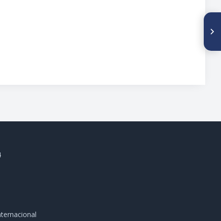
SIGUIENTE ARTÍCULO
Angiomiolipoma
subaponeurotico en región
posterior de muslo izquierdo:
a propósito de un caso
4
ternacional