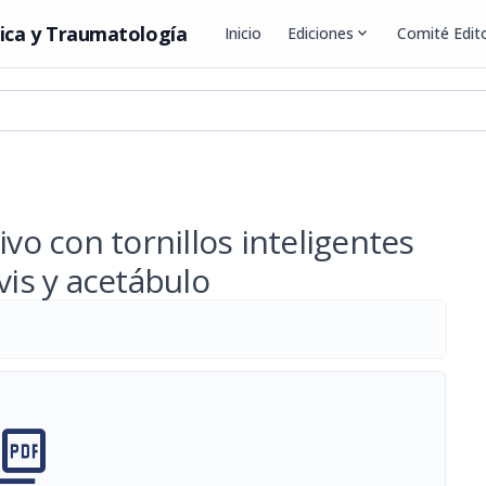
ica y Traumatología
Inicio
Ediciones
expand_more
Comité Edito
o con tornillos inteligentes
vis y acetábulo
cture_as_pdf