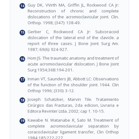
Guy DK, VVirth MA, Griffin JL, Rockwood CA Jr:
Reconstruction of chronic and complete
dislocations of the acromioclavicular joint. Clin.
Orthop. 1998; (347): 138-49.
Gerber C, Rockwood CA Jr: Subcoracoid
dislocation of the lateral end of the clavicle. a
report of three cases. J Bone Joint Surg Am.
1987; 69(6): 924-927.
Hom JS. The traumatic anatomy and treatment of
acute acromioclavicular dislocation. J Bone Joint
Surg 1954;36B:194-201.
Inman VT, Saunders JB, Abbott LC: Observations
of the function of the shoulder joint. 1944. Clin
Orthop 1996; (330): 3-12.
Joseph Schatzker, Marvin Tile. Tratamiento
Cirúrgico das Fracturas, 2da edicion, Livraria e
Editora Revinter Ltda. 2002; cap 1. 10-15.
Kawabe N. Watanabe R, Sato M. Treatment of
complete acromioclavicular separation by
coracoclavicular ligament transfer, Clin Orthop
1984;185:222-227.