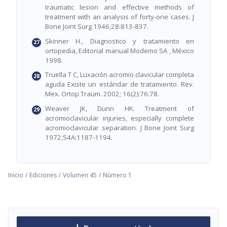
traumatic lesion and effective methods of
treatment with an analysis of forty-one cases. J
Bone Joint Surg 1946;28:813-837.
Skinner H., Diagnostico y tratamiento en
ortopedia, Editorial manual Modemo SA , México
1998.
Truella T C, Luxación acromio clavicular completa
aguda Existe un estándar de tratamiento. Rev.
Mex. Ortop Traum. 2002; 16(2):76:78.
Weaver JK, Dunn HK. Treatment of
acromioclavicular injuries, especially complete
acromioclavicular separation. J Bone Joint Surg
1972;54A:1187-1194.
Inicio
/
Ediciones
/
Volumen 45
/
Número 1