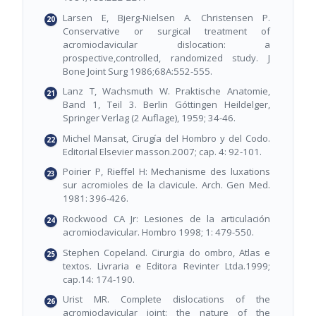
Larsen E, Bjerg-Nielsen A. Christensen P.
Conservative or surgical treatment of
acromioclavicular dislocation: a
prospective,controlled, randomized study. J
Bone Joint Surg 1986;68A:552-555.
Lanz T, Wachsmuth W. Praktische Anatomie,
Band 1, Teil 3. Berlin Góttingen Heildelger,
Springer Verlag (2 Auflage), 1959; 34-46.
Michel Mansat, Cirugía del Hombro y del Codo.
Editorial Elsevier masson.2007; cap. 4: 92-101.
Poirier P, Rieffel H: Mechanisme des luxations
sur acromioles de la clavicule. Arch. Gen Med.
1981: 396-426.
Rockwood CA Jr: Lesiones de la articulación
acromioclavicular. Hombro 1998; 1: 479-550.
Stephen Copeland. Cirurgia do ombro, Atlas e
textos. Livraria e Editora Revinter Ltda.1999;
cap.14: 174-190.
Urist MR. Complete dislocations of the
acromioclavicular joint: the nature of the