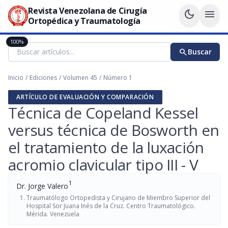
Revista Venezolana de Cirugía
dark_mode
menu
Ortopédica y Traumatología
100%
search
Buscar
Inicio
/
Ediciones
/
Volumen 45
/
Número 1
ARTÍCULO DE EVALUACIÓN Y COMPARACIÓN
Técnica de Copeland Kessel
versus técnica de Bosworth en
el tratamiento de la luxación
acromio clavicular tipo III - V
1
Dr. Jorge Valero
Traumatólogo Ortopedista y Cirujano de Miembro Superior del
Hospital Sor Juana Inés de la Cruz. Centro Traumatológico.
Mérida. Venezuela