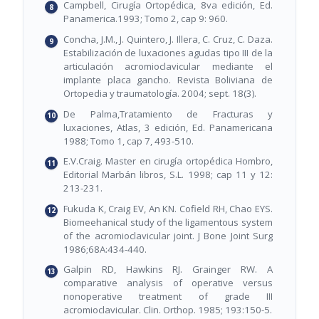
Campbell, Cirugía Ortopédica, 8va edición, Ed.
Panamerica.1993; Tomo 2, cap 9: 960.
Concha, J.M., J. Quintero, J. Illera, C. Cruz, C. Daza.
Estabilización de luxaciones agudas tipo III de la
articulación acromioclavicular mediante el
implante placa gancho. Revista Boliviana de
Ortopedia y traumatología. 2004; sept. 18(3).
De Palma,Tratamiento de Fracturas y
luxaciones, Atlas, 3 edición, Ed. Panamericana
1988; Tomo 1, cap 7, 493-510.
E.V.Craig. Master en cirugía ortopédica Hombro,
Editorial Marbán libros, S.L. 1998; cap 11 y 12:
213-231.
Fukuda K, Craig EV, An KN. Cofield RH, Chao EYS.
Biomeehanical study of the ligamentous system
of the acromioclavicular joint. J Bone Joint Surg
1986;68A:434-440.
Galpin RD, Hawkins RJ. Grainger RW. A
comparative analysis of operative versus
nonoperative treatment of grade III
acromioclavicular. Clin. Orthop. 1985; 193:150-5.