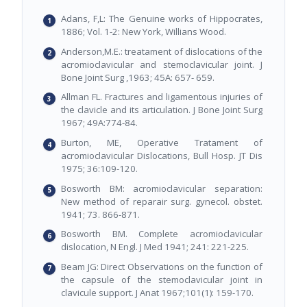
Adans, F,L: The Genuine works of Hippocrates,
1886; Vol. 1-2: New York, Willians Wood.
Anderson,M.E.: treatament of dislocations of the
acromioclavicular and stemoclavicular joint. J
Bone Joint Surg ,1963; 45A: 657- 659.
Allman FL. Fractures and ligamentous injuries of
the clavicle and its articulation. J Bone Joint Surg
1967; 49A:774-84.
Burton, ME, Operative Tratament of
acromioclavicular Dislocations, Bull Hosp. JT Dis
1975; 36:109-120.
Bosworth BM: acromioclavicular separation:
New method of reparair surg. gynecol. obstet.
1941; 73. 866-871.
Bosworth BM. Complete acromioclavicular
dislocation, N Engl. J Med 1941; 241: 221-225.
Beam JG: Direct Observations on the function of
the capsule of the stemoclavicular joint in
clavicule support. J Anat 1967;101(1): 159-170.