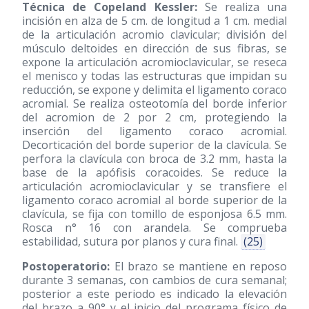
Técnica de Copeland Kessler:
Se realiza una
incisión en alza de 5 cm. de longitud a 1 cm. medial
de la articulación acromio clavicular; división del
músculo deltoides en dirección de sus fibras, se
expone la articulación acromioclavicular, se reseca
el menisco y todas las estructuras que impidan su
reducción, se expone y delimita el ligamento coraco
acromial. Se realiza osteotomía del borde inferior
del acromion de 2 por 2 cm, protegiendo la
inserción del ligamento coraco acromial.
Decorticación del borde superior de la clavícula. Se
perfora la clavícula con broca de 3.2 mm, hasta la
base de la apófisis coracoides. Se reduce la
articulación acromioclavicular y se transfiere el
ligamento coraco acromial al borde superior de la
clavícula, se fija con tomillo de esponjosa 6.5 mm.
Rosca n° 16 con arandela. Se comprueba
estabilidad, sutura por planos y cura final.
(25)
Postoperatorio:
El brazo se mantiene en reposo
durante 3 semanas, con cambios de cura semanal;
posterior a este periodo es indicado la elevación
del brazo a 90° y el inicio del programa físico de