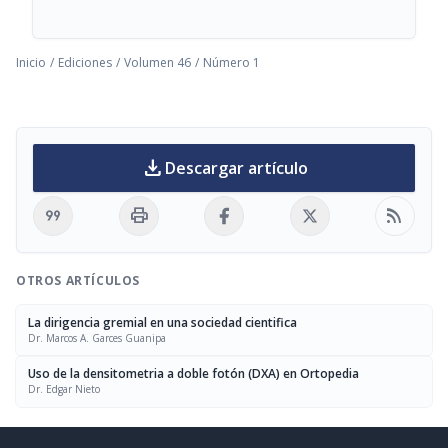
Inicio
/
Ediciones
/
Volumen 46
/
Número 1
download
Descargar artículo
format_quote
print
rss_feed
OTROS ARTÍCULOS
La dirigencia gremial en una sociedad cientifica
Dr. Marcos A. Garces Guanipa
Uso de la densitometria a doble fotón (DXA) en Ortopedia
Dr. Edgar Nieto