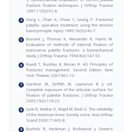
fracture fixation techniques. J Orthop Trauma
1997;11(5):351-6.
Hung L, Chan K, Chow Y, Leung P. Fractured
patella: operative treatment using the tension
band principle. Injury 1985;16(5):343-7.
Burvant J, Thomas K, Alexander R, Harris M.
Evaluation of methods of internal fixation of
transverse patella fractures: a biomechanical
study. J Orthop Trauma. 1994;8(2):147-53.
Ruedi T, Buckley R, Moran R. AO Principles of
fractures management. Second Edition. New
York: Thieme; 2007:801-13.
Gardner M, Griffith M, Lawrence B y col.
Complete exposure of the articular surface for
fixation of patellar fractures. J Orthop Trauma
2005;19(2):118-23.
Liow R, Walker K, Wajid M, Bedi G. The reliability
of the American Knee Society score. Acta Orthop
Scand 2000;71:603-8.
Bucholz R, Heckman J. Rockwood y Green’s