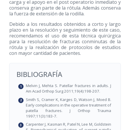
carga y el apoyo en el post operatorio inmediato y
conserva gran parte de la rótula. Además conserva
la fuerza de extensión de la rodilla.
Debido a los resultados obtenidos a corto y largo
plazo en la resolución y seguimiento de este caso,
recomendamos el uso de esta técnica quirúrgica
para la resolución de fracturas conminutas de la
rótula y la realización de protocolos de estudios
con mayor cantidad de pacientes.
BIBLIOGRAFÍA
Melvin J, Mehta S. Patellar fractures in adults. J
Am Acad Orthop Surg 2011;19(4):198-207.
Smith S, Cramer K, Karges D, Watson J, Moed B.
Early complications in the operative treatment of
patella fractures. J Orthop Trauma
1997;11(3):183-7.
Carpenter J, Kasman R, Patel N, Lee M, Goldstein
S. Biomechanical evaluation of current patella