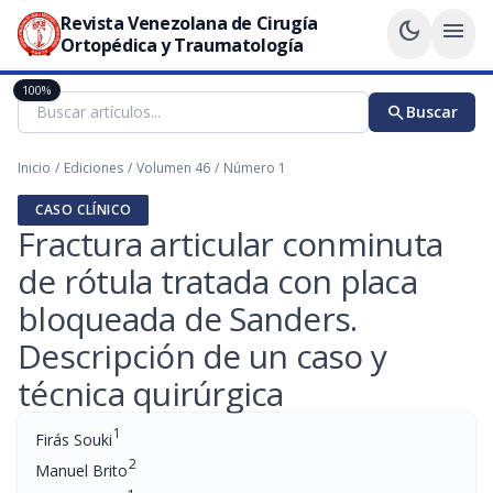
Revista Venezolana de Cirugía
dark_mode
menu
Ortopédica y Traumatología
100%
search
Buscar
Inicio
/
Ediciones
/
Volumen 46
/
Número 1
CASO CLÍNICO
Fractura articular conminuta
de rótula tratada con placa
bloqueada de Sanders.
Descripción de un caso y
técnica quirúrgica
1
Firás Souki
2
Manuel Brito