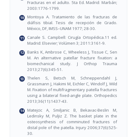
Fracturas en el adulto. 5ta Ed. Madrid: Marbán;
2003:1776-1799.
Montoya A. Tratamiento de las fracturas de
diáfisis tibial. Tesis de recepción de Grado.
México, DF, IMSS–UNAM 1977; 28-30.
Canale S. Campbell: Cirugía Ortopédica.11 ed.
Madrid: Elsevier; Volúmen 3; 2011:3161-9.
Banks K, Ambrose C, Wheeless J, Tissue C, Sen
M. An alternative patellar fracture fixation: a
biomechanical study. J Orthop Trauma
2013;27(6):345-51.
Thelen S, Betsch M, Schneppendahl J,
Grassmann J, Hakimi M, Eichler C, Windolf J, Wild
M. Fixation of multifragmentary patella fractures
using a bilateral fixed-angle plate. Orthopedics
2013;36(11):1437-43.
Matejcic A, Smiljanic B, Bekavac-Beslin M,
Ledinsky M, Puljiz Z. The basket plate in the
osteosynthesis of comminuted fractures of
distal pole of the patella. Injury 2006;37(6):525-
30.