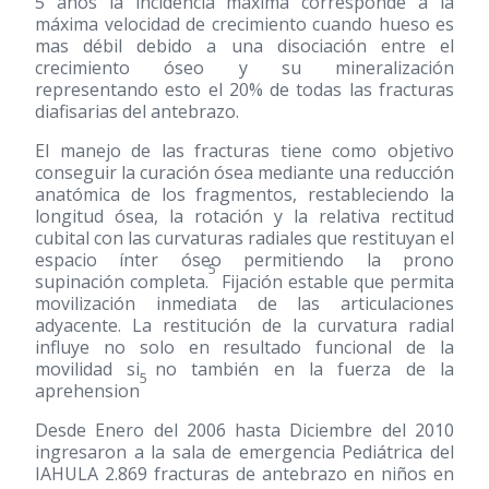
5 años la incidencia máxima corresponde a la
máxima velocidad de crecimiento cuando hueso es
mas débil debido a una disociación entre el
crecimiento óseo y su mineralización
representando esto el 20% de todas las fracturas
diafisarias del antebrazo.
El manejo de las fracturas tiene como objetivo
conseguir la curación ósea mediante una reducción
anatómica de los fragmentos, restableciendo la
longitud ósea, la rotación y la relativa rectitud
cubital con las curvaturas radiales que restituyan el
espacio ínter óseo permitiendo la prono
5
supinación completa.
Fijación estable que permita
movilización inmediata de las articulaciones
adyacente. La restitución de la curvatura radial
influye no solo en resultado funcional de la
movilidad si no también en la fuerza de la
5
aprehension
Desde Enero del 2006 hasta Diciembre del 2010
ingresaron a la sala de emergencia Pediátrica del
IAHULA 2.869 fracturas de antebrazo en niños en