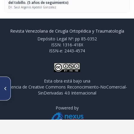
del tobillo. (5 años de seguimiento)
Dr. Saúl Argenis Apóstol González
Revista Venezolana de Cirugía Ortopédica y Traumatología
Depósito Legal Nº: pp 85-0352
ISSN: 1316-418X
ISSN-e: 2443-4574
Esta obra está bajo una
ARTÍCULO ANTERIOR
licencia de Creative Commons Reconocimiento-NoComercial-
Resultados del tratamiento de
SinDerivadas 4.0 Internacional
la escoliosis idiopática del
adolescente mediante
instrumentación posterior
Powered by