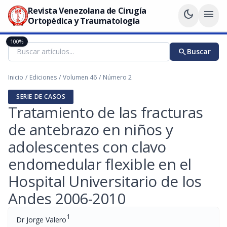
Revista Venezolana de Cirugía
dark_mode
menu
Ortopédica y Traumatología
100%
search
Buscar
Inicio
/
Ediciones
/
Volumen 46
/
Número 2
SERIE DE CASOS
Tratamiento de las fracturas
de antebrazo en niños y
adolescentes con clavo
endomedular flexible en el
Hospital Universitario de los
Andes 2006-2010
1
Dr Jorge Valero