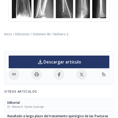
Inicio
/
Ediciones
/
Volumen 46
/
Número 2
download
Descargar artículo
format_quote
print
rss_feed
OTROS ARTÍCULOS
Editorial
Dr. Marcos A. Garces Guanipa
Resultado a largo plazo del tratamiento quirúrgico de las fracturas