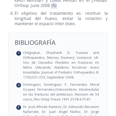
Keith Reinhart y David Felman en el J.Pediatr
Orthop. June 2008.
(5)
El objetivo del tratamiento es: restituir la
longitud del hueso, evitar la rotación y
mantener el espacio ínter óseo.
BIBLIOGRAFÍA
Chitgopkar, Shashank D. Trauma and
Orthopaedics, Mersey Deanery, Liverpool, UK.
Uso de Clavados Flexibles en Fracturas en
Niños Utilizando Alambres Kirschner Acero
Inoxidable. Journal of Pediatric Orthopaedics B.
17(5):251-255, September 2008.
Dominguez Dominguez F, Fernandez Moral
V,Lopez Fernandez,Osteosintesis intramedular
en las fracturas del antebrazo. Revision de 54
casos, Rev Ortop Traum 1991,351B:475-81
Dr. José Alfredo Ramírez, Dr. Edmundo Berumen
Nafarrate, Dr. Juan Ángel Núñez, Dr. Jorge