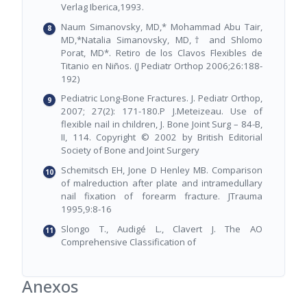
Verlag Iberica,1993.
Naum Simanovsky, MD,* Mohammad Abu Tair,
MD,*Natalia Simanovsky, MD,† and Shlomo
Porat, MD*. Retiro de los Clavos Flexibles de
Titanio en Niños. (J Pediatr Orthop 2006;26:188-
192)
Pediatric Long-Bone Fractures. J. Pediatr Orthop,
2007; 27(2): 171-180.P J.Meteizeau. Use of
flexible nail in children, J. Bone Joint Surg – 84-B,
II, 114. Copyright © 2002 by British Editorial
Society of Bone and Joint Surgery
Schemitsch EH, Jone D Henley MB. Comparison
of malreduction after plate and intramedullary
nail fixation of forearm fracture. JTrauma
1995,9:8-16
Slongo T., Audigé L., Clavert J. The AO
Comprehensive Classification of
Anexos