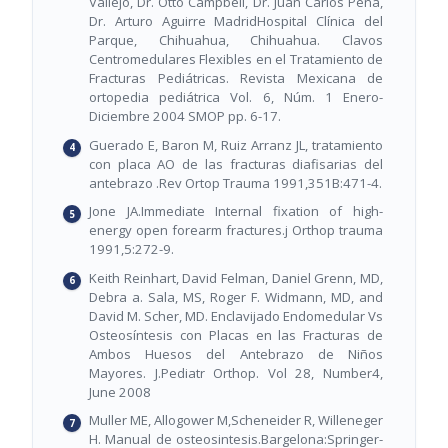
Vallejo, Dr. Otto Campbell, Dr. Juan Carlos Peña,
Dr. Arturo Aguirre MadridHospital Clínica del
Parque, Chihuahua, Chihuahua. Clavos
Centromedulares Flexibles en el Tratamiento de
Fracturas Pediátricas. Revista Mexicana de
ortopedia pediátrica Vol. 6, Núm. 1 Enero-
Diciembre 2004 SMOP pp. 6-17.
Guerado E, Baron M, Ruiz Arranz JL, tratamiento
con placa AO de las fracturas diafisarias del
antebrazo .Rev Ortop Trauma 1991,351B:471-4.
Jone JA.Immediate Internal fixation of high-
energy open forearm fractures.j Orthop trauma
1991,5:272-9.
Keith Reinhart, David Felman, Daniel Grenn, MD,
Debra a. Sala, MS, Roger F. Widmann, MD, and
David M. Scher, MD. Enclavijado Endomedular Vs
Osteosíntesis con Placas en las Fracturas de
Ambos Huesos del Antebrazo de Niños
Mayores. J.Pediatr Orthop. Vol 28, Number4,
June 2008
Muller ME, Allogower M,Scheneider R, Willeneger
H. Manual de osteosintesis.Bargelona:Springer-