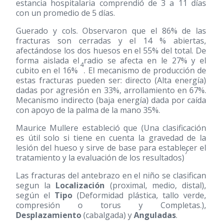
estancia hospitalaria comprendió de 3 a 11 días
con un promedio de 5 días.
Guerado y cols. Observaron que el 86% de las
fracturas son cerradas y el 14 % abiertas,
afectándose los dos huesos en el 55% del total. De
forma aislada el radio se afecta en le 27% y el
4
cubito en el 16%
. El mecanismo de producción de
estas fracturas pueden ser: directo (Alta energía)
dadas por agresión en 33%, arrollamiento en 67%.
Mecanismo indirecto (baja energía) dada por caída
con apoyo de la palma de la mano 35%.
Maurice Mullere estableció que (Una clasificación
es útil solo si tiene en cuenta la gravedad de la
lesión del hueso y sirve de base para establecer el
7
tratamiento y la evaluación de los resultados)
Las fracturas del antebrazo en el niño se clasifican
segun la
Localización
(proximal, medio, distal),
según el
Tipo
(Deformidad plástica, tallo verde,
compresión o torus y Completas.),
Desplazamiento
(cabalgada) y
Anguladas
.