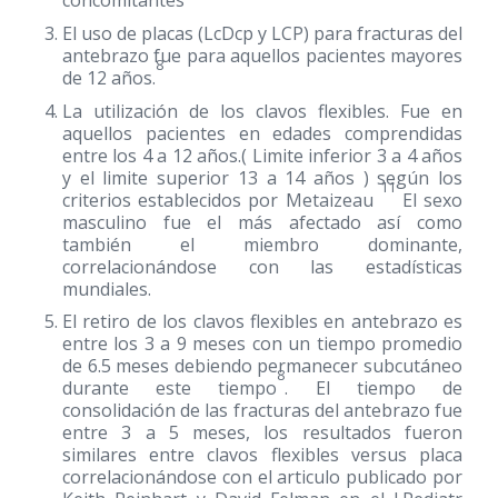
concomitantes
El uso de placas (LcDcp y LCP) para fracturas del
antebrazo fue para aquellos pacientes mayores
8
de 12 años.
La utilización de los clavos flexibles. Fue en
aquellos pacientes en edades comprendidas
entre los 4 a 12 años.( Limite inferior 3 a 4 años
y el limite superior 13 a 14 años ) según los
11
criterios establecidos por Metaizeau
El sexo
masculino fue el más afectado así como
también el miembro dominante,
correlacionándose con las estadísticas
mundiales.
El retiro de los clavos flexibles en antebrazo es
entre los 3 a 9 meses con un tiempo promedio
de 6.5 meses debiendo permanecer subcutáneo
8
durante este tiempo
. El tiempo de
consolidación de las fracturas del antebrazo fue
entre 3 a 5 meses, los resultados fueron
similares entre clavos flexibles versus placa
correlacionándose con el articulo publicado por