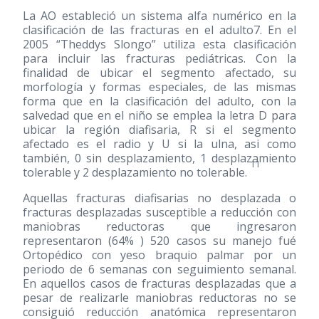
La AO estableció un sistema alfa numérico en la
clasificación de las fracturas en el adulto7. En el
2005 “Theddys Slongo” utiliza esta clasificación
para incluir las fracturas pediátricas. Con la
finalidad de ubicar el segmento afectado, su
morfología y formas especiales, de las mismas
forma que en la clasificación del adulto, con la
salvedad que en el niño se emplea la letra D para
ubicar la región diafisaria, R si el segmento
afectado es el radio y U si la ulna, asi como
también, 0 sin desplazamiento, 1 desplazamiento
11
tolerable y 2 desplazamiento no tolerable.
Aquellas fracturas diafisarias no desplazada o
fracturas desplazadas susceptible a reducción con
maniobras reductoras que ingresaron
representaron (64% ) 520 casos su manejo fué
Ortopédico con yeso braquio palmar por un
periodo de 6 semanas con seguimiento semanal.
En aquellos casos de fracturas desplazadas que a
pesar de realizarle maniobras reductoras no se
consiguió reducción anatómica representaron