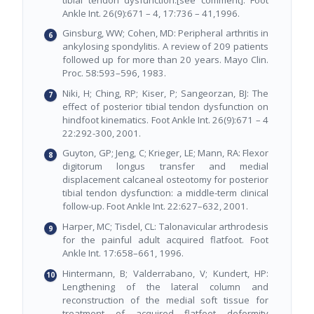
Ankle Int. 26(9):671 – 4, 17:736 – 41,1996.
Ginsburg, WW; Cohen, MD: Peripheral arthritis in
ankylosing spondylitis. A review of 209 patients
followed up for more than 20 years. Mayo Clin.
Proc. 58:593–596, 1983.
Niki, H; Ching, RP; Kiser, P; Sangeorzan, BJ: The
effect of posterior tibial tendon dysfunction on
hindfoot kinematics. Foot Ankle Int. 26(9):671 – 4
22:292-300, 2001.
Guyton, GP; Jeng, C; Krieger, LE; Mann, RA: Flexor
digitorum longus transfer and medial
displacement calcaneal osteotomy for posterior
tibial tendon dysfunction: a middle-term clinical
follow-up. Foot Ankle Int. 22:627–632, 2001.
Harper, MC; Tisdel, CL: Talonavicular arthrodesis
for the painful adult acquired flatfoot. Foot
Ankle Int. 17:658–661, 1996.
Hintermann, B; Valderrabano, V; Kundert, HP:
Lengthening of the lateral column and
reconstruction of the medial soft tissue for
treatment of acquired flatfoot deformity