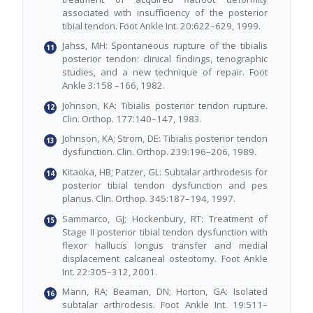
associated with insufficiency of the posterior
tibial tendon. Foot Ankle Int. 20:622–629, 1999.
Jahss, MH: Spontaneous rupture of the tibialis
posterior tendon: clinical findings, tenographic
studies, and a new technique of repair. Foot
Ankle 3:158 –166, 1982.
Johnson, KA: Tibialis posterior tendon rupture.
Clin. Orthop. 177:140–147, 1983.
Johnson, KA; Strom, DE: Tibialis posterior tendon
dysfunction. Clin. Orthop. 239:196–206, 1989.
Kitaoka, HB; Patzer, GL: Subtalar arthrodesis for
posterior tibial tendon dysfunction and pes
planus. Clin. Orthop. 345:187–194, 1997.
Sammarco, GJ; Hockenbury, RT: Treatment of
Stage II posterior tibial tendon dysfunction with
flexor hallucis longus transfer and medial
displacement calcaneal osteotomy. Foot Ankle
Int. 22:305–312, 2001.
Mann, RA; Beaman, DN; Horton, GA: Isolated
subtalar arthrodesis. Foot Ankle Int. 19:511–