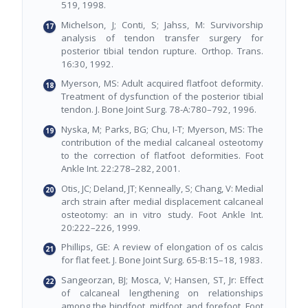
519, 1998.
Michelson, J; Conti, S; Jahss, M: Survivorship
analysis of tendon transfer surgery for
posterior tibial tendon rupture. Orthop. Trans.
16:30, 1992.
Myerson, MS: Adult acquired flatfoot deformity.
Treatment of dysfunction of the posterior tibial
tendon. J. Bone Joint Surg. 78-A:780–792, 1996.
Nyska, M; Parks, BG; Chu, I-T; Myerson, MS: The
contribution of the medial calcaneal osteotomy
to the correction of flatfoot deformities. Foot
Ankle Int. 22:278–282, 2001.
Otis, JC; Deland, JT; Kenneally, S; Chang, V: Medial
arch strain after medial displacement calcaneal
osteotomy: an in vitro study. Foot Ankle Int.
20:222–226, 1999.
Phillips, GE: A review of elongation of os calcis
for flat feet. J. Bone Joint Surg. 65-B:15–18, 1983.
Sangeorzan, BJ; Mosca, V; Hansen, ST, Jr: Effect
of calcaneal lengthening on relationships
among the hindfoot, midfoot, and forefoot. Foot