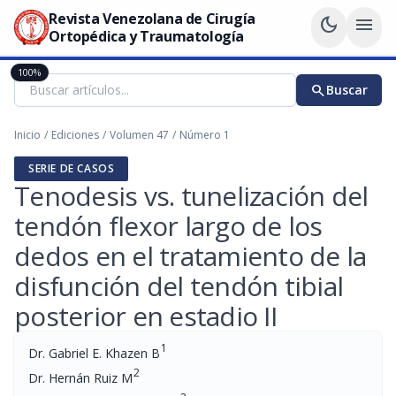
Revista Venezolana de Cirugía
dark_mode
menu
Ortopédica y Traumatología
100%
search
Buscar
Inicio
/
Ediciones
/
Volumen 47
/
Número 1
SERIE DE CASOS
Tenodesis vs. tunelización del
tendón flexor largo de los
dedos en el tratamiento de la
disfunción del tendón tibial
posterior en estadio II
1
Dr. Gabriel E. Khazen B
2
Dr. Hernán Ruiz M