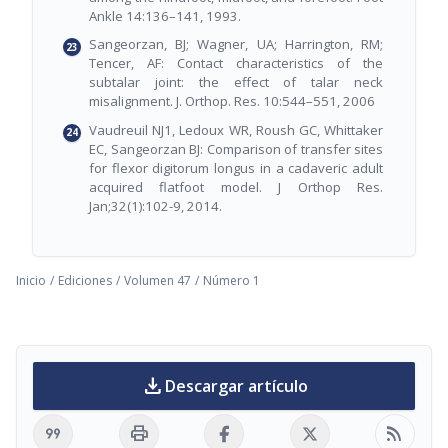
Ankle 14:136–141, 1993.
Sangeorzan, BJ; Wagner, UA; Harrington, RM;
Tencer, AF: Contact characteristics of the
subtalar joint: the effect of talar neck
misalignment. J. Orthop. Res. 10:544–551, 2006
Vaudreuil NJ1, Ledoux WR, Roush GC, Whittaker
EC, Sangeorzan BJ: Comparison of transfer sites
for flexor digitorum longus in a cadaveric adult
acquired flatfoot model. J Orthop Res.
Jan;32(1):102-9, 2014.
Inicio
/
Ediciones
/
Volumen 47
/
Número 1
download
Descargar artículo
format_quote
print
rss_feed