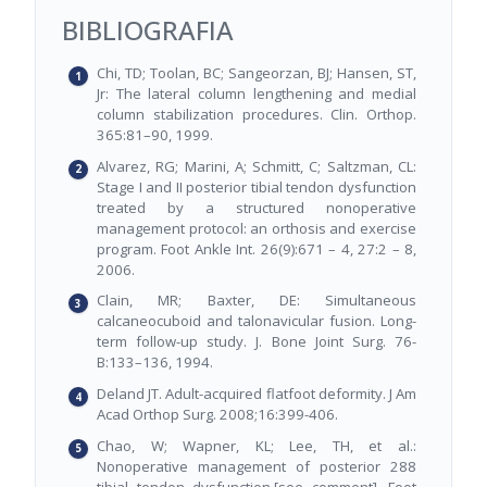
BIBLIOGRAFIA
Chi, TD; Toolan, BC; Sangeorzan, BJ; Hansen, ST,
Jr: The lateral column lengthening and medial
column stabilization procedures. Clin. Orthop.
365:81–90, 1999.
Alvarez, RG; Marini, A; Schmitt, C; Saltzman, CL:
Stage I and II posterior tibial tendon dysfunction
treated by a structured nonoperative
management protocol: an orthosis and exercise
program. Foot Ankle Int. 26(9):671 – 4, 27:2 – 8,
2006.
Clain, MR; Baxter, DE: Simultaneous
calcaneocuboid and talonavicular fusion. Long-
term follow-up study. J. Bone Joint Surg. 76-
B:133–136, 1994.
Deland JT. Adult-acquired flatfoot deformity. J Am
Acad Orthop Surg. 2008;16:399-406.
Chao, W; Wapner, KL; Lee, TH, et al.:
Nonoperative management of posterior 288
tibial tendon dysfunction.[see comment]. Foot