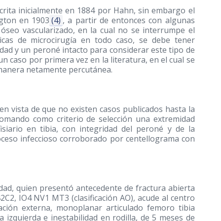
scrita inicialmente en 1884 por Hahn, sin embargo el
ngton en 1903
(4)
, a partir de entonces con algunas
o óseo vascularizado, en la cual no se interrumpe el
icas de microcirugía en todo caso, se debe tener
dad y un peroné intacto para considerar este tipo de
n caso por primera vez en la literatura, en el cual se
e manera netamente percutánea.
en vista de que no existen casos publicados hasta la
, tomando como criterio de selección una extremidad
siario en tibia, con integridad del peroné y de la
roceso infeccioso corroborado por centellograma con
dad, quien presentó antecedente de fractura abierta
2C2, IO4 NV1 MT3 (clasificación AO), acude al centro
jación externa, monoplanar articulado femoro tibia
a izquierda e inestabilidad en rodilla, de 5 meses de