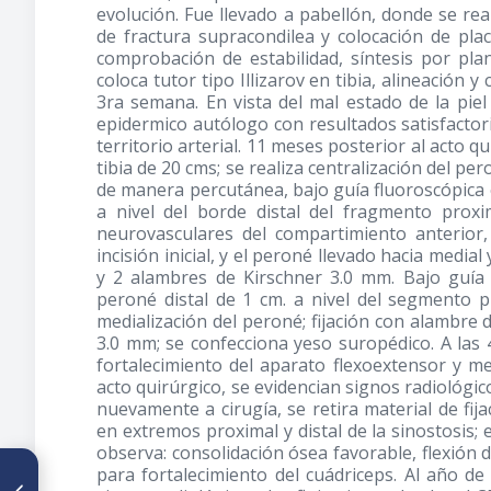
evolución. Fue llevado a pabellón, donde se rea
de fractura supracondilea y colocación de plac
comprobación de estabilidad, síntesis por pla
coloca tutor tipo Illizarov en tibia, alineación y
3ra semana. En vista del mal estado de la piel
epidermico autólogo con resultados satisfactor
territorio arterial. 11 meses posterior al acto q
tibia de 20 cms; se realiza centralización del p
de manera percutánea, bajo guía fluoroscópica 
a nivel del borde distal del fragmento prox
neurovasculares del compartimiento anterior,
incisión inicial, y el peroné llevado hacia medi
y 2 alambres de Kirschner 3.0 mm. Bajo guía 
peroné distal de 1 cm. a nivel del segmento p
medialización del peroné; fijación con alambr
3.0 mm; se confecciona yeso suropédico. A las 4
fortalecimiento del aparato flexoextensor y m
acto quirúrgico, se evidencian signos radiológic
nuevamente a cirugía, se retira material de fij
en extremos proximal y distal de la sinostosis;
observa: consolidación ósea favorable, flexión de 
ARTÍCULO ANTERIOR
para fortalecimiento del cuádriceps. Al año de
Tratamiento de síndrome de