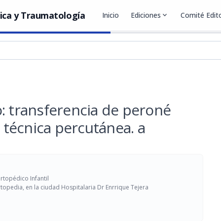
ica y Traumatología
Inicio
Ediciones
expand_more
Comité Edito
: transferencia de peroné
r técnica percutánea. a
rtopédico Infantil
opedia, en la ciudad Hospitalaria Dr Enrrique Tejera