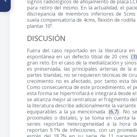
signos radiológicos de aflojamiento de placa LC
espalda fallida con nucleolisis
para retiro del mismo. En la actualidad, el pa
percutánea más bloqueo
discrepancia de miembros inferiores de 5cms
peridural y foraminal con
suela compensatoria de 4cms, flexión de rodilla 20
ozonoterapia
plantar 10º.
DISCUSIÓN
Fuera del caso reportado en la literatura e
espontánea en un defecto tibial de 20 cms
(3)
gran reto. En el caso de la medialización y sinos
es preservada, las principales arterias de l
partes blandas, no se requieren técnicas de ciru
crecimiento no es afectado, por tanto esta t
Como consecuencia de este procedimiento, el pe
esta forma se hipertrofiará e integrará desde e
se alcanza mejor al centralizar el fragmento de
la literatura describe adicionalmente la variante
equiparables a la ya mencionada
(6,7)
. No s
proximales o distales, y se toma en cuenta la
series reportan heterogeneidad a la hora d
reportan 9.1% de infecciones, con un promedi
estrés del 18.2% en su serie de 11 pacient