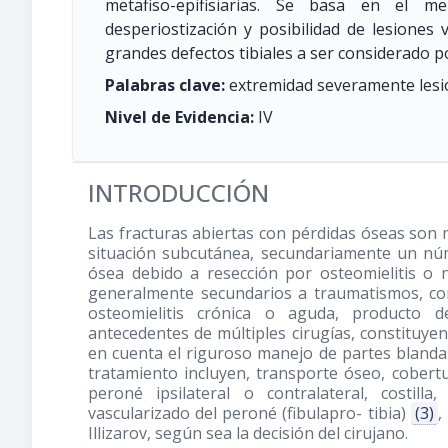
metafiso-epifisiarias. Se basa en el 
desperiostización y posibilidad de lesiones 
grandes defectos tibiales a ser considerado po
Palabras clave:
extremidad severamente lesio
Nivel de Evidencia:
IV
INTRODUCCIÓN
Las fracturas abiertas con pérdidas óseas son
situación subcutánea, secundariamente un nú
ósea debido a resección por osteomielitis o 
generalmente secundarios a traumatismos, com
osteomielitis crónica o aguda, producto d
antecedentes de múltiples cirugías, constituyen
en cuenta el riguroso manejo de partes blandas
tratamiento incluyen, transporte óseo, cobertu
peroné ipsilateral o contralateral, costilla,
vascularizado del peroné (fibulapro- tibia)
(3)
,
Illizarov, según sea la decisión del cirujano.