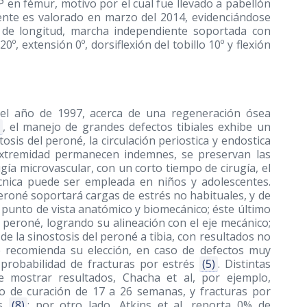
P en fémur, motivo por el cual fue llevado a pabellón
ciente es valorado en marzo del 2014, evidenciándose
 de longitud, marcha independiente soportada con
º, extensión 0º, dorsiflexión del tobillo 10º y flexión
n el año de 1997, acerca de una regeneración ósea
, el manejo de grandes defectos tibiales exhibe un
tosis del peroné, la circulación periostica y endostica
a extremidad permanecen indemnes, se preservan las
gía microvascular, con un corto tiempo de cirugía, el
écnica puede ser empleada en niños y adolescentes.
roné soportará cargas de estrés no habituales, y de
l punto de vista anatómico y biomecánico; éste último
l peroné, logrando su alineación con el eje mecánico;
 de la sinostosis del peroné a tibia, con resultados no
e recomienda su elección, en caso de defectos muy
 probabilidad de fracturas por estrés
(5)
. Distintas
e mostrar resultados, Chacha et al, por ejemplo,
o de curación de 17 a 26 semanas, y fracturas por
es
(8)
; por otro lado, Atkins et al, reporta 0% de