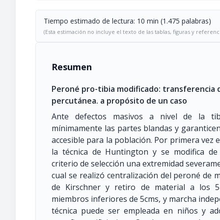
Tiempo estimado de lectura: 10 min (1.475 palabras)
(Esta estimación no incluye el texto de las tablas, figuras y referenc
Resumen
Peroné pro-tibia modificado: transferencia d
percutánea. a propósito de un caso
Ante defectos masivos a nivel de la ti
mínimamente las partes blandas y garanticen l
accesible para la población. Por primera vez e
la técnica de Huntington y se modifica 
criterio de selección una extremidad severamen
cual se realizó centralización del peroné de
de Kirschner y retiro de material a los 
miembros inferiores de 5cms, y marcha indep
técnica puede ser empleada en niños y ad