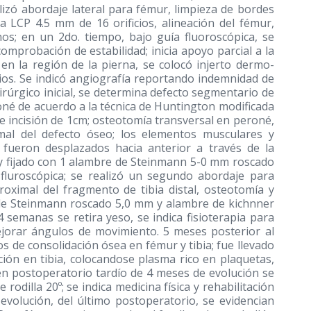
lizó abordaje lateral para fémur, limpieza de bordes
a LCP 4.5 mm de 16 orificios, alineación del fémur,
nos; en un 2do. tiempo, bajo guía fluoroscópica, se
 comprobación de estabilidad; inicia apoyo parcial a la
 en la región de la pierna, se colocó injerto dermo-
ios. Se indicó angiografía reportando indemnidad de
uirúrgico inicial, se determina defecto segmentario de
eroné de acuerdo a la técnica de Huntington modificada
e incisión de 1cm; osteotomía transversal en peroné,
imal del defecto óseo; los elementos musculares y
 fueron desplazados hacia anterior a través de la
al y fijado con 1 alambre de Steinmann 5-0 mm roscado
fluroscópica; se realizó un segundo abordaje para
roximal del fragmento de tibia distal, osteotomía y
e de Steinmann roscado 5,0 mm y alambre de kichnner
 semanas se retira yeso, se indica fisioterapia para
ejorar ángulos de movimiento. 5 meses posterior al
os de consolidación ósea en fémur y tibia; fue llevado
ación en tibia, colocandose plasma rico en plaquetas,
 en postoperatorio tardío de 4 meses de evolución se
rodilla 20º; se indica medicina física y rehabilitación
 evolución, del último postoperatorio, se evidencian