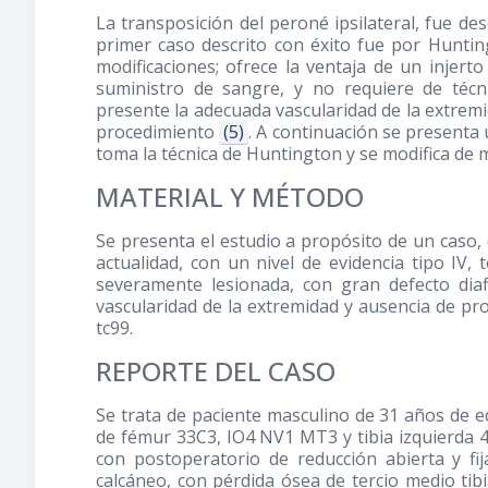
La transposición del peroné ipsilateral, fue de
primer caso descrito con éxito fue por Hunti
modificaciones; ofrece la ventaja de un injert
suministro de sangre, y no requiere de técn
presente la adecuada vascularidad de la extremi
procedimiento
(5)
. A continuación se presenta u
toma la técnica de Huntington y se modifica d
MATERIAL Y MÉTODO
Se presenta el estudio a propósito de un caso, 
actualidad, con un nivel de evidencia tipo IV
severamente lesionada, con gran defecto diafi
vascularidad de la extremidad y ausencia de p
tc99.
REPORTE DEL CASO
Se trata de paciente masculino de 31 años de e
de fémur 33C3, IO4 NV1 MT3 y tibia izquierda 4
con postoperatorio de reducción abierta y fi
calcáneo, con pérdida ósea de tercio medio tibi