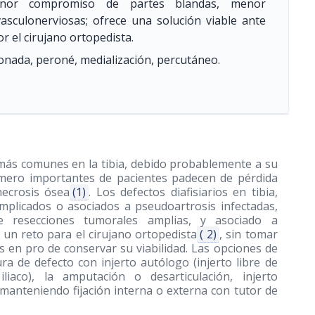
menor compromiso de partes blandas, menor
vasculonerviosas; ofrece una solución viable ante
r el cirujano ortopedista.
nada, peroné, medialización, percutáneo.
 más comunes en la tibia, debido probablemente a su
mero importantes de pacientes padecen de pérdida
necrosis ósea
(1)
. Los defectos diafisiarios en tibia,
plicados o asociados a pseudoartrosis infectadas,
e resecciones tumorales amplias, y asociado a
 un reto para el cirujano ortopedista
( 2)
, sin tomar
 en pro de conservar su viabilidad. Las opciones de
ra de defecto con injerto autólogo (injerto libre de
 iliaco), la amputación o desarticulación, injerto
 manteniendo fijación interna o externa con tutor de