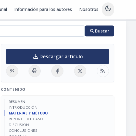
dark_mode
rial
Información para los autores
Nosotros
search
Buscar
download
Descargar artículo
format_quote
print
rss_feed
CONTENIDO
RESUMEN
INTRODUCCIÓN
MATERIAL Y MÉTODO
REPORTE DEL CASO
DISCUSIÓN
CONCLUSIONES