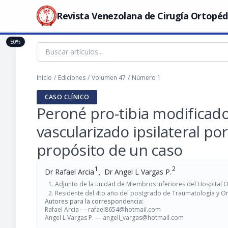
Revista Venezolana de Cirugía Ortopéd
50%
Inicio
/
Ediciones
/
Volumen 47
/
Número 1
CASO CLÍNICO
Peroné pro-tibia modificado
vascularizado ipsilateral po
propósito de un caso
1
2
,
Dr Rafael Arcia
Dr Angel L Vargas P.
Adjunto de la unidad de Miembros Inferiores del Hospital O
Residente del 4to año del postgrado de Traumatología y Ort
Autores para la correspondencia:
Rafael Arcia —
rafael8654@hotmail.com
Angel L Vargas P. —
angell_vargas@hotmail.com