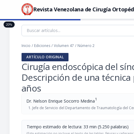
Revista Venezolana de Cirugía Ortopéd
20%
Inicio
/
Ediciones
/
Volumen 47
/
Número 2
ARTÍCULO ORIGINAL
Cirugía endoscópica del sín
Descripción de una técnica 
años
1
Dr. Nelson Enrique Socorro Medina
Jefe de Servicio del Departamento de Traumatología del C
Tiempo estimado de lectura: 33 min (5.250 palabras)
(Esta estimación no incluye el texto de las tablas, figuras y referenc