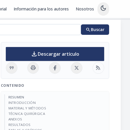
dark_mode
rial
Información para los autores
Nosotros
search
Buscar
download
Descargar artículo
format_quote
print
rss_feed
CONTENIDO
RESUMEN
INTRODUCCIÓN
MATERIAL Y MÉTODOS
TÉCNICA QUIRÚRGICA
ANEXOS
RESULTADOS