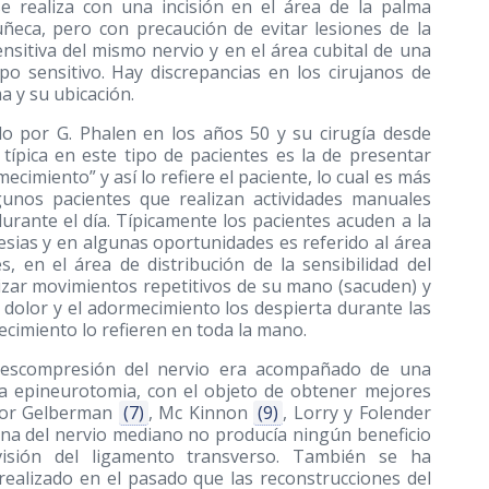
se realiza con una incisión en el área de la palma
ñeca, pero con precaución de evitar lesiones de la
sitiva del mismo nervio y en el área cubital de una
o sensitivo. Hay discrepancias en los cirujanos de
ma y su ubicación.
do por G. Phalen en los años 50 y su cirugía desde
típica en este tipo de pacientes es la de presentar
imiento” y así lo refiere el paciente, lo cual es más
gunos pacientes que realizan actividades manuales
rante el día. Típicamente los pacientes acuden a la
sias y en algunas oportunidades es referido al área
en el área de distribución de la sensibilidad del
lizar movimientos repetitivos de su mano (sacuden) y
dolor y el adormecimiento los despierta durante las
ecimiento lo refieren en toda la mano.
 descompresión del nervio era acompañado de una
na epineurotomia, con el objeto de obtener mejores
 por Gelberman
(7)
, Mc Kinnon
(9)
, Lorry y Folender
a del nervio mediano no producía ningún beneficio
visión del ligamento transverso. También se ha
ealizado en el pasado que las reconstrucciones del