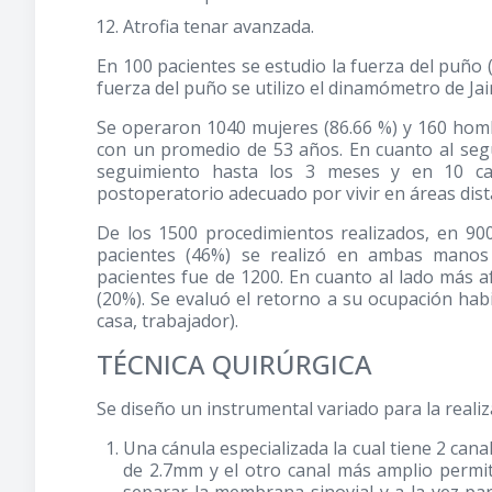
Atrofia tenar avanzada.
En 100 pacientes se estudio la fuerza del puño (G
fuerza del puño se utilizo el dinamómetro de Ja
Se operaron 1040 mujeres (86.66 %) y 160 hombr
con un promedio de 53 años. En cuanto al seg
seguimiento hasta los 3 meses y en 10 cas
postoperatorio adecuado por vivir en áreas dist
De los 1500 procedimientos realizados, en 90
pacientes (46%) se realizó en ambas manos
pacientes fue de 1200. En cuanto al lado más a
(20%). Se evaluó el retorno a su ocupación ha
casa, trabajador).
TÉCNICA QUIRÚRGICA
Se diseño un instrumental variado para la realiz
Una cánula especializada la cual tiene 2 can
de 2.7mm y el otro canal más amplio permi
separar la membrana sinovial y a la vez para 