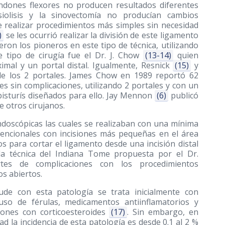
endones flexores no producen resultados diferentes
olisis y la sinovectomía no producían cambios
e realizar procedimientos más simples sin necesidad
)
se les ocurrió realizar la división de este ligamento
ron los pioneros en este tipo de técnica, utilizando
e tipo de cirugía fue el Dr. J. Chow
(13-14)
quien
oximal y un portal distal. Igualmente, Resnick
(15)
y
a de los 2 portales. James Chow en 1989 reportó 62
es sin complicaciones, utilizando 2 portales y con un
bisturís diseñados para ello. Jay Mennon
(6)
publicó
e otros cirujanos.
doscópicas las cuales se realizaban con una mínima
vencionales con incisiones más pequeñas en el área
s para cortar el ligamento desde una incisión distal
la técnica del Indiana Tome propuesta por el Dr.
tes de complicaciones con los procedimientos
os abiertos.
e con esta patología se trata inicialmente con
uso de férulas, medicamentos antiinflamatorios y
ciones con corticoesteroides
(17)
. Sin embargo, en
 la incidencia de esta patología es desde 0.1 al 2 %