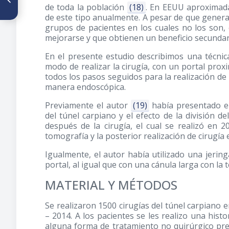
Sobre los artículos de revisión
de toda la población
(18)
. En EEUU aproximada
- Parte II
de este tipo anualmente. A pesar de que gener
grupos de pacientes en los cuales no los son,
mejorarse y que obtienen un beneficio secundar
En el presente estudio describimos una técnica
modo de realizar la cirugía, con un portal proxi
todos los pasos seguidos para la realización de 
manera endoscópica.
Previamente el autor
(19)
había presentado en
del túnel carpiano y el efecto de la división 
después de la cirugía, el cual se realizó en
tomografía y la posterior realización de cirugí
Igualmente, el autor había utilizado una jerin
portal, al igual que con una cánula larga con la t
MATERIAL Y MÉTODOS
Se realizaron 1500 cirugías del túnel carpiano
– 2014. A los pacientes se les realizo una histo
alguna forma de tratamiento no quirúrgico pre