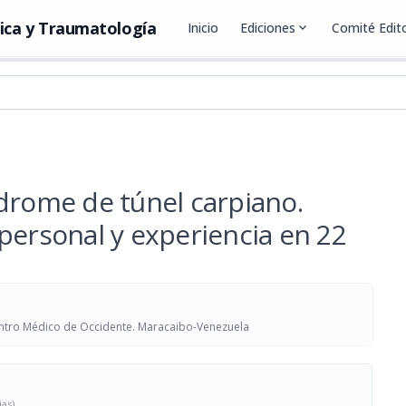
ica y Traumatología
Inicio
Ediciones
expand_more
Comité Edito
drome de túnel carpiano.
personal y experiencia en 22
entro Médico de Occidente. Maracaibo-Venezuela
ias)