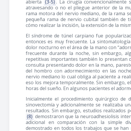
abierta
(3-5)
. La cirugía convencionalmente 
atravesando o no el pliegue anterior de la mu
rama motora del nervio mediano, de la rama sen
pequeña rama de nervio cubital también de tip
cómo realizar la incisión, la extensión de la mis
El síndrome de túnel carpiano fue populariza
entonces es muy frecuente. La sintomatología 
dolor nocturno en el área de la mano con “adormec
frecuente durante la noche, sin embargo, al
repetitivas importantes también lo presentan du
consulta presentando dolor en la mano, pareste
del hombro con adormecimiento en las noches, 
nervio mediano lo cual obliga al paciente a rea
eso los mejora temporalmente. Sin embargo, el 
horas del sueño. En algunos pacientes el adorm
Inicialmente el procedimiento quirúrgico de
sinovectomía y adicionalmente se realizaba u
resultados. Sin embargo, estudios realizados
(8)
demostraron que la neuroadhesiolisis intern
adicional en comparación con la simple di
demostrado en todos los trabajos que se han r