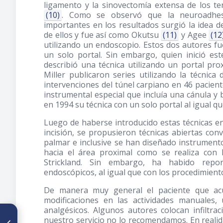
ligamento y la sinovectomía extensa de los t
(10)
. Como se observó que la neuroadhesi
importantes en los resultados surgió la idea d
de ellos y fue así como Okutsu
(11)
y Agee
(12
utilizando un endoscopio. Estos dos autores fue
un solo portal. Sin embargo, quien inició est
describió una técnica utilizando un portal pr
Miller publicaron series utilizando la técnic
intervenciones del túnel carpiano en 46 pacient
instrumental especial que incluía una cánula y 
en 1994 su técnica con un solo portal al igual qu
Luego de haberse introducido estas técnicas en
incisión, se propusieron técnicas abiertas con
palmar e inclusive se han diseñado instrumento
hacia el área proximal como se realiza con 
Strickland. Sin embargo, ha habido repor
endoscópicos, al igual que con los procedimient
De manera muy general el paciente que acud
modificaciones en las actividades manuales, 
analgésicos. Algunos autores colocan infiltra
ARTÍCULO ANTERIOR
nuestro servicio no lo recomendamos. En realidad