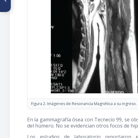
quirúrgica en el tratamiento
de osteosarcoma de fémur. A
propósito de un caso
Figura 2. Imágenes de Resonancia Magnética a su ingreso.
En la gammagrafía ósea con Tecnecio 99, se obs
del húmero. No se evidencian otros focos de hip
Los estudios de laboratorio reportaron el