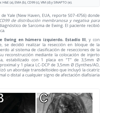
H&E (a), EMA (b), CD99 (c), VIM (d) y SINAPTO (e).
ad de Yale (New Haven, EUA, reporte S07-4756) donde
a CD99 de distribución membranosa y negativa para
 diagnóstico de Sarcoma de Ewing. El paciente recibió
ca.
 Ewing en húmero izquierdo. Estadío III
, y con
 se decidió realizar la resección en bloque de la
erdo al sistema de clasificación de resecciones de la
u reconstrucción mediante la colocación de injerto
bia, estabilizado con 1 placa en “T” de 3,5mm Ø
 proximal y 1 placa LC-DCP de 3,5mm Ø (Synthes/AO,
lizó un abordaje transdeltoideo que incluyó la cicatriz
al o distal a cualquier signo de afectación diafisiaria