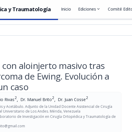
ica y Traumatología
Inicio
Ediciones
expand_more
Comité Edito
con aloinjerto masivo tras
rcoma de Ewing. Evolución a
 un caso
2
2
2
,
,
io Rivas
Dr. Manuel Brito
Dr. Juan Cosse
is y Acetábulo. Adjunto de la Unidad Docente Asistencial de Cirugía
l Universitario de Los Andes. Mérida, Venezuela
aboratorio de Investigación en Cirugía Ortopédica y Traumatología de
ito@gmail.com