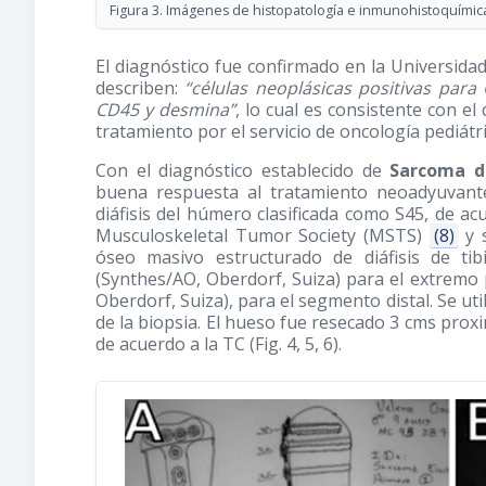
Figura 3. Imágenes de histopatología e inmunohistoquímica: 
El diagnóstico fue confirmado en la Universid
describen:
“células neoplásicas positivas par
CD45 y desmina”
, lo cual es consistente con el
tratamiento por el servicio de oncología pediátri
Con el diagnóstico establecido de
Sarcoma de
buena respuesta al tratamiento neoadyuvante,
diáfisis del húmero clasificada como S45, de acu
Musculoskeletal Tumor Society (MSTS)
(8)
y s
óseo masivo estructurado de diáfisis de ti
(Synthes/AO, Oberdorf, Suiza) para el extremo
Oberdorf, Suiza), para el segmento distal. Se uti
de la biopsia. El hueso fue resecado 3 cms proxim
de acuerdo a la TC (Fig. 4, 5, 6).