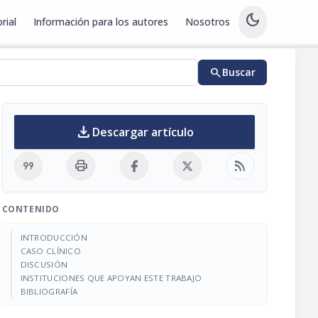
dark_mode
rial
Información para los autores
Nosotros
search
Buscar
download
Descargar artículo
format_quote
print
rss_feed
CONTENIDO
INTRODUCCIÓN
CASO CLÍNICO
DISCUSIÓN
INSTITUCIONES QUE APOYAN ESTE TRABAJO
BIBLIOGRAFÍA