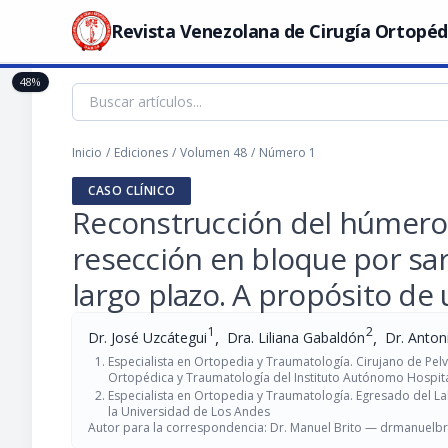
Revista Venezolana de Cirugía Ortopéd
48%
Inicio
/
Ediciones
/
Volumen 48
/
Número 1
CASO CLÍNICO
Reconstrucción del húmero 
resección en bloque por sa
largo plazo. A propósito de
1
2
,
,
Dr. José Uzcátegui
Dra. Liliana Gabaldón
Dr. Anton
Especialista en Ortopedia y Traumatología. Cirujano de Pelv
Ortopédica y Traumatología del Instituto Autónomo Hospita
Especialista en Ortopedia y Traumatología. Egresado del L
la Universidad de Los Andes
Autor para la correspondencia: Dr. Manuel Brito —
drmanuelbr