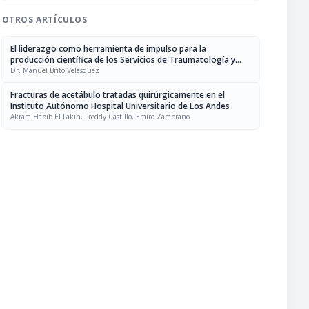
OTROS ARTÍCULOS
El liderazgo como herramienta de impulso para la
producción científica de los Servicios de Traumatología y
Ortopedia
Dr. Manuel Brito Velásquez
Fracturas de acetábulo tratadas quirúrgicamente en el
Instituto Autónomo Hospital Universitario de Los Andes
Akram Habib El Fakih, Freddy Castillo, Emiro Zambrano