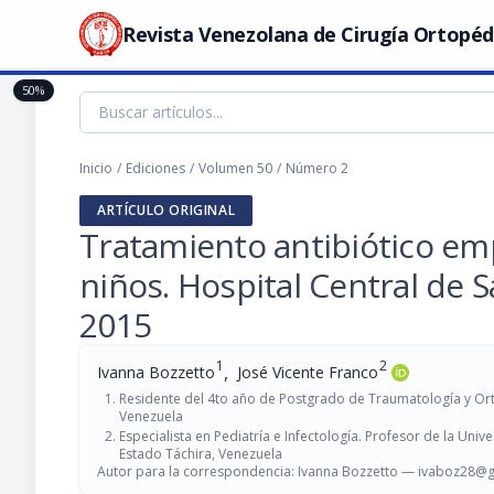
Revista Venezolana de Cirugía Ortopéd
50%
Inicio
/
Ediciones
/
Volumen 50
/
Número 2
ARTÍCULO ORIGINAL
Tratamiento antibiótico empí
niños. Hospital Central de S
2015
1
2
,
Ivanna Bozzetto
José Vicente Franco
Residente del 4to año de Postgrado de Traumatología y Orto
Venezuela
Especialista en Pediatría e Infectología. Profesor de la Uni
Estado Táchira, Venezuela
Autor para la correspondencia: Ivanna Bozzetto —
ivaboz28@g