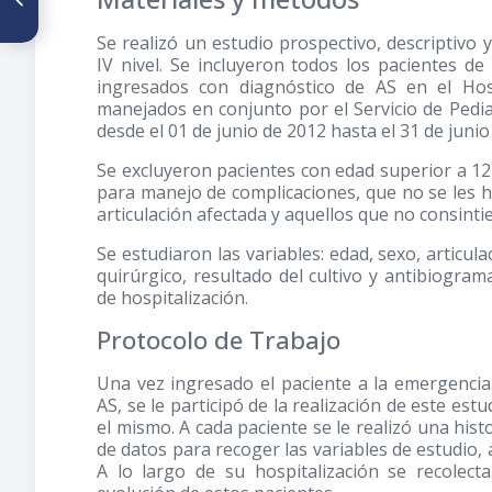
tratadas quirúrgicamente en
el Hospital Central de San
Se realizó un estudio prospectivo, descriptivo 
Cristóbal. Enero 2012 –
IV nivel. Se incluyeron todos los pacientes d
Diciembre 2013
ingresados con diagnóstico de AS en el Hosp
manejados en conjunto por el Servicio de Pedia
desde el 01 de junio de 2012 hasta el 31 de junio
Se excluyeron pacientes con edad superior a 12
para manejo de complicaciones, que no se les ha
articulación afectada y aquellos que no consinti
Se estudiaron las variables: edad, sexo, articul
quirúrgico, resultado del cultivo y antibiogra
de hospitalización.
Protocolo de Trabajo
Una vez ingresado el paciente a la emergencia 
AS, se le participó de la realización de este est
el mismo. A cada paciente se le realizó una hist
de datos para recoger las variables de estudio,
A lo largo de su hospitalización se recolect