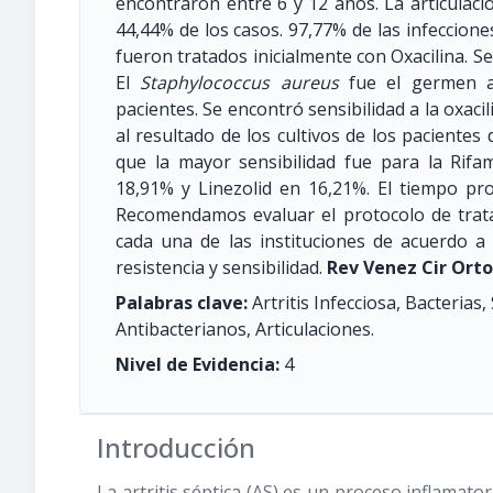
encontraron entre 6 y 12 años. La articulaci
44,44% de los casos. 97,77% de las infeccion
fueron tratados inicialmente con Oxacilina. Se
El
Staphylococcus aureus
fue el germen a
pacientes. Se encontró sensibilidad a la oxaci
al resultado de los cultivos de los pacientes
que la mayor sensibilidad fue para la Rif
18,91% y Linezolid en 16,21%. El tiempo pr
Recomendamos evaluar el protocolo de tratami
cada una de las instituciones de acuerdo 
resistencia y sensibilidad.
Rev Venez Cir Orto
Palabras clave:
Artritis Infecciosa, Bacterias
Antibacterianos, Articulaciones.
Nivel de Evidencia:
4
Introducción
La artritis séptica (AS) es un proceso inflamator