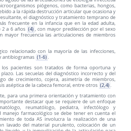
 microorganismos piógenos, como bacterias, hongos,
Debido a la rápida destrucción articular que ocasiona y
r resultante, el diagnóstico y tratamiento temprano de
más frecuente en la infancia que en la edad adulta,
e 2 a 6 años
(4)
, con mayor predilección por el sexo
on mayor frecuencia las articulaciones de miembros
ico relacionado con la mayoría de las infecciones,
 y antibiogramas
(1-6)
.
y los pacientes son tratados de forma oportuna y
plazo. Las secuelas del diagnóstico incorrecto y del
ago de crecimiento, cojera, asimetría de miembros,
osis aséptica de la cabeza femoral, entre otros
(2,4)
.
nte, para una primera orientación y tratamiento con
s importante destacar que se requiere de un enfoque
umatólogo, reumatólogo, pediatra, infectólogo y
l manejo farmacológico se debe tener en cuenta el
amiento de toda AS involucra la realización de una
on lavado del material purulento, colocación de un
 líquido, y la inmovilización de la articulación para