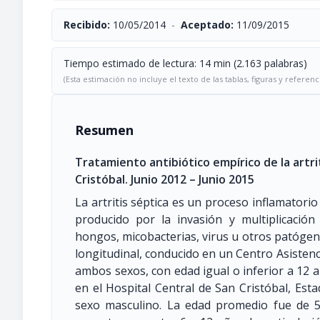
Recibido:
10/05/2014
-
Aceptado:
11/09/2015
Tiempo estimado de lectura: 14 min (2.163 palabras)
(Esta estimación no incluye el texto de las tablas, figuras y referenc
Resumen
Tratamiento antibiótico empírico de la artri
Cristóbal. Junio 2012 – Junio 2015
La artritis séptica es un proceso inflamatorio
producido por la invasión y multiplicació
hongos, micobacterias, virus u otros patógeno
longitudinal, conducido en un Centro Asistenci
ambos sexos, con edad igual o inferior a 12 a
en el Hospital Central de San Cristóbal, Est
sexo masculino. La edad promedio fue de 5,