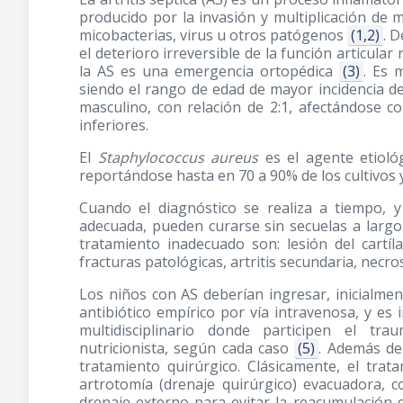
producido por la invasión y multiplicación de
micobacterias, virus u otros patógenos
(1,2)
. 
el deterioro irreversible de la función articula
la AS es una emergencia ortopédica
(3)
. Es 
siendo el rango de edad de mayor incidencia d
masculino, con relación de 2:1, afectándose c
inferiores.
El
Staphylococcus aureus
es el agente etiológ
reportándose hasta en 70 a 90% de los cultivos
Cuando el diagnóstico se realiza a tiempo, 
adecuada, pueden curarse sin secuelas a largo 
tratamiento inadecuado son: lesión del cartíl
fracturas patológicas, artritis secundaria, necr
Los niños con AS deberían ingresar, inicialme
antibiótico empírico por vía intravenosa, y e
multidisciplinario donde participen el tra
nutricionista, según cada caso
(5)
. Además de
tratamiento quirúrgico. Clásicamente, el trat
artrotomía (drenaje quirúrgico) evacuadora, c
drenaje externo para evitar la reacumulación de