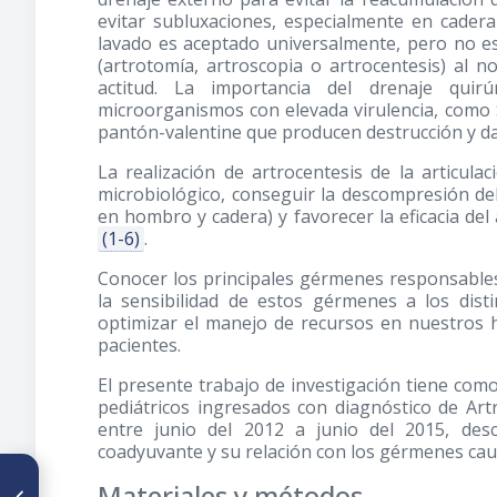
evitar subluxaciones, especialmente en cader
lavado es aceptado universalmente, pero no es
(artrotomía, artroscopia o artrocentesis) al 
actitud. La importancia del drenaje quir
microorganismos con elevada virulencia, como 
pantón-valentine que producen destrucción y dañ
La realización de artrocentesis de la articula
microbiológico, conseguir la descompresión del
en hombro y cadera) y favorecer la eficacia del 
(1-6)
.
Conocer los principales gérmenes responsables 
la sensibilidad de estos gérmenes a los dist
optimizar el manejo de recursos en nuestros h
pacientes.
El presente trabajo de investigación tiene como
pediátricos ingresados con diagnóstico de Artr
entre junio del 2012 a junio del 2015, descr
coadyuvante y su relación con los gérmenes cau
ARTÍCULO ANTERIOR
Materiales y métodos
Rodilla flotante en adultos