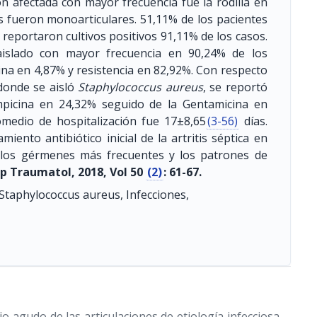
ón afectada con mayor frecuencia fue la rodilla en
es fueron monoarticulares. 51,11% de los pacientes
 reportaron cultivos positivos 91,11% de los casos.
islado con mayor frecuencia en 90,24% de los
lina en 4,87% y resistencia en 82,92%. Con respecto
 donde se aisló
Staphylococcus aureus
, se reportó
ampicina en 24,32% seguido de la Gentamicina en
omedio de hospitalización fue 17±8,65
(3-56)
días.
ento antibiótico inicial de la artritis séptica en
a los gérmenes más frecuentes y los patrones de
p Traumatol, 2018, Vol 50
(2)
: 61-67.
, Staphylococcus aureus, Infecciones,
io agudo de las articulaciones de etiología infecciosa