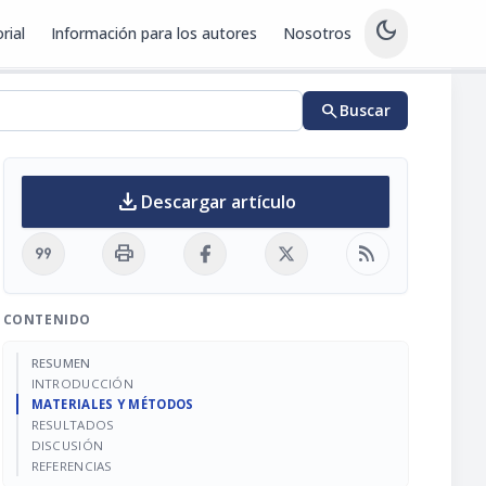
dark_mode
rial
Información para los autores
Nosotros
search
Buscar
download
Descargar artículo
format_quote
print
rss_feed
CONTENIDO
RESUMEN
INTRODUCCIÓN
MATERIALES Y MÉTODOS
RESULTADOS
DISCUSIÓN
REFERENCIAS