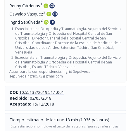
1
Renny Cárdenas
menu_book
2
Oswaldo Vásquez
menu_book
2
Ingrid Sepúlveda
menu_book
Especialista en Ortopedia y Traumatología. Adjunto del Servicio
de Traumatología y Ortopedia del Hospital Central de San
Cristóbal. Director General del Hospital Central de San
Cristóbal. Coordinador Docente de la escuela de Medicina de la
Universidad de Los Andes, Extensión Táchira, San Cristóbal,
Venezuela
Especialista en Traumatología y Ortopedia. Adjunto del Servicio
de Traumatología y Ortopedia del Hospital Central de San
Cristóbal, Estado Táchira, Venezuela
Autor para la correspondencia: Ingrid Sepúlveda —
sepulvedaingrid573@gmail.com
DOI:
10.55137/2019.51.1.001
Recibido:
02/03/2018
Aceptado:
15/12/2018
Tiempo estimado de lectura: 13 min (1.936 palabras)
(Esta estimación no incluye el texto de las tablas, figuras y referencias)