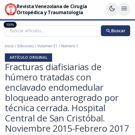
Revista Venezolana de Cirugía
dark_mode
menu
Ortopédica y Traumatología
100%
search
Buscar
Inicio
/
Ediciones
/
Volumen 51
/
Número 1
ARTÍCULO ORIGINAL
Fracturas diafisiarias de
húmero tratadas con
enclavado endomedular
bloqueado anterogrado por
técnica cerrada. Hospital
Central de San Cristóbal.
Noviembre 2015-Febrero 2017