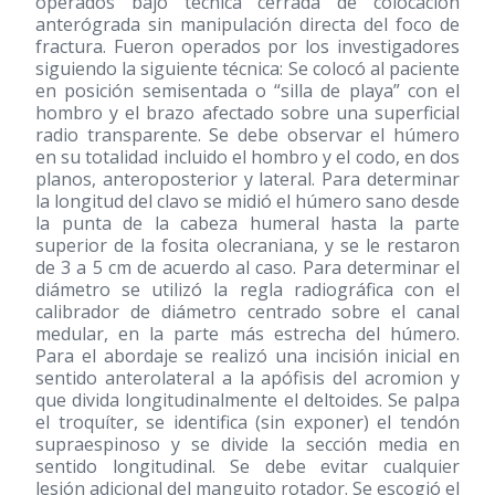
operados bajo técnica cerrada de colocación
anterógrada sin manipulación directa del foco de
fractura. Fueron operados por los investigadores
siguiendo la siguiente técnica: Se colocó al paciente
en posición semisentada o “silla de playa” con el
hombro y el brazo afectado sobre una superficial
radio transparente. Se debe observar el húmero
en su totalidad incluido el hombro y el codo, en dos
planos, anteroposterior y lateral. Para determinar
la longitud del clavo se midió el húmero sano desde
la punta de la cabeza humeral hasta la parte
superior de la fosita olecraniana, y se le restaron
de 3 a 5 cm de acuerdo al caso. Para determinar el
diámetro se utilizó la regla radiográfica con el
calibrador de diámetro centrado sobre el canal
medular, en la parte más estrecha del húmero.
Para el abordaje se realizó una incisión inicial en
sentido anterolateral a la apófisis del acromion y
que divida longitudinalmente el deltoides. Se palpa
el troquíter, se identifica (sin exponer) el tendón
supraespinoso y se divide la sección media en
sentido longitudinal. Se debe evitar cualquier
lesión adicional del manguito rotador. Se escogió el