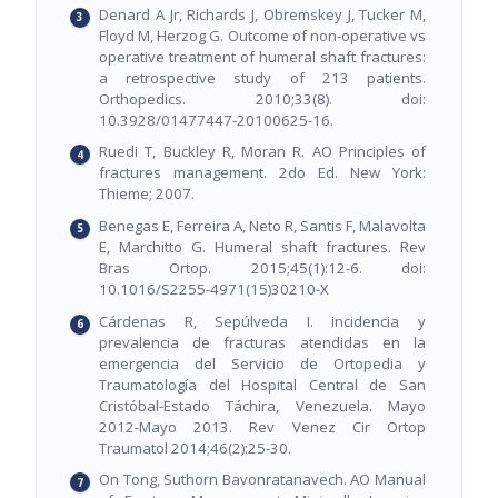
Denard A Jr, Richards J, Obremskey J, Tucker M,
Floyd M, Herzog G. Outcome of non-operative vs
operative treatment of humeral shaft fractures:
a retrospective study of 213 patients.
Orthopedics. 2010;33(8). doi:
10.3928/01477447-20100625-16.
Ruedi T, Buckley R, Moran R. AO Principles of
fractures management. 2do Ed. New York:
Thieme; 2007.
Benegas E, Ferreira A, Neto R, Santis F, Malavolta
E, Marchitto G. Humeral shaft fractures. Rev
Bras Ortop. 2015;45(1):12-6. doi:
10.1016/S2255-4971(15)30210-X
Cárdenas R, Sepúlveda I. incidencia y
prevalencia de fracturas atendidas en la
emergencia del Servicio de Ortopedia y
Traumatología del Hospital Central de San
Cristóbal-Estado Táchira, Venezuela. Mayo
2012-Mayo 2013. Rev Venez Cir Ortop
Traumatol 2014;46(2):25-30.
On Tong, Suthorn Bavonratanavech. AO Manual