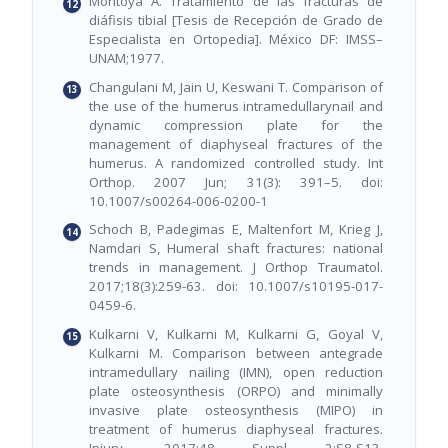
Montoya A. Tratamiento de las fracturas de
diáfisis tibial [Tesis de Recepción de Grado de
Especialista en Ortopedia]. México DF: IMSS–
UNAM;1977.
Changulani M, Jain U, Keswani T. Comparison of
the use of the humerus intramedullarynail and
dynamic compression plate for the
management of diaphyseal fractures of the
humerus. A randomized controlled study. Int
Orthop. 2007 Jun; 31(3): 391–5. doi:
10.1007/s00264-006-0200-1
Schoch B, Padegimas E, Maltenfort M, Krieg J,
Namdari S, Humeral shaft fractures: national
trends in management. J Orthop Traumatol.
2017;18(3):259-63. doi: 10.1007/s10195-017-
0459-6.
Kulkarni V, Kulkarni M, Kulkarni G, Goyal V,
Kulkarni M. Comparison between antegrade
intramedullary nailing (IMN), open reduction
plate osteosynthesis (ORPO) and minimally
invasive plate osteosynthesis (MIPO) in
treatment of humerus diaphyseal fractures.
Injury. 2017;48 Suppl 2:S8-S13.