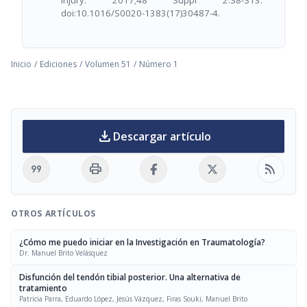
doi:10.1016/S0020-1383(17)30487-4.
Inicio
/
Ediciones
/
Volumen 51
/
Número 1
download
Descargar artículo
format_quote
print
rss_feed
OTROS ARTÍCULOS
¿Cómo me puedo iniciar en la Investigación en Traumatología?
Dr. Manuel Brito Velásquez
Disfunción del tendón tibial posterior. Una alternativa de
tratamiento
Patricia Parra, Eduardo López, Jesús Vázquez, Firas Souki, Manuel Brito