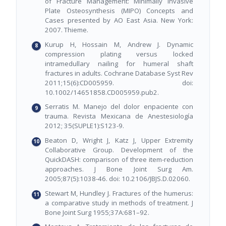
of Fracture Management: Minimally Invasive
Plate Osteosynthesis (MIPO) Concepts and
Cases presented by AO East Asia. New York:
2007. Thieme.
Kurup H, Hossain M, Andrew J. Dynamic
compression plating versus locked
intramedullary nailing for humeral shaft
fractures in adults. Cochrane Database Syst Rev
2011;15(6):CD005959. doi:
10.1002/14651858.CD005959.pub2.
Serratis M. Manejo del dolor enpaciente con
trauma. Revista Mexicana de Anestesiología
2012; 35(SUPLE1):S123-9.
Beaton D, Wright J, Katz J, Upper Extremity
Collaborative Group. Development of the
QuickDASH: comparison of three item-reduction
approaches. J Bone Joint Surg Am.
2005;87(5):1038-46. doi: 10.2106/JBJS.D.02060.
Stewart M, Hundley J. Fractures of the humerus:
a comparative study in methods of treatment. J
Bone Joint Surg 1955;37A:681–92.