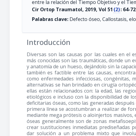
entre la relación del Tiempo Objetivo y el Tie
Cir Ortop Traumatol, 2019, Vol 51
(2)
: 64-72
Palabras clave:
Defecto óseo, Callostasis, el
Introducción
Diversas son las causas por las cuales en el 
más conocidas son las traumáticas, donde un ev
y anatomía de un hueso, dejándolo sin la capaci
también es factible entre las causas, encontra
como enfermedades infecciosas, congénitas, m
alternativas se han brindado en cirugía ortopé
ellas están relacionados con: la edad, las regi
etiológicos e incluso con la disponibilidad de l
deficitarias óseas, como las generadas después 
primera línea se acostumbran a realizar de form
mediante mega prótesis o aloinjertos masivos, el
óseas generalmente son de zonas metafisoepifi
crear sustituciones inmediatas prediseñadas p
dar solución a un problema mixto que invol