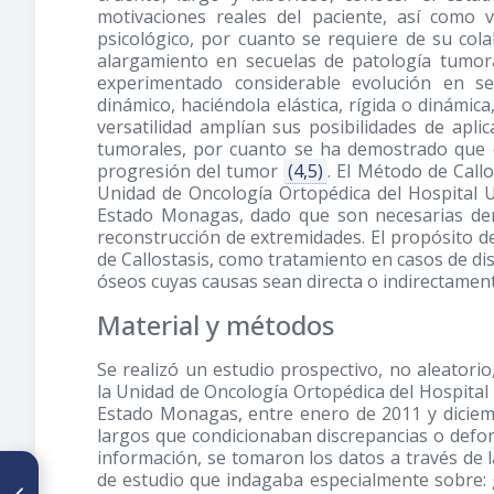
motivaciones reales del paciente, así como 
psicológico, por cuanto se requiere de su col
alargamiento en secuelas de patología tumoral
experimentado considerable evolución en se
dinámico, haciéndola elástica, rígida o dinámic
versatilidad amplían sus posibilidades de apli
tumorales, por cuanto se ha demostrado que el
progresión del tumor
(4,5)
. El Método de Callo
Unidad de Oncología Ortopédica del Hospital 
Estado Monagas, dado que son necesarias den
reconstrucción de extremidades. El propósito de
de Callostasis, como tratamiento en casos de di
óseos cuyas causas sean directa o indirectamen
Material y métodos
Se realizó un estudio prospectivo, no aleatorio
la Unidad de Oncología Ortopédica del Hospital
Estado Monagas, entre enero de 2011 y diciem
largos que condicionaban discrepancias o defor
información, se tomaron los datos a través de la
ARTÍCULO ANTERIOR
de estudio que indagaba especialmente sobre:
Fracturas metafisarias de