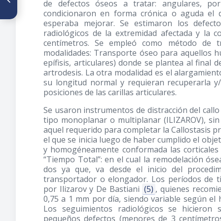
de defectos óseos a tratar: angulares, po
radio distal en pacientes
condicionaron en forma crónica o aguda el 
pediátricos. Comparación del
esperaba mejorar. Se estimaron los defecto
manejo conservador vs.
quirúrgico
radiológicos de la extremidad afectada y la c
centímetros. Se empleó como método de tra
modalidades: Transporte óseo para aquellos hue
epífisis, articulares) donde se plantea al final
artrodesis. La otra modalidad es el alargamien
su longitud normal y requieran recuperarla y/
posiciones de las carillas articulares.
Se usaron instrumentos de distracción del callo 
tipo monoplanar o multiplanar (ILIZAROV), sin
aquel requerido para completar la Callostasis pr
el que se inicia luego de haber cumplido el obje
y homogéneamente conformada las corticales d
“Tiempo Total”: en el cual la remodelación óse
dos ya que, va desde el inicio del procedi
transportador o elongador. Los períodos de 
por Ilizarov y De Bastiani
(5)
, quienes recomie
0,75 a 1 mm por día, siendo variable según el h
Los seguimientos radiológicos se hicieron
pequeños defectos (menores de 3 centímetros