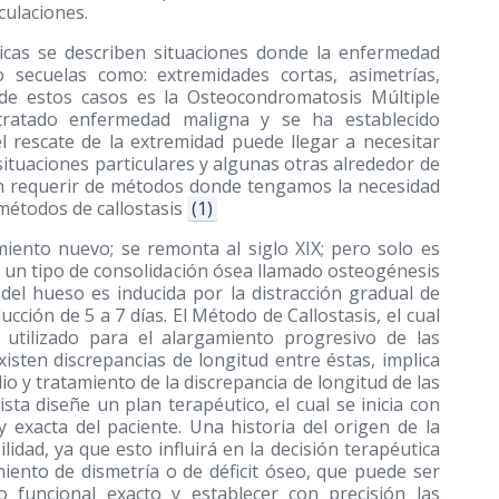
culaciones.
icas se describen situaciones donde la enfermedad
 secuelas como: extremidades cortas, asimetrías,
o de estos casos es la Osteocondromatosis Múltiple
 tratado enfermedad maligna y se ha establecido
el rescate de la extremidad puede llegar a necesitar
situaciones particulares y algunas otras alrededor de
en requerir de métodos donde tengamos la necesidad
métodos de callostasis
(1)
miento nuevo; se remonta al siglo XIX; pero solo es
be un tipo de consolidación ósea llamado osteogénesis
 del hueso es inducida por la distracción gradual de
cción de 5 a 7 días. El Método de Callostasis, el cual
 utilizado para el alargamiento progresivo de las
isten discrepancias de longitud entre éstas, implica
udio y tratamiento de la discrepancia de longitud de las
sta diseñe un plan terapéutico, el cual se inicia con
y exacta del paciente. Una historia del origen de la
lidad, ya que esto influirá en la decisión terapéutica
miento de dismetría o de déficit óseo, que puede ser
o funcional exacto y establecer con precisión las