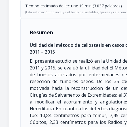
Tiempo estimado de lectura: 19 min (3.037 palabras)
(Esta estimación no incluye el texto de las tablas, figuras y referenc
Resumen
Utilidad del método de callostasis en casos
2011 – 2015
El presente estudio se realizó en la Unidad 
2011 y 2015, se evaluó la utilidad del El Méto
de huesos acortados por enfermedades neo
resección de tumores óseos. De los 35 cas
motivada hacia la reconstrucción de un de
Cirugías de Salvamento de Extremidades; el 37
a modificar el acortamiento y angulacion
Hereditaria. En cuanto a los defectos diagnos
fue: 10,84 centímetros para fémur, 7,45 ce
Cúbitos, 2,33 centímetros para los Radios 