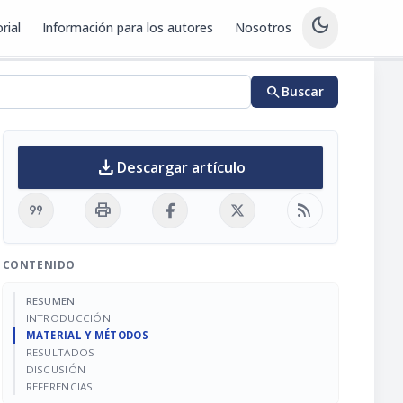
dark_mode
rial
Información para los autores
Nosotros
search
Buscar
download
Descargar artículo
format_quote
print
rss_feed
CONTENIDO
RESUMEN
INTRODUCCIÓN
MATERIAL Y MÉTODOS
RESULTADOS
DISCUSIÓN
REFERENCIAS