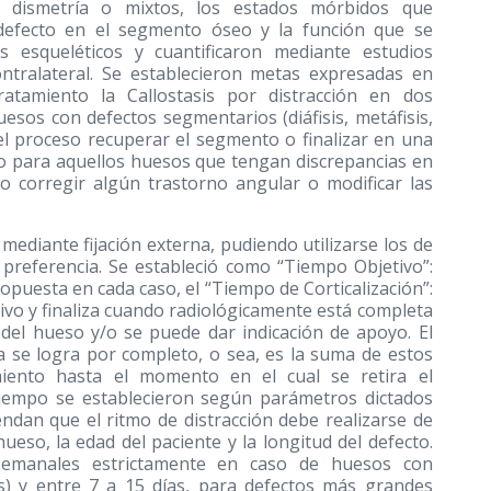
r dismetría o mixtos, los estados mórbidos que
defecto en el segmento óseo y la función que se
s esqueléticos y cuantificaron mediante estudios
ontralateral. Se establecieron metas expresadas en
tamiento la Callostasis por distracción en dos
sos con defectos segmentarios (diáfisis, metáfisis,
 del proceso recuperar el segmento o finalizar en una
to para aquellos huesos que tengan discrepancias en
o corregir algún trastorno angular o modificar las
mediante fijación externa, pudiendo utilizarse los de
 preferencia. Se estableció como “Tiempo Objetivo”:
opuesta en cada caso, el “Tiempo de Corticalización”:
tivo y finaliza cuando radiológicamente está completa
el hueso y/o se puede dar indicación de apoyo. El
a se logra por completo, o sea, es la suma de estos
miento hasta el momento en el cual se retira el
tiempo se establecieron según parámetros dictados
ndan que el ritmo de distracción debe realizarse de
ueso, la edad del paciente y la longitud del defecto.
 semanales estrictamente en caso de huesos con
) y entre 7 a 15 días, para defectos más grandes