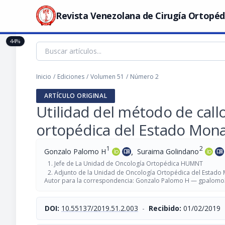
Revista Venezolana de Cirugía Ortopéd
44%
Inicio
/
Ediciones
/
Volumen 51
/
Número 2
ARTÍCULO ORIGINAL
Utilidad del método de call
ortopédica del Estado Mona
1
2
,
Gonzalo Palomo H
Suraima Golindano
menu_book
menu_book
Jefe de La Unidad de Oncología Ortopédica HUMNT
Adjunto de la Unidad de Oncología Ortopédica del Estado
Autor para la correspondencia: Gonzalo Palomo H —
gpalomo
DOI:
10.55137/2019.51.2.003
-
Recibido:
01/02/2019