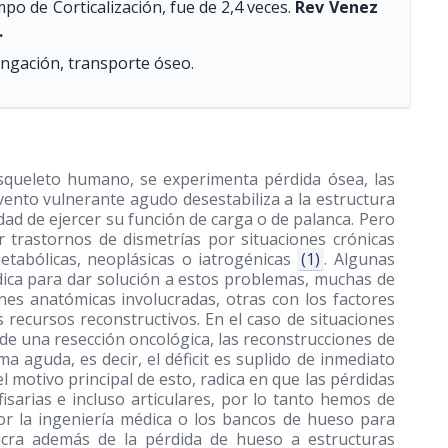
mpo de Corticalización, fue de 2,4 veces.
Rev Venez
.
ongación, transporte óseo.
esqueleto humano, se experimenta pérdida ósea, las
ento vulnerante agudo desestabiliza a la estructura
dad de ejercer su función de carga o de palanca. Pero
r trastornos de dismetrías por situaciones crónicas
etabólicas, neoplásicas o iatrogénicas
(1)
. Algunas
dica para dar solución a estos problemas, muchas de
ones anatómicas involucradas, otras con los factores
os recursos reconstructivos. En el caso de situaciones
de una resección oncológica, las reconstrucciones de
a aguda, es decir, el déficit es suplido de inmediato
 motivo principal de esto, radica en que las pérdidas
sarias e incluso articulares, por lo tanto hemos de
or la ingeniería médica o los bancos de hueso para
ucra además de la pérdida de hueso a estructuras