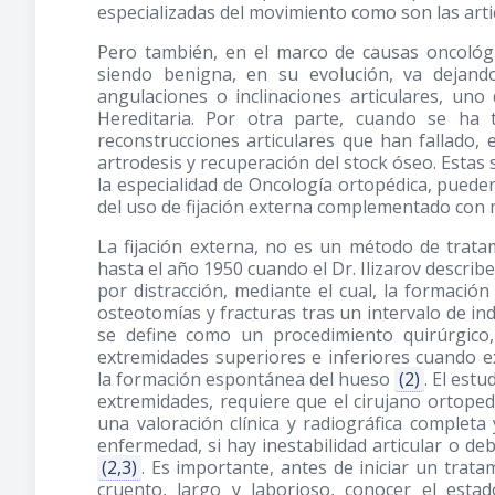
especializadas del movimiento como son las arti
Pero también, en el marco de causas oncológ
siendo benigna, en su evolución, va dejando
angulaciones o inclinaciones articulares, un
Hereditaria. Por otra parte, cuando se ha
reconstrucciones articulares que han fallado, 
artrodesis y recuperación del stock óseo. Estas 
la especialidad de Oncología ortopédica, pued
del uso de fijación externa complementado con 
La fijación externa, no es un método de trata
hasta el año 1950 cuando el Dr. Ilizarov descri
por distracción, mediante el cual, la formación
osteotomías y fracturas tras un intervalo de indu
se define como un procedimiento quirúrgico,
extremidades superiores e inferiores cuando ex
la formación espontánea del hueso
(2)
. El est
extremidades, requiere que el cirujano ortopedi
una valoración clínica y radiográfica completa 
enfermedad, si hay inestabilidad articular o debi
(2,3)
. Es importante, antes de iniciar un trata
cruento, largo y laborioso, conocer el estad