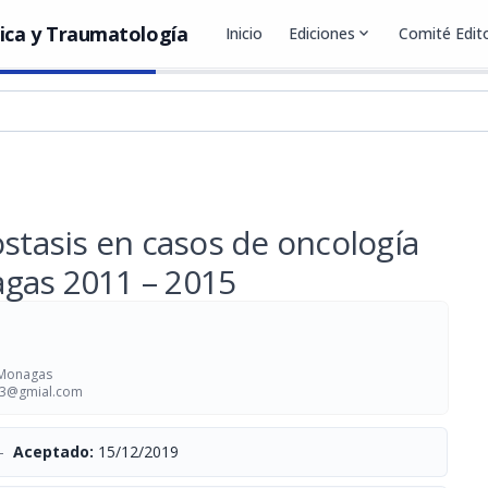
ica y Traumatología
Inicio
Ediciones
expand_more
Comité Edito
ostasis en casos de oncología
gas 2011 – 2015
 Monagas
3@gmial.com
-
Aceptado:
15/12/2019