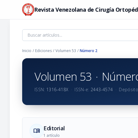
Revista Venezolana de Cirugía Ortopéd
Inicio
/
Ediciones
/
Volumen 53
/
Número 2
Volumen 53
·
Número
ISSN:
1316-418X
·
ISSN-e:
2443-4574
·
Depósito
Editorial
menu_book
1 artículo