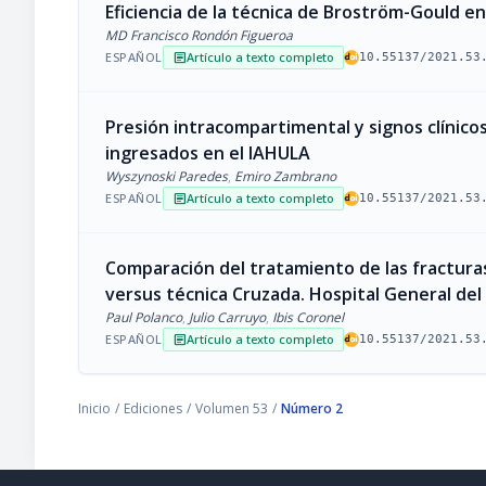
Eficiencia de la técnica de Broström-Gould en 
MD Francisco Rondón Figueroa
ESPAÑOL
Artículo a texto completo
article
10.55137/2021.53
Presión intracompartimental y signos clínico
ingresados en el IAHULA
Wyszynoski Paredes
,
Emiro Zambrano
ESPAÑOL
Artículo a texto completo
article
10.55137/2021.53
Comparación del tratamiento de las fracturas
versus técnica Cruzada. Hospital General del 
Paul Polanco
,
Julio Carruyo
,
Ibis Coronel
ESPAÑOL
Artículo a texto completo
article
10.55137/2021.53
Inicio
/
Ediciones
/
Volumen 53
/
Número 2