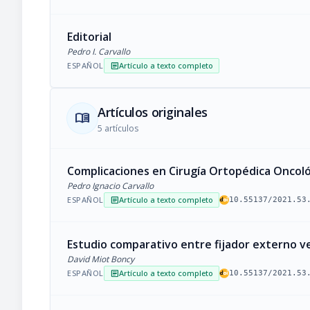
Editorial
Pedro I. Carvallo
ESPAÑOL
Artículo a texto completo
article
Artículos originales
menu_book
5 artículos
Complicaciones en Cirugía Ortopédica Oncoló
Pedro Ignacio Carvallo
ESPAÑOL
Artículo a texto completo
article
10.55137/2021.53
Estudio comparativo entre fijador externo ver
David Miot Boncy
ESPAÑOL
Artículo a texto completo
article
10.55137/2021.53