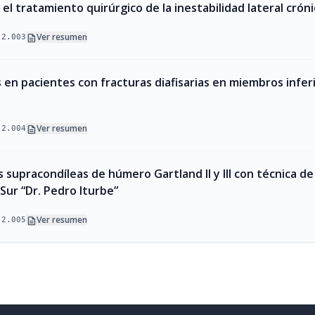
el tratamiento quirúrgico de la inestabilidad lateral cróni
description
Ver resumen
.2.003
s en pacientes con fracturas diafisarias en miembros infer
description
Ver resumen
.2.004
 supracondíleas de húmero Gartland II y III con técnica d
Sur “Dr. Pedro Iturbe”
description
Ver resumen
.2.005