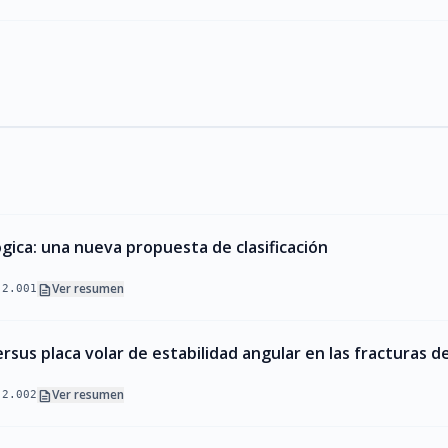
gica: una nueva propuesta de clasificación
description
Ver resumen
.2.001
sus placa volar de estabilidad angular en las fracturas de
description
Ver resumen
.2.002