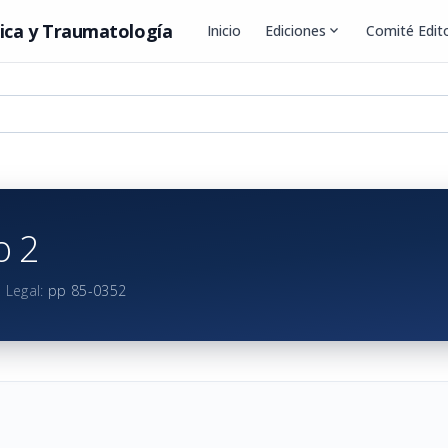
ica y Traumatología
Inicio
Ediciones
expand_more
Comité Edito
 2
 Legal:
pp 85-0352