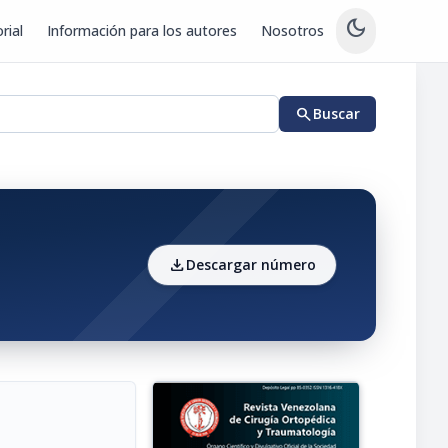
dark_mode
rial
Información para los autores
Nosotros
search
Buscar
download
Descargar número