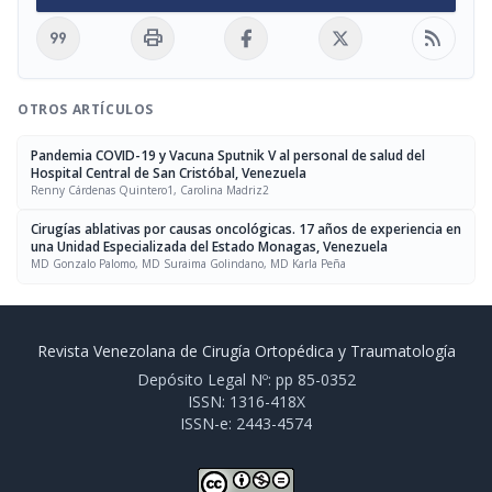
format_quote
print
rss_feed
OTROS ARTÍCULOS
Pandemia COVID-19 y Vacuna Sputnik V al personal de salud del
Hospital Central de San Cristóbal, Venezuela
Renny Cárdenas Quintero1, Carolina Madriz2
Cirugías ablativas por causas oncológicas. 17 años de experiencia en
una Unidad Especializada del Estado Monagas, Venezuela
MD Gonzalo Palomo, MD Suraima Golindano, MD Karla Peña
Revista Venezolana de Cirugía Ortopédica y Traumatología
Depósito Legal Nº: pp 85-0352
ISSN: 1316-418X
ISSN-e: 2443-4574