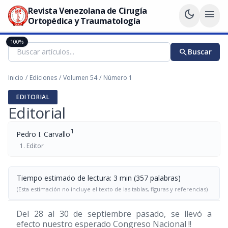
Revista Venezolana de Cirugía
dark_mode
menu
Ortopédica y Traumatología
100%
search
Buscar
Inicio
/
Ediciones
/
Volumen 54
/
Número 1
EDITORIAL
Editorial
1
Pedro I. Carvallo
Editor
Tiempo estimado de lectura: 3 min (357 palabras)
(Esta estimación no incluye el texto de las tablas, figuras y referencias)
Del 28 al 30 de septiembre pasado, se llevó a
efecto nuestro esperado Congreso Nacional !!