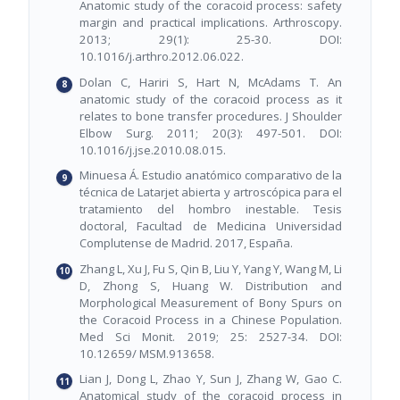
Anatomic study of the coracoid process: safety
margin and practical implications. Arthroscopy.
2013; 29(1): 25-30. DOI:
10.1016/j.arthro.2012.06.022.
Dolan C, Hariri S, Hart N, McAdams T. An
anatomic study of the coracoid process as it
relates to bone transfer procedures. J Shoulder
Elbow Surg. 2011; 20(3): 497-501. DOI:
10.1016/j.jse.2010.08.015.
Minuesa Á. Estudio anatómico comparativo de la
técnica de Latarjet abierta y artroscópica para el
tratamiento del hombro inestable. Tesis
doctoral, Facultad de Medicina Universidad
Complutense de Madrid. 2017, España.
Zhang L, Xu J, Fu S, Qin B, Liu Y, Yang Y, Wang M, Li
D, Zhong S, Huang W. Distribution and
Morphological Measurement of Bony Spurs on
the Coracoid Process in a Chinese Population.
Med Sci Monit. 2019; 25: 2527-34. DOI:
10.12659/ MSM.913658.
Lian J, Dong L, Zhao Y, Sun J, Zhang W, Gao C.
Anatomical study of the coracoid process in