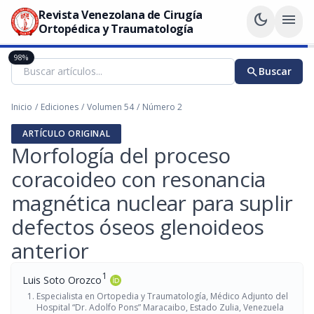
Revista Venezolana de Cirugía
dark_mode
menu
Ortopédica y Traumatología
98%
search
Buscar
Inicio
/
Ediciones
/
Volumen 54
/
Número 2
ARTÍCULO ORIGINAL
Morfología del proceso
coracoideo con resonancia
magnética nuclear para suplir
defectos óseos glenoideos
anterior
1
Luis Soto Orozco
Especialista en Ortopedia y Traumatología, Médico Adjunto del
Hospital “Dr. Adolfo Pons” Maracaibo, Estado Zulia, Venezuela