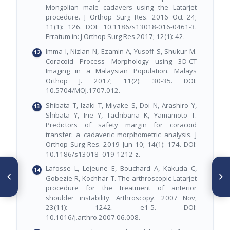
Mongolian male cadavers using the Latarjet
procedure. J Orthop Surg Res. 2016 Oct 24;
11(1): 126. DOI: 10.1186/s13018-016-0461-3.
Erratum in: J Orthop Surg Res 2017; 12(1): 42.
Imma I, Nizlan N, Ezamin A, Yusoff S, Shukur M.
Coracoid Process Morphology using 3D-CT
Imaging in a Malaysian Population. Malays
Orthop J. 2017; 11(2): 30-35. DOI:
10.5704/MOJ.1707.012.
Shibata T, Izaki T, Miyake S, Doi N, Arashiro Y,
Shibata Y, Irie Y, Tachibana K, Yamamoto T.
Predictors of safety margin for coracoid
transfer: a cadaveric morphometric analysis. J
Orthop Surg Res. 2019 Jun 10; 14(1): 174. DOI:
10.1186/s13018- 019-1212-z.
ARTÍCULO ANTERIOR
SIGUIENTE ARTÍCULO
Lafosse L, Lejeune E, Bouchard A, Kakuda C,
Técnica de WALANT en
Tratamiento de la disociación
Gobezie R, Kochhar T. The arthroscopic Latarjet
cirugías ambulatorias de
espinopélvica en fracturas
procedure for the treatment of anterior
mano en pacientes post
sacras multiplanares. Reporte
shoulder instability. Arthroscopy. 2007 Nov;
COVID-19
de Caso
23(11): 1242. e1-5. DOI:
10.1016/j.arthro.2007.06.008.