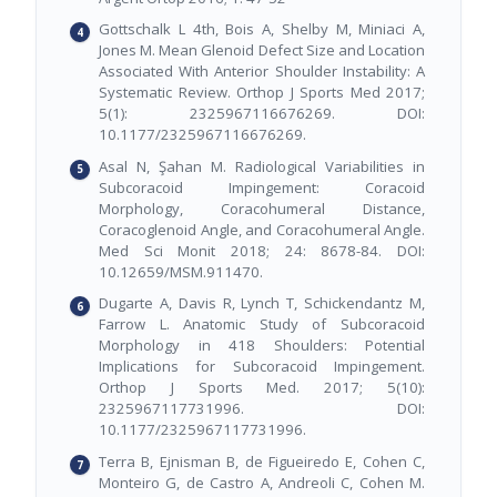
Gottschalk L 4th, Bois A, Shelby M, Miniaci A,
Jones M. Mean Glenoid Defect Size and Location
Associated With Anterior Shoulder Instability: A
Systematic Review. Orthop J Sports Med 2017;
5(1): 2325967116676269. DOI:
10.1177/2325967116676269.
Asal N, Şahan M. Radiological Variabilities in
Subcoracoid Impingement: Coracoid
Morphology, Coracohumeral Distance,
Coracoglenoid Angle, and Coracohumeral Angle.
Med Sci Monit 2018; 24: 8678-84. DOI:
10.12659/MSM.911470.
Dugarte A, Davis R, Lynch T, Schickendantz M,
Farrow L. Anatomic Study of Subcoracoid
Morphology in 418 Shoulders: Potential
Implications for Subcoracoid Impingement.
Orthop J Sports Med. 2017; 5(10):
2325967117731996. DOI:
10.1177/2325967117731996.
Terra B, Ejnisman B, de Figueiredo E, Cohen C,
Monteiro G, de Castro A, Andreoli C, Cohen M.