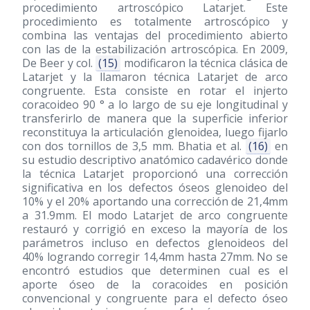
procedimiento artroscópico Latarjet. Este
procedimiento es totalmente artroscópico y
combina las ventajas del procedimiento abierto
con las de la estabilización artroscópica. En 2009,
De Beer y col.
(15)
modificaron la técnica clásica de
Latarjet y la llamaron técnica Latarjet de arco
congruente. Esta consiste en rotar el injerto
coracoideo 90 ° a lo largo de su eje longitudinal y
transferirlo de manera que la superficie inferior
reconstituya la articulación glenoidea, luego fijarlo
con dos tornillos de 3,5 mm. Bhatia et al.
(16)
en
su estudio descriptivo anatómico cadavérico donde
la técnica Latarjet proporcionó una corrección
significativa en los defectos óseos glenoideo del
10% y el 20% aportando una corrección de 21,4mm
a 31.9mm. El modo Latarjet de arco congruente
restauró y corrigió en exceso la mayoría de los
parámetros incluso en defectos glenoideos del
40% logrando corregir 14,4mm hasta 27mm. No se
encontró estudios que determinen cual es el
aporte óseo de la coracoides en posición
convencional y congruente para el defecto óseo