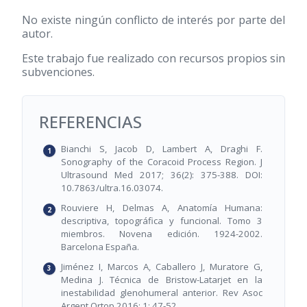
No existe ningún conflicto de interés por parte del
autor.
Este trabajo fue realizado con recursos propios sin
subvenciones.
REFERENCIAS
Bianchi S, Jacob D, Lambert A, Draghi F.
Sonography of the Coracoid Process Region. J
Ultrasound Med 2017; 36(2): 375-388. DOI:
10.7863/ultra.16.03074.
Rouviere H, Delmas A, Anatomía Humana:
descriptiva, topográfica y funcional. Tomo 3
miembros. Novena edición. 1924-2002.
Barcelona España.
Jiménez I, Marcos A, Caballero J, Muratore G,
Medina J. Técnica de Bristow-Latarjet en la
inestabilidad glenohumeral anterior. Rev Asoc
Argent Ortop 2016; 1: 47-52