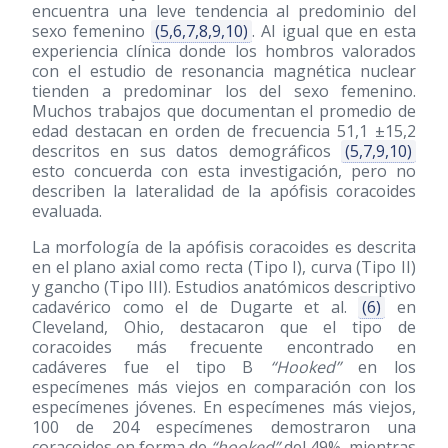
encuentra una leve tendencia al predominio del
sexo femenino
(5,6,7,8,9,10)
. Al igual que en esta
experiencia clínica donde los hombros valorados
con el estudio de resonancia magnética nuclear
tienden a predominar los del sexo femenino.
Muchos trabajos que documentan el promedio de
edad destacan en orden de frecuencia 51,1 ±15,2
descritos en sus datos demográficos
(5,7,9,10)
esto concuerda con esta investigación, pero no
describen la lateralidad de la apófisis coracoides
evaluada.
La morfología de la apófisis coracoides es descrita
en el plano axial como recta (Tipo I), curva (Tipo II)
y gancho (Tipo III). Estudios anatómicos descriptivo
cadavérico como el de Dugarte et al.
(6)
en
Cleveland, Ohio, destacaron que el tipo de
coracoides más frecuente encontrado en
cadáveres fue el tipo B
“Hooked”
en los
especímenes más viejos en comparación con los
especímenes jóvenes. En especímenes más viejos,
100 de 204 especímenes demostraron una
coracoides en forma de
“hooked”
del 49%, mientras