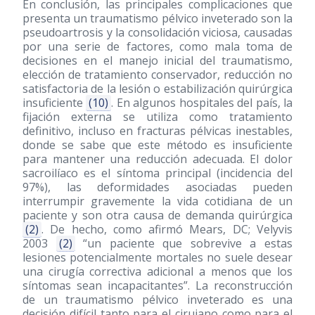
En conclusión, las principales complicaciones que
presenta un traumatismo pélvico inveterado son la
pseudoartrosis y la consolidación viciosa, causadas
por una serie de factores, como mala toma de
decisiones en el manejo inicial del traumatismo,
elección de tratamiento conservador, reducción no
satisfactoria de la lesión o estabilización quirúrgica
insuficiente
(10)
. En algunos hospitales del país, la
fijación externa se utiliza como tratamiento
definitivo, incluso en fracturas pélvicas inestables,
donde se sabe que este método es insuficiente
para mantener una reducción adecuada. El dolor
sacroilíaco es el síntoma principal (incidencia del
97%), las deformidades asociadas pueden
interrumpir gravemente la vida cotidiana de un
paciente y son otra causa de demanda quirúrgica
(2)
. De hecho, como afirmó Mears, DC; Velyvis
2003
(2)
“un paciente que sobrevive a estas
lesiones potencialmente mortales no suele desear
una cirugía correctiva adicional a menos que los
síntomas sean incapacitantes”. La reconstrucción
de un traumatismo pélvico inveterado es una
decisión difícil tanto para el cirujano como para el