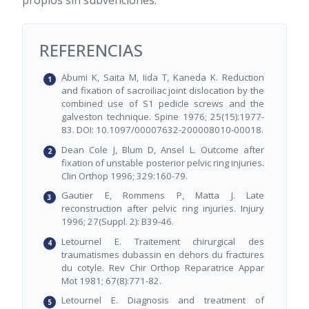
propios sin subvenciones.
REFERENCIAS
Abumi K, Saita M, Iida T, Kaneda K. Reduction
and fixation of sacroiliac joint dislocation by the
combined use of S1 pedicle screws and the
galveston technique. Spine 1976; 25(15):1977-
83. DOI: 10.1097/00007632-200008010-00018.
Dean Cole J, Blum D, Ansel L. Outcome after
fixation of unstable posterior pelvic ring injuries.
Clin Orthop 1996; 329:160-79.
Gautier E, Rommens P, Matta J. Late
reconstruction after pelvic ring injuries. Injury
1996; 27(Suppl. 2): B39-46.
Letournel E. Traitement chirurgical des
traumatismes dubassin en dehors du fractures
du cotyle. Rev Chir Orthop Reparatrice Appar
Mot 1981; 67(8):771-82.
Letournel E. Diagnosis and treatment of