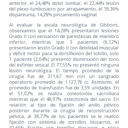
anterior, el 24,48% dolor lumbar, el 22,44% lesión
del plexo lumbosacro por atrapamiento, el 18,36%
dispareunia, 14,28% pinzamiento vaginal.
Al evaluar la escala neurológica de Gibbons,
observamos que el 14,28% presentaron lesiones
Grado II con sensación de parestesias de miembro
inferior, mientras que 3 pacientes (6,12%)
presentaron lesión Grado II con debilidad muscular
y déficit motor para la dorsiflexión del tobillo, solo
1 paciente (2,04%) presentó disminución del tono
del esfínter vesical. El 77,55% no presentó ninguna
lesión neurológica. El tiempo promedio de la
cirugía fue de 311,67 min con un sangrado
operatorio promedio de 1.127,76 cc. Asimismo, el
promedio de transfusión fue de 3,59 unidades. En
el 51,02% se realiza osteotomía sacroiliaca
mientras que el 48,97% osteotomía del sacro. En
relación al tipo de fijación del anillo pélvico
posterior durante la cirugía de reconstrucción
pélvica, al 38,77% de los pacientes se le realizó
fijación con sistema de tornillos Iliosacros, el
32,65% fijación con tornillos iliosacros + placa