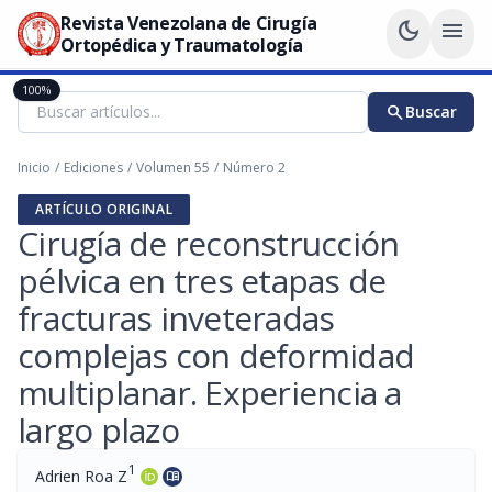
Revista Venezolana de Cirugía
dark_mode
menu
Ortopédica y Traumatología
100%
search
Buscar
Inicio
/
Ediciones
/
Volumen 55
/
Número 2
ARTÍCULO ORIGINAL
Cirugía de reconstrucción
pélvica en tres etapas de
fracturas inveteradas
complejas con deformidad
multiplanar. Experiencia a
largo plazo
1
Adrien Roa Z
menu_book