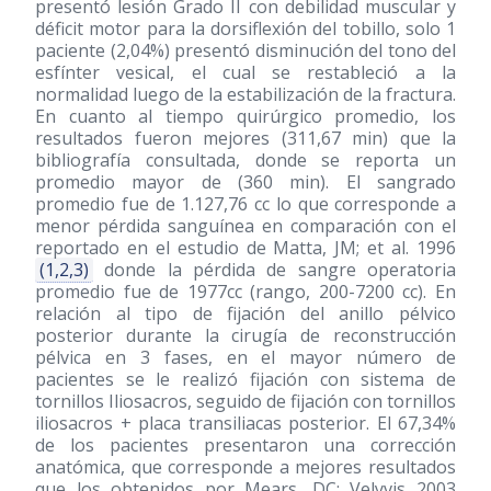
presentó lesión Grado II con debilidad muscular y
déficit motor para la dorsiflexión del tobillo, solo 1
paciente (2,04%) presentó disminución del tono del
esfínter vesical, el cual se restableció a la
normalidad luego de la estabilización de la fractura.
En cuanto al tiempo quirúrgico promedio, los
resultados fueron mejores (311,67 min) que la
bibliografía consultada, donde se reporta un
promedio mayor de (360 min). El sangrado
promedio fue de 1.127,76 cc lo que corresponde a
menor pérdida sanguínea en comparación con el
reportado en el estudio de Matta, JM; et al. 1996
(1,2,3)
donde la pérdida de sangre operatoria
promedio fue de 1977cc (rango, 200-7200 cc). En
relación al tipo de fijación del anillo pélvico
posterior durante la cirugía de reconstrucción
pélvica en 3 fases, en el mayor número de
pacientes se le realizó fijación con sistema de
tornillos Iliosacros, seguido de fijación con tornillos
iliosacros + placa transiliacas posterior. El 67,34%
de los pacientes presentaron una corrección
anatómica, que corresponde a mejores resultados
que los obtenidos por Mears, DC; Velyvis 2003