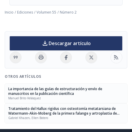
Inicio
/
Ediciones
/
Volumen 55
/
Número 2
download
Descargar artículo
format_quote
print
rss_feed
OTROS ARTÍCULOS
La importancia de las guías de estructuración y envío de
manuscritos en la publicación científica
Manuel Brito Velásquez
Tratamiento del Hallux rigidus con osteotomía metatarsiana de
Watermann-Akin-Moberg de la primera falange y artroplastia de
interposición con cápsula medial
Gabriel Khazen, Ellen Botero