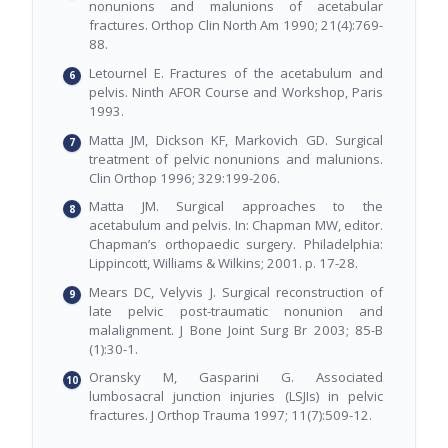
nonunions and malunions of acetabular
fractures. Orthop Clin North Am 1990; 21(4):769-
88.
Letournel E. Fractures of the acetabulum and
pelvis. Ninth AFOR Course and Workshop, Paris
1993.
Matta JM, Dickson KF, Markovich GD. Surgical
treatment of pelvic nonunions and malunions.
Clin Orthop 1996; 329:199-206.
Matta JM. Surgical approaches to the
acetabulum and pelvis. In: Chapman MW, editor.
Chapman’s orthopaedic surgery. Philadelphia:
Lippincott, Williams & Wilkins; 2001. p. 17-28.
Mears DC, Velyvis J. Surgical reconstruction of
late pelvic post-traumatic nonunion and
malalignment. J Bone Joint Surg Br 2003; 85-B
(1):30-1.
Oransky M, Gasparini G. Associated
lumbosacral junction injuries (LSJIs) in pelvic
fractures. J Orthop Trauma 1997; 11(7):509-12.