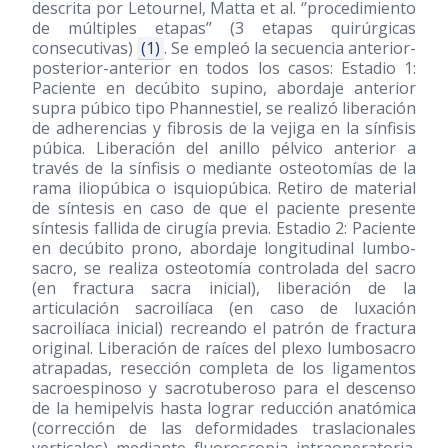
descrita por Letournel, Matta et al. ‘’procedimiento
de múltiples etapas’’ (3 etapas quirúrgicas
consecutivas)
(1)
. Se empleó la secuencia anterior-
posterior-anterior en todos los casos: Estadio 1:
Paciente en decúbito supino, abordaje anterior
supra púbico tipo Phannestiel, se realizó liberación
de adherencias y fibrosis de la vejiga en la sínfisis
púbica. Liberación del anillo pélvico anterior a
través de la sínfisis o mediante osteotomías de la
rama iliopúbica o isquiopúbica. Retiro de material
de síntesis en caso de que el paciente presente
síntesis fallida de cirugía previa. Estadio 2: Paciente
en decúbito prono, abordaje longitudinal lumbo-
sacro, se realiza osteotomía controlada del sacro
(en fractura sacra inicial), liberación de la
articulación sacroilíaca (en caso de luxación
sacroilíaca inicial) recreando el patrón de fractura
original. Liberación de raíces del plexo lumbosacro
atrapadas, resección completa de los ligamentos
sacroespinoso y sacrotuberoso para el descenso
de la hemipelvis hasta lograr reducción anatómica
(corrección de las deformidades traslacionales