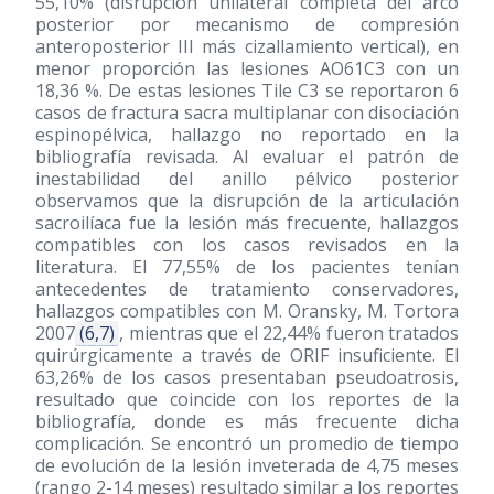
55,10% (disrupción unilateral completa del arco
posterior por mecanismo de compresión
anteroposterior III más cizallamiento vertical), en
menor proporción las lesiones AO61C3 con un
18,36 %. De estas lesiones Tile C3 se reportaron 6
casos de fractura sacra multiplanar con disociación
espinopélvica, hallazgo no reportado en la
bibliografía revisada. Al evaluar el patrón de
inestabilidad del anillo pélvico posterior
observamos que la disrupción de la articulación
sacroilíaca fue la lesión más frecuente, hallazgos
compatibles con los casos revisados en la
literatura. El 77,55% de los pacientes tenían
antecedentes de tratamiento conservadores,
hallazgos compatibles con M. Oransky, M. Tortora
2007
(6,7)
, mientras que el 22,44% fueron tratados
quirúrgicamente a través de ORIF insuficiente. El
63,26% de los casos presentaban pseudoatrosis,
resultado que coincide con los reportes de la
bibliografía, donde es más frecuente dicha
complicación. Se encontró un promedio de tiempo
de evolución de la lesión inveterada de 4,75 meses
(rango 2-14 meses) resultado similar a los reportes