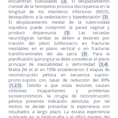
encuentran subluxadas
(3)
. El desplazamiento
craneal de la hemipelvis provoca discrepancia en la
longitud de los miembros inferiores (MSIS),
desequilibrio a la sedestación y bipedestación
(3)
.
El desplazamiento medial de la tuberosidad
isquiática puede comprimir la pared vaginal y
producir dispareunia
(3)
. Las secuelas
neurológicas tardías se deben a lesiones por
tracción del plexo lumbosacro en fracturas
inestables en el plano vertical o en fracturas
transforaminales del ala sacra
(3)
. Para la
planificación quirúrgica se debe considerar el plano
principal de inestabilidad o deformidad
(3,4)
.
Matta JM et al. en 1996 establecieron 3 etapas de
reconstrucción pélvica en secuencia supino-
prono-supino con tasas de reducción del 89%
(1,2,5)
. Debido a que estas lesiones causan
síntomas incapacitantes y problemas
socioeconómicos, la cirugía de reconstrucción
pélvica presenta indicación absoluta, por tal
motivo se decide presentar la experiencia con
resultados a largo plazo. La escasa experiencia
publicada en la bibliografía y el difícil manejo del