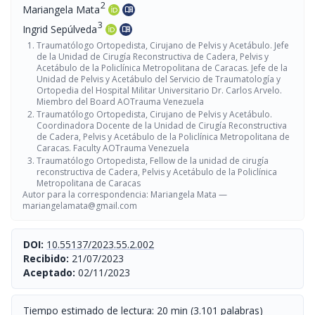
2
Mariangela Mata
menu_book
3
Ingrid Sepúlveda
menu_book
Traumatólogo Ortopedista, Cirujano de Pelvis y Acetábulo. Jefe
de la Unidad de Cirugía Reconstructiva de Cadera, Pelvis y
Acetábulo de la Policlínica Metropolitana de Caracas. Jefe de la
Unidad de Pelvis y Acetábulo del Servicio de Traumatología y
Ortopedia del Hospital Militar Universitario Dr. Carlos Arvelo.
Miembro del Board AOTrauma Venezuela
Traumatólogo Ortopedista, Cirujano de Pelvis y Acetábulo.
Coordinadora Docente de la Unidad de Cirugía Reconstructiva
de Cadera, Pelvis y Acetábulo de la Policlínica Metropolitana de
Caracas. Faculty AOTrauma Venezuela
Traumatólogo Ortopedista, Fellow de la unidad de cirugía
reconstructiva de Cadera, Pelvis y Acetábulo de la Policlínica
Metropolitana de Caracas
Autor para la correspondencia: Mariangela Mata —
mariangelamata@gmail.com
DOI:
10.55137/2023.55.2.002
Recibido:
21/07/2023
Aceptado:
02/11/2023
Tiempo estimado de lectura: 20 min (3.101 palabras)