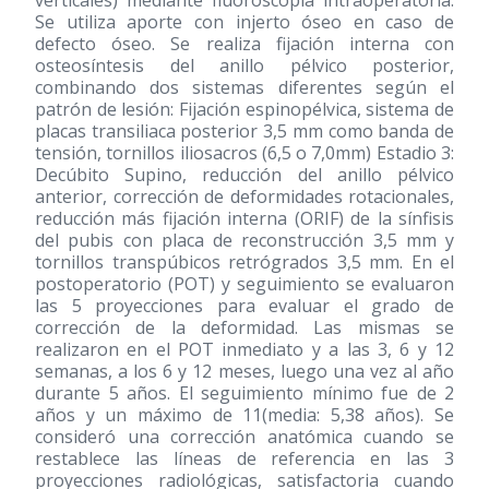
verticales) mediante fluoroscopia intraoperatoria.
Se utiliza aporte con injerto óseo en caso de
defecto óseo. Se realiza fijación interna con
osteosíntesis del anillo pélvico posterior,
combinando dos sistemas diferentes según el
patrón de lesión: Fijación espinopélvica, sistema de
placas transiliaca posterior 3,5 mm como banda de
tensión, tornillos iliosacros (6,5 o 7,0mm) Estadio 3:
Decúbito Supino, reducción del anillo pélvico
anterior, corrección de deformidades rotacionales,
reducción más fijación interna (ORIF) de la sínfisis
del pubis con placa de reconstrucción 3,5 mm y
tornillos transpúbicos retrógrados 3,5 mm. En el
postoperatorio (POT) y seguimiento se evaluaron
las 5 proyecciones para evaluar el grado de
corrección de la deformidad. Las mismas se
realizaron en el POT inmediato y a las 3, 6 y 12
semanas, a los 6 y 12 meses, luego una vez al año
durante 5 años. El seguimiento mínimo fue de 2
años y un máximo de 11(media: 5,38 años). Se
consideró una corrección anatómica cuando se
restablece las líneas de referencia en las 3
proyecciones radiológicas, satisfactoria cuando