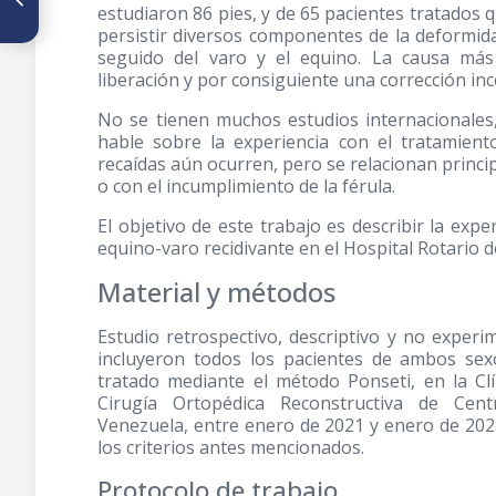
estudiaron 86 pies, y de 65 pacientes tratados 
superior con injerto de
persistir diversos componentes de la deformid
tereftalato de polietileno
(LARS). 2011-2022
seguido del varo y el equino. La causa más 
liberación y por consiguiente una corrección in
No se tienen muchos estudios internacionales
hable sobre la experiencia con el tratamient
recaídas aún ocurren, pero se relacionan princ
o con el incumplimiento de la férula.
El objetivo de este trabajo es describir la expe
equino-varo recidivante en el Hospital Rotario 
Material y métodos
Estudio retrospectivo, descriptivo y no experi
incluyeron todos los pacientes de ambos sex
tratado mediante el método Ponseti, en la Clí
Cirugía Ortopédica Reconstructiva de Cent
Venezuela, entre enero de 2021 y enero de 202
los criterios antes mencionados.
Protocolo de trabajo