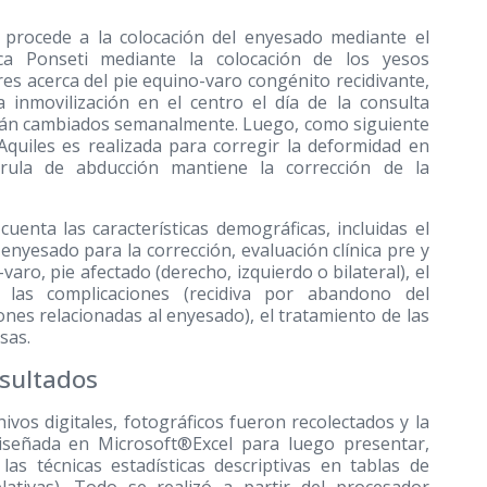
 procede a la colocación del enyesado mediante el
ca Ponseti mediante la colocación de los yesos
es acerca del pie equino-varo congénito recidivante,
 inmovilización en el centro el día de la consulta
rán cambiados semanalmente. Luego, como siguiente
quiles es realizada para corregir la deformidad en
férula de abducción mantiene la corrección de la
uenta las características demográficas, incluidas el
enyesado para la corrección, evaluación clínica pre y
aro, pie afectado (derecho, izquierdo o bilateral), el
las complicaciones (recidiva por abandono del
ones relacionadas al enyesado), el tratamiento de las
sas.
esultados
ivos digitales, fotográficos fueron recolectados y la
iseñada en Microsoft®Excel para luego presentar,
las técnicas estadísticas descriptivas en tablas de