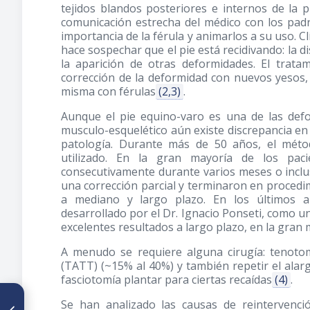
tejidos blandos posteriores e internos de la 
comunicación estrecha del médico con los padr
importancia de la férula y animarlos a su uso. C
hace sospechar que el pie está recidivando: la d
la aparición de otras deformidades. El trata
corrección de la deformidad con nuevos yesos,
misma con férulas
(2,3)
.
Aunque el pie equino-varo es una de las de
musculo-esquelético aún existe discrepancia e
patología. Durante más de 50 años, el mét
utilizado. En la gran mayoría de los pacie
consecutivamente durante varios meses o inclu
una corrección parcial y terminaron en procedi
a mediano y largo plazo. En los últimos a
desarrollado por el Dr. Ignacio Ponseti, como un
excelentes resultados a largo plazo, en la gran
A menudo se requiere alguna cirugía: tenotomí
(TATT) (~15% al 40%) y también repetir el alar
fasciotomía plantar para ciertas recaídas
(4)
.
ARTÍCULO ANTERIOR
Se han analizado las causas de reintervenci
Reconstrucción capsular