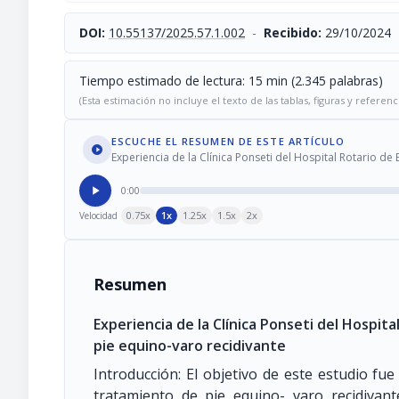
DOI:
10.55137/2025.57.1.002
-
Recibido:
29/10/2024
Tiempo estimado de lectura: 15 min (2.345 palabras)
(Esta estimación no incluye el texto de las tablas, figuras y referenc
ESCUCHE EL RESUMEN DE ESTE ARTÍCULO
Experiencia de la Clínica Ponseti del Hospital Rotario de
0:00
0.75x
1x
1.25x
1.5x
2x
Velocidad
Resumen
Experiencia de la Clínica Ponseti del Hospit
pie equino-varo recidivante
Introducción: El objetivo de este estudio fue 
tratamiento de pie equino- varo recidivan