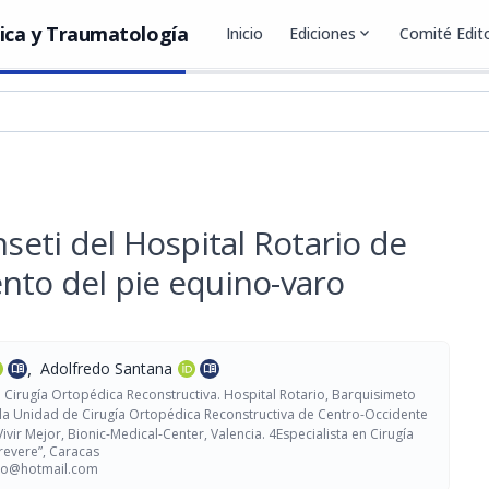
ica y Traumatología
Inicio
Ediciones
expand_more
Comité Edito
nseti del Hospital Rotario de
nto del pie equino-varo
,
Adolfredo Santana
menu_book
menu_book
n Cirugía Ortopédica Reconstructiva. Hospital Rotario, Barquisimeto
 la Unidad de Cirugía Ortopédica Reconstructiva de Centro-Occidente
Vivir Mejor, Bionic-Medical-Center, Valencia. 4Especialista en Cirugía
revere”, Caracas
cio@hotmail.com