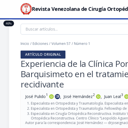
Revista Venezolana de Cirugía Ortopéd
46%
Inicio
/
Ediciones
/
Volumen 57
/
Número 1
ARTÍCULO ORIGINAL
Experiencia de la Clínica Po
Barquisimeto en el tratamie
recidivante
1
2
3
,
,
José Pulido
José Hernández
Juan Leal
menu_book
Especialista en Ortopedista y Traumatología. Especialista e
Especialista en Ortopedista y Traumatología. Fellowship de
Especialista en Cirugía Ortopédica Reconstructiva. Instituto 
Ortopédica Reconstructiva. Centro Clínico “Leopoldo Aguer
Autor para la correspondencia: José Hernández —
drjoseigna