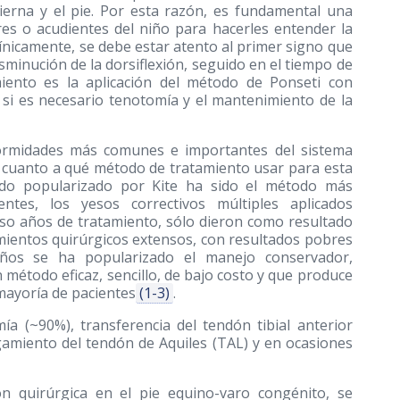
pierna y el pie. Por esta razón, es fundamental una
es o acudientes del niño para hacerles entender la
línicamente, se debe estar atento al primer signo que
isminución de la dorsiflexión, seguido en el tiempo de
miento es la aplicación del método de Ponseti con
 si es necesario tenotomía y el mantenimiento de la
formidades más comunes e importantes del sistema
n cuanto a qué método de tratamiento usar para esta
odo popularizado por Kite ha sido el método más
ntes, los yesos correctivos múltiples aplicados
so años de tratamiento, sólo dieron como resultado
mientos quirúrgicos extensos, con resultados pobres
ños se ha popularizado el manejo conservador,
 método eficaz, sencillo, de bajo costo y que produce
 mayoría de pacientes
(1-3)
.
a (~90%), transferencia del tendón tibial anterior
gamiento del tendón de Aquiles (TAL) y en ocasiones
ón quirúrgica en el pie equino-varo congénito, se