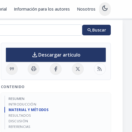
dark_mode
rial
Información para los autores
Nosotros
search
Buscar
download
Descargar artículo
format_quote
print
rss_feed
CONTENIDO
RESUMEN
INTRODUCCIÓN
MATERIAL Y MÉTODOS
RESULTADOS
DISCUSIÓN
REFERENCIAS