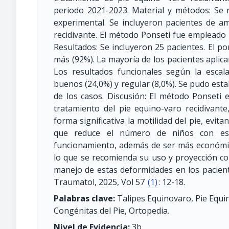
periodo 2021-2023. Material y métodos: Se r
experimental. Se incluyeron pacientes de a
recidivante. El método Ponseti fue empleado p
Resultados: Se incluyeron 25 pacientes. El p
más (92%). La mayoría de los pacientes aplica
Los resultados funcionales según la escal
buenos (24,0%) y regular (8,0%). Se pudo estab
de los casos. Discusión: El método Ponseti 
tratamiento del pie equino-varo recidivant
forma significativa la motilidad del pie, evit
que reduce el número de niños con esta
funcionamiento, además de ser más económica
lo que se recomienda su uso y proyección co
manejo de estas deformidades en los pacient
Traumatol, 2025, Vol 57
(1)
: 12-18.
Palabras clave:
Talipes Equinovaro, Pie Equ
Congénitas del Pie, Ortopedia.
Nivel de Evidencia:
3b