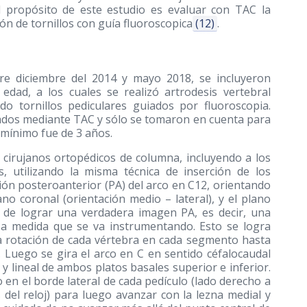
El propósito de este estudio es evaluar con TAC la
ión de tornillos con guía fluoroscopica
(12)
.
ntre diciembre del 2014 y mayo 2018, se incluyeron
edad, a los cuales se realizó artrodesis vertebral
ndo tornillos pediculares guiados por fluoroscopia.
ados mediante TAC y sólo se tomaron en cuenta para
o mínimo fue de 3 años.
s cirujanos ortopédicos de columna, incluyendo a los
s, utilizando la misma técnica de inserción de los
cción posteroanterior (PA) del arco en C12, orientando
no coronal (orientación medio – lateral), y el plano
fin de lograr una verdadera imagen PA, es decir, una
 a medida que se va instrumentando. Esto se logra
a rotación de cada vértebra en cada segmento hasta
 Luego se gira el arco en C en sentido céfalocaudal
y lineal de ambos platos basales superior e inferior.
o en el borde lateral de cada pedículo (lado derecho a
s del reloj) para luego avanzar con la lezna medial y