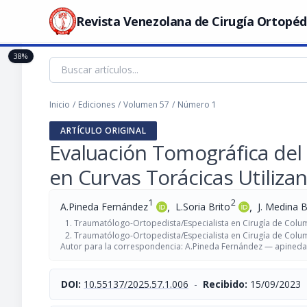
Revista Venezolana de Cirugía Ortopéd
38%
Inicio
/
Ediciones
/
Volumen 57
/
Número 1
ARTÍCULO ORIGINAL
Evaluación Tomográfica del 
en Curvas Torácicas Utiliza
1
2
,
,
A.Pineda Fernández
L.Soria Brito
J. Medina B
Traumatólogo-Ortopedista/Especialista en Cirugía de Column
Traumatólogo-Ortopedista/Especialista en Cirugía de Colu
Autor para la correspondencia: A.Pineda Fernández —
apined
DOI:
10.55137/2025.57.1.006
-
Recibido:
15/09/2023