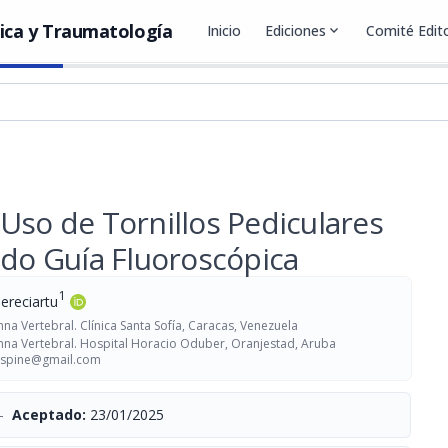
ica y Traumatología
Inicio
Ediciones
expand_more
Comité Edito
Uso de Tornillos Pediculares
ndo Guía Fluoroscópica
1
ereciartu
a Vertebral. Clínica Santa Sofía, Caracas, Venezuela
mna Vertebral. Hospital Horacio Oduber, Oranjestad, Aruba
aspine@gmail.com
-
Aceptado:
23/01/2025