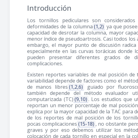
Introducción
Los tornillos pediculares son considerado
deformidades de la columna
(1,2)
ya que poseen 
capacidad de desrotar la columna, mayor capaci
menor índice de pseudoartrosis. Casi todos los
embargo, el mayor punto de discusión radica
especialmente en las curvas torácicas donde 
pueden presentar diferentes grados de d
complicaciones.
Existen reportes variables de mal posición de
variabilidad depende de factores como el método 
de manos libres
(1,2,6)
guiado por fluorosc
también depende del método evaluador util
computarizada (TC)
(9,10)
. Los estudios que u
reportan un menor porcentaje de mal posición d
explica por la mayor capacidad de la TAC para det
de los reportes de mal posición de los tornill
pocas complicaciones
(15-18)
, no obstante pen
graves y por eso debemos utilizar los méto
colocación de cada tornillo en especial en la 