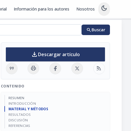
dark_mode
rial
Información para los autores
Nosotros
search
Buscar
download
Descargar artículo
format_quote
print
rss_feed
CONTENIDO
RESUMEN
INTRODUCCIÓN
MATERIAL Y MÉTODOS
RESULTADOS
DISCUSIÓN
REFERENCIAS