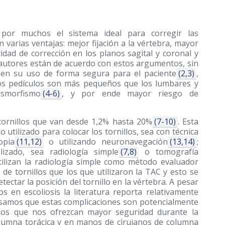
s por muchos el sistema ideal para corregir las
varias ventajas: mejor fijación a la vértebra, mayor
dad de corrección en los planos sagital y coronal y
 autores están de acuerdo con estos argumentos, sin
 en su uso de forma segura para el paciente
(2,3)
,
los pedículos son más pequeños que los lumbares y
ismorfismo
(4-6)
, y por ende mayor riesgo de
 tornillos que van desde 1,2% hasta 20%
(7-10)
. Esta
utilizado para colocar los tornillos, sea con técnica
opia
(11,12)
o utilizando neuronavegación
(13,14)
;
izado, sea radiología simple
(7,8)
o tomografía
tilizan la radiología simple como método evaluador
e tornillos que los que utilizaron la TAC y esto se
ectar la posición del tornillo en la vértebra. A pesar
os en escoliosis la literatura reporta relativamente
samos que estas complicaciones son potencialmente
dos que nos ofrezcan mayor seguridad durante la
columna torácica y en manos de cirujanos de columna