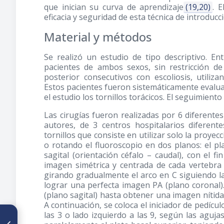
que inician su curva de aprendizaje
(19,20)
. 
eficacia y seguridad de esta técnica de introducc
Material y métodos
Se realizó un estudio de tipo descriptivo. E
pacientes de ambos sexos, sin restricción de 
posterior consecutivos con escoliosis, utiliza
Estos pacientes fueron sistemáticamente evalu
el estudio los tornillos torácicos. El seguimient
Las cirugías fueron realizadas por 6 diferente
autores, de 3 centros hospitalarios diferente
tornillos que consiste en utilizar solo la proye
o rotando el fluoroscopio en dos planos: el pla
sagital (orientación céfalo – caudal), con el 
imagen simétrica y centrada de cada vertebra
girando gradualmente el arco en C siguiendo l
lograr una perfecta imagen PA (plano coronal).
(plano sagital) hasta obtener una imagen nítida 
A continuación, se coloca el iniciador de pedícul
las 3 o lado izquierdo a las 9, según las aguja
ARTÍCULO ANTERIOR
Osteotomía desrotadora