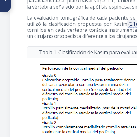
paralelamente al plato basal superior, teniendo
supramaleolar estabilizada
la vértebra señalado por la apófisis espinosa, 
con placa LCP en pacientes
con torsión tibial
La evaluación tomográfica de cada paciente se r
utilizó la clasificación propuesta por Kasim
(21
tornillos en cada vertebra torácica instrumenta
un cirujano ortopedista diferente a los cirujanos
Tabla 1. Clasificación de Kasim para evaluar