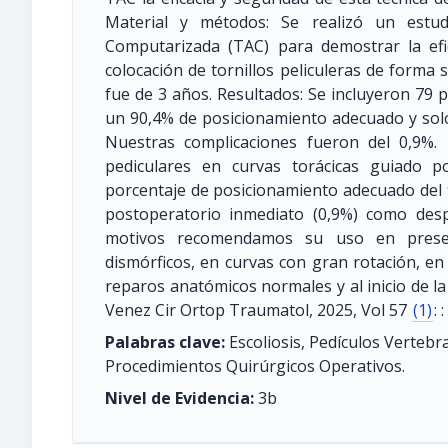
Material y métodos: Se realizó un estudi
Computarizada (TAC) para demostrar la efic
colocación de tornillos peliculeras de forma
fue de 3 años. Resultados: Se incluyeron 79 p
un 90,4% de posicionamiento adecuado y solo
Nuestras complicaciones fueron del 0,9%. D
pediculares en curvas torácicas guiado 
porcentaje de posicionamiento adecuado del 
postoperatorio inmediato (0,9%) como des
motivos recomendamos su uso en presen
dismórficos, en curvas con gran rotación, en
reparos anatómicos normales y al inicio de la
Venez Cir Ortop Traumatol, 2025, Vol 57
(1)
: 
Palabras clave:
Escoliosis, Pedículos Vertebr
Procedimientos Quirúrgicos Operativos.
Nivel de Evidencia:
3b