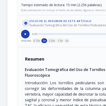
Tiempo estimado de lectura: 15 min (2.256 palabras)
(Esta estimación no incluye el texto de las tablas, figuras y referenc
ESCUCHE EL RESUMEN DE ESTE ARTÍCULO
Evaluación Tomográfica del Uso de Tornillos Pediculares
0:00
0.75x
1x
1.25x
1.5x
2x
Velocidad
Resumen
Evaluación Tomográfica del Uso de Tornillos
Fluoroscópica
Introducción: Los tornillos pediculares so
corregir las deformidades de la columna ya
vértebra, mayor capacidad de desrotar la col
sagital y coronal y menor índice de pseudoar
TAC la eficacia y seguridad de esta técnica d