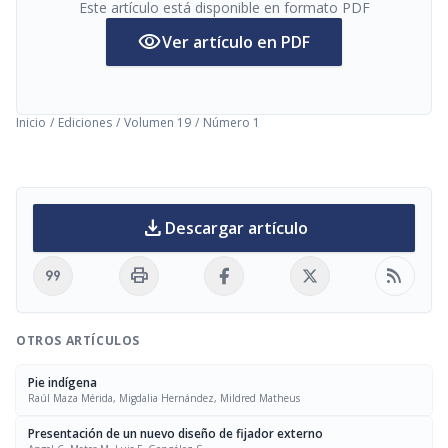
Este artículo está disponible en formato PDF
visibility
Ver artículo en PDF
Inicio
/
Ediciones
/
Volumen 19
/
Número 1
download
Descargar artículo
format_quote
print
rss_feed
OTROS ARTÍCULOS
Pie indígena
Raúl Maza Mérida, Migdalia Hernández, Mildred Matheus
Presentación de un nuevo diseño de fijador externo