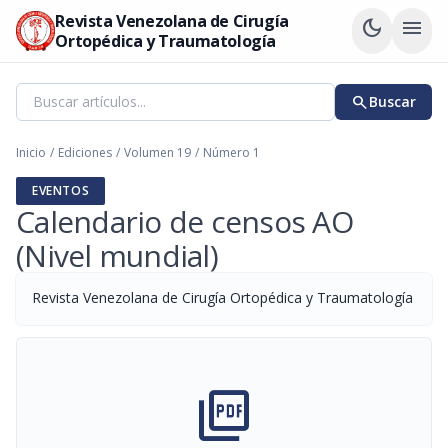
Revista Venezolana de Cirugía
dark_mode
menu
Ortopédica y Traumatología
search
Buscar
Inicio
/
Ediciones
/
Volumen 19
/
Número 1
EVENTOS
Calendario de censos AO
(Nivel mundial)
Revista Venezolana de Cirugía Ortopédica y Traumatología
picture_as_pdf