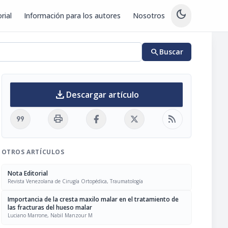
dark_mode
rial
Información para los autores
Nosotros
search
Buscar
download
Descargar artículo
format_quote
print
rss_feed
OTROS ARTÍCULOS
Nota Editorial
Revista Venezolana de Cirugía Ortopédica, Traumatología
Importancia de la cresta maxilo malar en el tratamiento de
las fracturas del hueso malar
Luciano Marrone, Nabil Manzour M