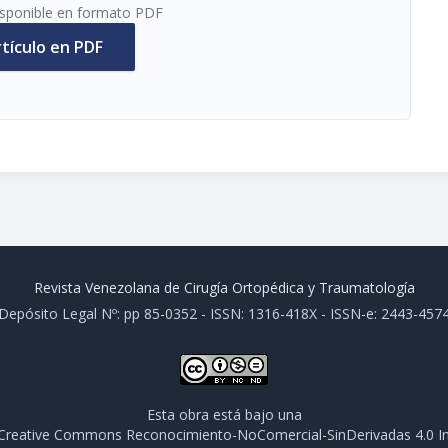
disponible en formato PDF
rtículo en PDF
Revista Venezolana de Cirugía Ortopédica y Traumatología
Depósito Legal Nº: pp 85-0352 - ISSN: 1316-418X - ISSN-e: 2443-457
Esta obra está bajo una
e Creative Commons Reconocimiento-NoComercial-SinDerivadas 4.0 In