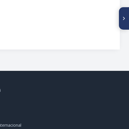
SIGUIENTE ARTÍCULO
Tratamiento y Evolución de las
Fracturas Supracondíleas del
Húmero en Niños
4
ternacional