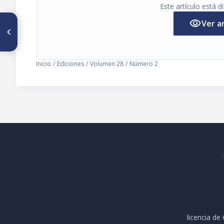
Este artículo está 
visibility
Ver a
ARTÍCULO ANTERIOR
T.I.F. Test de Incapacidad
Funcional
Inicio
/
Ediciones
/
Volumen 28
/
Número 2
licencia d