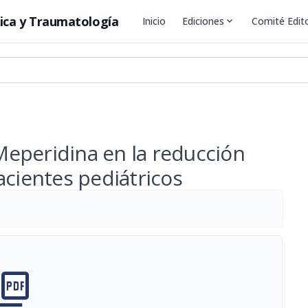
ica y Traumatología
Inicio
Ediciones
expand_more
Comité Edito
eperidina en la reducción
acientes pediátricos
cture_as_pdf