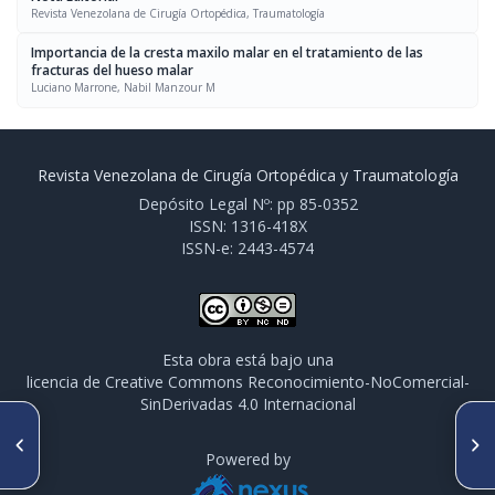
Revista Venezolana de Cirugía Ortopédica, Traumatología
Importancia de la cresta maxilo malar en el tratamiento de las
fracturas del hueso malar
Luciano Marrone, Nabil Manzour M
Revista Venezolana de Cirugía Ortopédica y Traumatología
Depósito Legal Nº: pp 85-0352
ISSN: 1316-418X
ISSN-e: 2443-4574
Esta obra está bajo una
licencia de Creative Commons Reconocimiento-NoComercial-
SinDerivadas 4.0 Internacional
ARTÍCULO ANTERIOR
SIGUIENTE ARTÍCULO
Sedación con Midazolam y
Sistema DCS en fracturas de
Powered by
Meperidina en la reducción
fémur proximal
incruenta de fracturas en