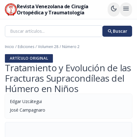
Revista Venezolana de Cirugía
dark_mode
menu
Ortopédica y Traumatología
search
Buscar
Inicio
/
Ediciones
/
Volumen 28
/
Número 2
ARTÍCULO ORIGINAL
Tratamiento y Evolución de las
Fracturas Supracondíleas del
Húmero en Niños
Edgar Uzcátegui
José Campagnaro