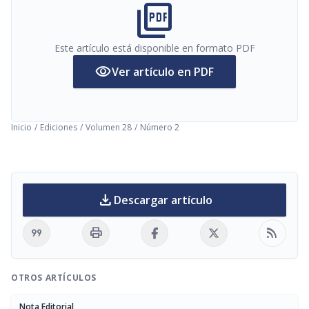
picture_as_pdf
Este artículo está disponible en formato PDF
visibility
Ver artículo en PDF
Inicio
/
Ediciones
/
Volumen 28
/
Número 2
download
Descargar artículo
format_quote
print
rss_feed
OTROS ARTÍCULOS
Nota Editorial