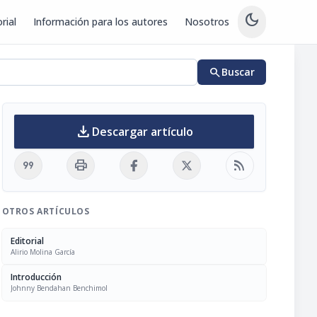
dark_mode
rial
Información para los autores
Nosotros
search
Buscar
download
Descargar artículo
format_quote
print
rss_feed
OTROS ARTÍCULOS
Editorial
Alirio Molina García
Introducción
Johnny Bendahan Benchimol