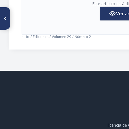
Este artículo está 
visibility
Ver a
ARTÍCULO ANTERIOR
Alargamientos Óseos y
Defecto Focal Femoral
Proximal: Experiencia del
Hospital San Juan de Dios
Inicio
/
Ediciones
/
Volumen 29
/
Número 2
licencia d