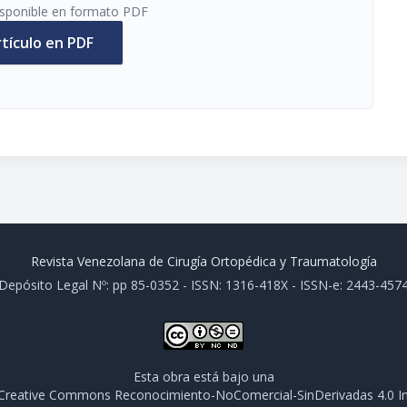
disponible en formato PDF
rtículo en PDF
Revista Venezolana de Cirugía Ortopédica y Traumatología
Depósito Legal Nº: pp 85-0352 - ISSN: 1316-418X - ISSN-e: 2443-457
Esta obra está bajo una
e Creative Commons Reconocimiento-NoComercial-SinDerivadas 4.0 In