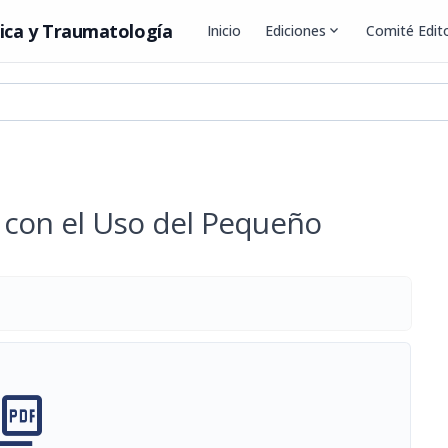
ica y Traumatología
Inicio
Ediciones
expand_more
Comité Edito
 con el Uso del Pequeño
cture_as_pdf