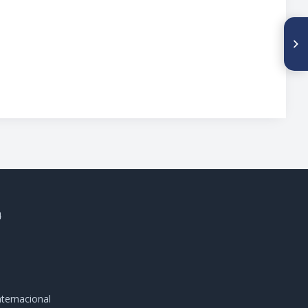
SIGUIENTE ARTÍCULO
Alargamiento de
Metatarsianos con Tutor
Externo
4
ternacional